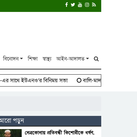
বিনোদন
শিক্ষা
স্বাস্থ্য
আইন-আদালত
 সাথে ইউএনও’র বিনিময় সভা
বালি-মাদক সিন্ডিকেট বিরুদ্ধে
আরো পড়ুন
নেত্রকোনায় প্রতিবন্ধী কিশোরীকে ধর্ষণ,