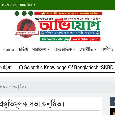
াব্দ, ২৬শে সফর, ১৪৪৮ হিজরি
Home
জাতীয়
সারাদেশ
আন্তর্জাতিক
রাজনীতি
অর্থনীতি
িয়া
Scientific Knowledge Of Bangladesh ‘SKBD’-এর 
মূলক সভা অনুষ্ঠিত।
রস্তুতিমূলক সভা অনুষ্ঠিত।