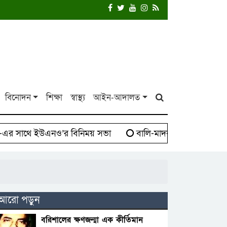
বিনোদন
শিক্ষা
স্বাস্থ্য
আইন-আদালত
সাথে ইউএনও’র বিনিময় সভা
বালি-মাদক সিন্ডিকেট বিরুদ্ধে
আরো পড়ুন
বরিশালের ক্ষণজন্মা এক কীর্তিমান