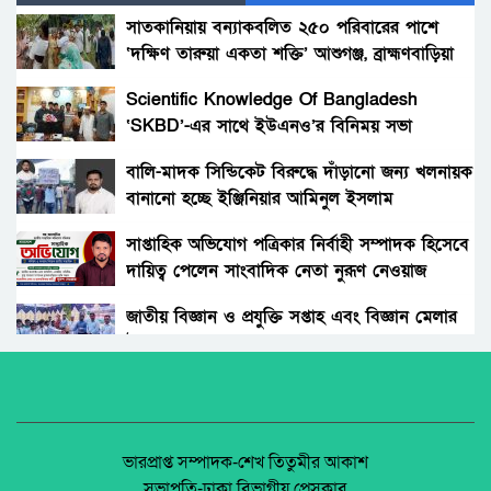
সাতকানিয়ায় বন্যাকবলিত ২৫০ পরিবারের পাশে
‘দক্ষিণ তারুয়া একতা শক্তি’ আশুগঞ্জ, ব্রাহ্মণবাড়িয়া
যৌথ অভিযানে সারা দেশে বিপুল অস্ত্র ও মাদক
উদ্ধার, গ্রেফতার ৫০৪
Scientific Knowledge Of Bangladesh
‘SKBD’-এর সাথে ইউএনও’র বিনিময় সভা
মালয়েশিয়ায় নির্মাণস্থলে অভিযান, বাংলাদেশিসহ
আটক ১৪৯
বালি-মাদক সিন্ডিকেট বিরুদ্ধে দাঁড়ানো জন্য খলনায়ক
বানানো হচ্ছে ইঞ্জিনিয়ার আমিনুল ইসলাম
মালয়েশিয়ায় ২৪ মিলিয়ন রিঙ্গিতের অবৈধ ওষুধ জব্দ,
ডালিমেরকে
দুই বাংলাদেশিসহ গ্রেফতার ৫
সাপ্তাহিক অভিযোগ পত্রিকার নির্বাহী সম্পাদক হিসেবে
দায়িত্ব পেলেন সাংবাদিক নেতা নুরূণ নেওয়াজ
গাইবান্ধায় আসামি ধরতে যাওয়া পুলিশের ওপর
হামলা, গ্রেফতার ৬
জাতীয় বিজ্ঞান ও প্রযুক্তি সপ্তাহ এবং বিজ্ঞান মেলার
উদ্বোধন।
জঙ্গল সলিমপুরে র‍্যাব কর্মকর্তা হত্যা মামলায় আরও
২ আসামি গ্রেফতার
অধিকার না ব্যবসা? ট্রেড ইউনিয়ন নিবন্ধনের অন্ধকার
অর্থনীতি।
টাংগাইল মেডিক্যাল হাসপাতালে নারী ওয়াশরুমে
গোপন ক্যামেরা, ইন্টার্ন চিকিৎসক আটক
জেলা আইন-শৃৃঙ্খলা কমিটির মাসিক সভা অনুষ্ঠিত।
ভারপ্রাপ্ত সম্পাদক-শেখ তিতুমীর আকাশ
সভাপতি-ঢাকা বিভাগীয় প্রেসক্লাব