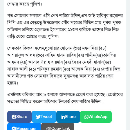
গ্রেপ্তার করছে পুলিশ।
গত সোমবার সকালে ওসি শেখ নাজিম উদ্দিন,এস আই হাবিবুর রহমানর
পিপি এম এর নেতৃত্বে উপজেলার পৌর শহরের বিভিন গ্রাম পৃথক পৃথক
অভিযান চালিয়ে হেফাজত ইসলামের ১১জন কর্মীকে তাদের নিজ নিজ
বাড়ি থেকে গ্রেপ্তার করছ পুলিশ।
গ্রেফতার কিতরা হলেন,দুলোয়ার হোসেন (৩৬) মহন মিয়া (২৮)
আশরাফুল আলম (৩০) ফাহিম হাসন রাব্বি (২২) শামীম(২৫)তানভির
আহমদ (২৯) আসাদ উল্লাহ রায়হান (২২) সৈয়দ মেহদী হাসান(২৫)
সাবাজ আলী (২১) শফিকুর রহমান (২৬) আলেক মিয়া (২২) গ্রেপ্তার কিত
আসামীদের গত সোমবার বিকালে সুনামগঞ্জ আদালত পাঠিয় দেয়া
হয়ছে।
এঘটনায় রবিবার আর ৯ জনকে আদালতে প্রেরণ করা হয়েছে। গ্রেপ্তারের
সত্যতা নিশ্চিত করেন অফিসার ইনচার্জ শেখ নাজিম উদ্দিন ।
Share
Tweet
Share
WhatsApp
Messenger
Copy Link