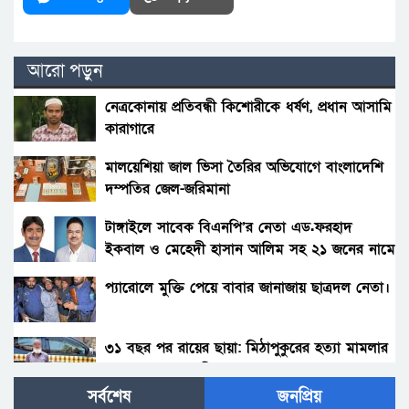
আরো পড়ুন
নেত্রকোনায় প্রতিবন্ধী কিশোরীকে ধর্ষণ, প্রধান আসামি
কারাগারে
মালয়েশিয়া জাল ভিসা তৈরির অভিযোগে বাংলাদেশি
দম্পতির জেল-জরিমানা
টাঙ্গাইলে সাবেক বিএনপি’র নেতা এড.ফরহাদ
ইকবাল ও মেহেদী হাসান আলিম সহ ২১ জনের নামে
টাঙ্গাইল সদর থানায় মামলা দায়ের….!!
প্যারোলে মুক্তি পেয়ে বাবার জানাজায় ছাত্রদল নেতা।
৩১ বছর পর রায়ের ছায়া: মিঠাপুকুরের হত্যা মামলার
মৃত্যুদণ্ডপ্রাপ্ত আসামি গ্রেপ্তার
সর্বশেষ
জনপ্রিয়
টিউলিপসহ ২ জনের বিরুদ্ধে গ্রেফতারি পরোয়ানা