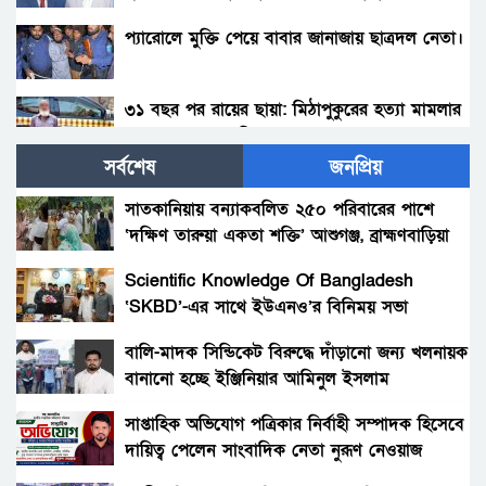
টাঙ্গাইল সদর থানায় মামলা দায়ের….!!
প্যারোলে মুক্তি পেয়ে বাবার জানাজায় ছাত্রদল নেতা।
৩১ বছর পর রায়ের ছায়া: মিঠাপুকুরের হত্যা মামলার
মৃত্যুদণ্ডপ্রাপ্ত আসামি গ্রেপ্তার
সর্বশেষ
জনপ্রিয়
টিউলিপসহ ২ জনের বিরুদ্ধে গ্রেফতারি পরোয়ানা
সাতকানিয়ায় বন্যাকবলিত ২৫০ পরিবারের পাশে
‘দক্ষিণ তারুয়া একতা শক্তি’ আশুগঞ্জ, ব্রাহ্মণবাড়িয়া
যৌথ অভিযানে সারা দেশে বিপুল অস্ত্র ও মাদক
উদ্ধার, গ্রেফতার ৫০৪
Scientific Knowledge Of Bangladesh
‘SKBD’-এর সাথে ইউএনও’র বিনিময় সভা
মালয়েশিয়ায় নির্মাণস্থলে অভিযান, বাংলাদেশিসহ
আটক ১৪৯
বালি-মাদক সিন্ডিকেট বিরুদ্ধে দাঁড়ানো জন্য খলনায়ক
বানানো হচ্ছে ইঞ্জিনিয়ার আমিনুল ইসলাম
মালয়েশিয়ায় ২৪ মিলিয়ন রিঙ্গিতের অবৈধ ওষুধ জব্দ,
ডালিমেরকে
দুই বাংলাদেশিসহ গ্রেফতার ৫
সাপ্তাহিক অভিযোগ পত্রিকার নির্বাহী সম্পাদক হিসেবে
দায়িত্ব পেলেন সাংবাদিক নেতা নুরূণ নেওয়াজ
গাইবান্ধায় আসামি ধরতে যাওয়া পুলিশের ওপর