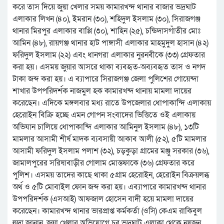
করে তাস দিয়ে জুয়া খেলার সময় কামারখন্দ থানার বাজার ভদ্রঘাট
এলাকার লিখন (৪০), ইমরান (৩০), শহিদুল ইসলাম (৩০), সিরাজগঞ্জ
থানার মিরপুর এলাকার বাপ্পি (৩০), শাহিন (২৫), চন্ডিদাসগাঁতীর মোঃ
আমিন (৪৮), রায়গঞ্জ থানার হাট পাঙ্গাসী এলাকার মাহমুদুল হাসান (৪২)
ফরিদুল ইসলাম (২২) এবং ধানগরা এলাকার নুরনবীকে (৩৩) গ্রেফতার
করা হয়। এসময় জুয়ার আসরে থাকা ব্যবহৃত-অব্যবহৃত তাস ও নগদ
টাকা জব্দ করা হয়। এ ব্যাপারে সিরাজগঞ্জ জেলা পুলিশের গোয়েন্দা
শাখার উপপরিদর্শক নাজমুল হক কামারখন্দ থানায় মামলা দায়ের
করেছেন। এদিকে মঙ্গলবার মধ্য রাতে উপজেলার ধোপাকান্দি এলাকায়
হেরোইন বিক্রি হচ্ছে এমন গোপন সংবাদের ভিত্তিতে ওই এলাকায়
অভিযান চালিয়ে ধোপাকান্দি এলাকার আমিনুল ইসলাম (৪৮), ১৩টি
মামলার আসামী শীর্ষ মাদক ব্যবসায়ী আকাব আলী (৫২), ৫টি মামলার
আসামী ফরিদুল ইসলাম পলাশ (৩২), চড়কুড়া গ্রামের মঞ্জু সরকার (৩৬),
জামালপুরের সরিষাবাড়ীর গোলাম মোস্তফাকে (৩৬) গ্রেফতার করে
পুলিশ। এসময় তাদের কাছে থাকা ৫গ্রাম হেরোইন, হেরোইন বিক্রয়লব্ধ
অর্থ ও ৫টি মোবাইল ফোন জব্দ করা হয়। এব্যাপারে কামারখন্দ থানার
উপপরিদর্শক (এসআই) আফজাল হোসেন বাদী হয়ে মামলা দায়ের
করেছেন। কামারখন্দ থানার ভারপ্রাপ্ত কর্মকর্তা (ওসি) কেএম রাকিবুল
হুদা জানান, জুয়া খেলার অভিযোগে চর ভদ্রঘাট এলাকা থেকে নয়জন