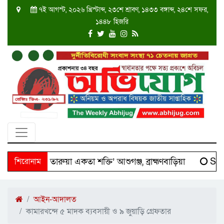
৭ই আগস্ট, ২০২৬ খ্রিস্টাব্দ, ২৩শে শ্রাবণ, ১৪৩৩ বঙ্গাব্দ, ২৪শে সফর,
১৪৪৮ হিজরি
 ‘দক্ষিণ তারুয়া একতা শক্তি’ আশুগঞ্জ, ব্রাহ্মণবাড়িয়া
শিরোনাম
Scien
আইন-আদালত
কামারখন্দে ৫ মাদক ব্যবসায়ী ও ৯ জুয়াড়ি গ্রেফতার