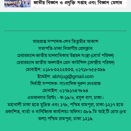
হামলা, গ্রেফতার ৬
জাতীয় বিজ্ঞান ও প্রযুক্তি সপ্তাহ এবং বিজ্ঞান মেলার
উদ্বোধন।
জঙ্গল সলিমপুরে র‍্যাব কর্মকর্তা হত্যা মামলায় আরও
২ আসামি গ্রেফতার
অধিকার না ব্যবসা? ট্রেড ইউনিয়ন নিবন্ধনের অন্ধকার
অর্থনীতি।
টাংগাইল মেডিক্যাল হাসপাতালে নারী ওয়াশরুমে
গোপন ক্যামেরা, ইন্টার্ন চিকিৎসক আটক
জেলা আইন-শৃৃঙ্খলা কমিটির মাসিক সভা অনুষ্ঠিত।
ভারপ্রাপ্ত সম্পাদক-শেখ তিতুমীর আকাশ
সভাপতি-ঢাকা বিভাগীয় প্রেসক্লাব
পুলিশের ওপর হামলা ৬ আওয়ামী লীগ নেতা
চেয়ারম্যান-জাতীয় মানবাধিকার উন্নয়ন সংস্থা-(বোর্ড পরিষদ)
গ্রেফতার
পলাশবাড়ীতে এমইপি গ্রুপের মতবিনিময় সভা
চেয়ারম্যান জাতীয় অনলাইন প্রেস কাউন্সিল (কেন্দ্রীয় পরিষদ)
অনুষ্ঠিত।
মোবাইল: ০১৮৮৩২২২৩৩৩, ০১৭১৮৬৫৫৩৯৯
মালয়েশিয়া ডাস্টবিন ব্যবহার না করে রাস্তায়
ইমেইল: abhijug@gmail.com
সিগারেটের অবশিষ্টাংশ, কাঠগড়ায় বাংলাদেশি
জুলাই সনদ বাস্তবায়ন নিয়ে প্রশ্ন: রংপুরে ১১ দলের
নির্বাহী সম্পাদক- সাংবাদিক নুরুণ নেওয়াজ
বিক্ষোভ
মোবাইল: ০১৭৯১৬৪৭৮৯৪
মালয়েশিয়ায় অনলাইন জুয়া সিন্ডিকেটের আস্তানায়
এডভানসড প্রিন্টং - ক-১৯/৬, রসুল বাগ, ঢাকা।
হানা, ১২ বাংলাদেশিসহ আটক ১৯
মালয়েশিয়ায় ইমিগ্রেশনের অভিযানে বাংলাদেশিসহ
মহাখালী ঢাকা হতে মুদ্রিত এবং ১৭৮, পশ্চিম রামপুরা, ঢাকা-১২১৭ হতে
২৪ অবৈধ অভিবাসী আটক
প্রকাশিত, বার্তা ও বাণিজ্যিক কার্যালয়ঃ অফিসঃ ৩৮৯ ডি আই.টি রোড (৫ম
থাইল্যান্ডে রিসোর্ট থেকে ২১ বাংলাদেশি উদ্ধার
তলা) পশ্চিম রামপুরা, ঢাকা ১২১৯.