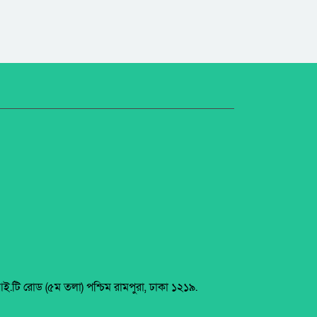
আই.টি রোড (৫ম তলা) পশ্চিম রামপুরা, ঢাকা ১২১৯.