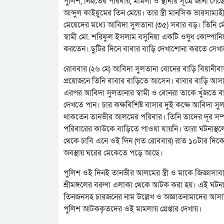
পুলিশ, নিহতের পরিবার, মামলা ও স্থানীয় সূত্রে জানা গ
আব্দুল কাইয়ুমের তিন মেয়ে। তার স্ত্রী মানসিক ভারসাম্য
মেয়েদের মধ্যে আবিদা সুলতানা (৩৫) সবার বড়। তিন
স্বামী মো. শরিফুল ইসলাম বসুনিয়া একটি ওষুধ কোম্পান
করতেন। ছুটির দিনে বাবার বাড়ি দেখাশোনা করতে সেখ
রোববার (২৬ মে) আবিদা সুলতানা বোনের বাড়ি বিয়ানীব
প্রয়োজনে তিনি বাবার বাড়িতে আসেন। বাবার বাড়ি আসা
এরপর আবিদা সুলতানার স্বামী ও বোনরা তাকে খুঁজতে বা
দেখতে পান। চার কক্ষবিশিষ্ট বাসার দুই কক্ষে আবিদা
থাকতেন তানভীর আলমের পরিবার। তিনি তাদের দূর সম্
পরিবারের কাউকে বাড়িতে পাওয়া যায়নি। তারা ঘটনাস্থ
থেকে চাবি এনে ওই দিন (গত রোববার) রাত ১০টার দিকে 
অবস্থায় ঘরের মেঝেতে পড়ে আছে।
পুলিশ ওই দিনই তানভীর আলমের স্ত্রী ও মাকে জিজ্ঞাস
শ্রীমঙ্গলের বরুণা এলাকা থেকে আটক করা হয়। এই ঘটনা
তিনজনসহ চারজনের নাম উল্লেখ ও অজ্ঞাতনামাদের আসামি
পুলিশ আটককৃতদের ওই মামলায় গ্রেপ্তার দেখায়।