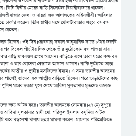
েছে, বড়লেখা উপজেলার দক্ষিণভাগ উত্তর ইউপির মাধবগুল গ্রামের প্রয়াত
হীন। তিনি দ্বিতীয় মেয়ের বাড়ি সিলেটের বিয়ানীবাজারে থাকেন।
ি মৌলভীবাজার জেলা ও দায়রা জজ আদালতের আইনজীবী। আবিদার
িতে চাকরি করেন। তিনি স্বামীর সঙ্গে মৌলভীবাজার শহরে বসবাস
ানে যেতেন।
াজার ছিলেন। ওই দিন (রোববার) সকাল আনুমানিক সাড়ে ৮টায় জরুরি
র পর বিকেল পাঁচটার দিক থেকে তাঁর মুঠোফোন বন্ধ পাওয়া যায়।
বার বাড়ি মাধবগুল গ্রামে আসেন। বাড়িতে এসে তারা ঘরের কক্ষ বন্ধ
 সুলতানা ও তার বোনেরা বেড়াতে আসলে থাকেন। বাকি দুটোতে ভাড়া
পর্কের আত্মীয় ও স্থানীয় মসজিদের ইমাম। এ সময় তানভীর আলমের
লের পাশেই তাদের এক আত্মীয় বাড়িতে ছিলেন। পরে ভাড়াটেদের কাছ
পুলিশ ঘরের দরজা খুলে দেখে আবিদা সুলতানার মৃতদেহ রক্তাক্ত
াবাদের জন্য আটক করে। তানভীর আলমকে সোমবার (২৭ মে) দুপুরে
য় আবিদা সুলতানার স্বামী মো. শরিফুল ইসলাম বসুনিয়া আটক
 করে বড়লেখা থানায় হত্যা মামলা করেন। মামলার পরিপ্রেক্ষিতে