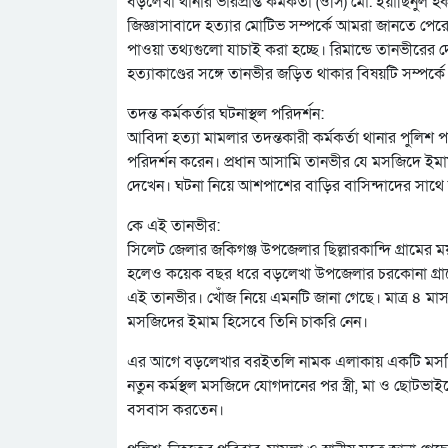
বড়লেখা থানার ভারপ্রাপ্ত কর্মকর্তা (ওসি) মো. ইয়াছিনু
জিজ্ঞাসাবাদে হত্যার মোটিভ সম্পর্কে আমরা জানতে পেরেছি।
পাওয়া তথ্যগুলো যাচাই করা হচ্ছে। রিমান্ডে তানভীরের 
হত্যাকাণ্ডের সঙ্গে তানভীর জড়িত থাকার বিষয়টি সম্পর্কে 
তদন্ত কর্মকর্তার ঘটনাস্থল পরিদর্শন:
আবিদা হত্যা মামলার তদন্তকারী কর্মকর্তা থানার পুলিশ পর
পরিদর্শন করেন। প্রধান আসামি তানভীর যে মসজিদে ইম
দেখেন। ঘটনা নিয়ে আশপাশের বাড়ির বাসিন্দাদের সাথে
কে এই তানভীর:
সিলেট জেলার জকিগঞ্জ উপজেলার ছিল্লারকান্দি গ্রামের
হলেও কয়েক বছর ধরে বড়লেখা উপজেলার চরকোনা গ্রামে
এই তানভীর। খোঁজ নিয়ে এমনটি জানা গেছে। মাত্র ৪ ম
মসজিদের ইমাম হিসেবে তিনি চাকরি নেন।
এর আগে বড়লেখার বরইতলি নামক এলাকায় একটি মসজি
নতুন কর্মস্থল মসজিদে যোগদানের পর স্ত্রী, মা ও ছোটভা
বসবাস করতেন।