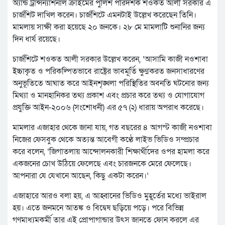
অ্যান্ড ট্রান্সন্যাশনাল ক্রাইমের পুলিশ পরিদর্শক শওকত আলী সরকার এ
চার্জশিট দাখিল করেন। চার্জশিটে এমনটাই উল্লেখ করেছেন তিনি।
মামলায় সাক্ষী করা হয়েছে ২০ জনকে। ২৮ মে মামলাটি শুনানির জন্য
দিন ধার্য রয়েছে।
চার্জশিটে শওকত আলী সরকার উল্লেখ করেন, ‘আসামি কাজী নওশাবা
ইচ্চাকৃত ও পরিকল্পিতভাবে রাষ্ট্রের ভাবমূর্তি ক্ষুণ্নকরত জনসাধারণের
অনুভূতিতে আঘাত করে আইনশৃঙ্খলা পরিস্থিতির অবনতি ঘটনোর জন্য
মিথ্যা ও মানহানিকর তথ্য প্রকাশ এবং প্রচার করে তথ্য ও যোগাযোগ
প্রযুক্তি আইন-২০০৬ (সংশোধনী) এর ৫৭ (২) ধারায় অপরাধ করেছে।
মামলার এজাহার থেকে জানা যায়, গত বছরের ৪ আগস্ট কাজী নওশাবা
নিজের ফেসবুক থেকে অত্যন্ত আবেগী কণ্ঠে লাইভ ভিডিও সম্প্রচার
করে বলেন, ‘জিগাতলায় আন্দোলনকারী শিক্ষার্থীদের ওপর হামলা করে
একজনের চোখ উঠিয়ে ফেলেছে এবং চারজনকে মেরে ফেলেছে।
আপনারা যে যেখানে আছেন, কিছু একটা করেন।’
এজাহারে আরও বলা হয়, এ আহ্বানের ভিডিও মুহূর্তের মধ্যে ভাইরাল
হয়। এতে জনমনে আতঙ্ক ও বিদ্বেষ ছড়িয়ে পড়ে। পরে বিভিন্ন
গণমাধ্যমকর্মী তার এই প্রোপাগান্ডার উৎস জানতে ফোন করলে এর