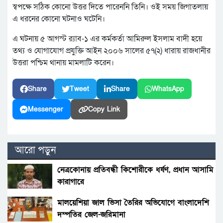
স্বপক্ষে সঠিক কোনো উত্তর দিতে পারেননি তিনি। ওই সময় জিগাতলায়
এ ধরনের কোনো ঘটনাও ঘটেনি।
এ ঘটনায় ৫ আগস্ট র‌্যাব-১ এর কর্মকর্তা আমিরুল ইসলাম বাদী হয়ে
তথ্য ও যোগাযোগ প্রযুক্তি আইন ২০০৬ সালের ৫৭(২) ধারায় রাজধানীর
উত্তরা পশ্চিম থানায় মামলাটি করেন।
Share
Tweet
Share
WhatsApp
Messenger
Copy Link
আরো পড়ুন
নেত্রকোনায় প্রতিবন্ধী কিশোরীকে ধর্ষণ, প্রধান আসামি
কারাগারে
মালয়েশিয়া জাল ভিসা তৈরির অভিযোগে বাংলাদেশি
দম্পতির জেল-জরিমানা