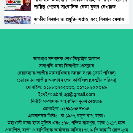
দায়িত্ব পেলেন সাংবাদিক নেতা নুরূণ নেওয়াজ
গাইবান্ধায় আসামি ধরতে যাওয়া পুলিশের ওপর
হামলা, গ্রেফতার ৬
জাতীয় বিজ্ঞান ও প্রযুক্তি সপ্তাহ এবং বিজ্ঞান মেলার
উদ্বোধন।
জঙ্গল সলিমপুরে র‍্যাব কর্মকর্তা হত্যা মামলায় আরও
২ আসামি গ্রেফতার
অধিকার না ব্যবসা? ট্রেড ইউনিয়ন নিবন্ধনের অন্ধকার
অর্থনীতি।
টাংগাইল মেডিক্যাল হাসপাতালে নারী ওয়াশরুমে
গোপন ক্যামেরা, ইন্টার্ন চিকিৎসক আটক
জেলা আইন-শৃৃঙ্খলা কমিটির মাসিক সভা অনুষ্ঠিত।
ভারপ্রাপ্ত সম্পাদক-শেখ তিতুমীর আকাশ
সভাপতি-ঢাকা বিভাগীয় প্রেসক্লাব
পুলিশের ওপর হামলা ৬ আওয়ামী লীগ নেতা
চেয়ারম্যান-জাতীয় মানবাধিকার উন্নয়ন সংস্থা-(বোর্ড পরিষদ)
গ্রেফতার
পলাশবাড়ীতে এমইপি গ্রুপের মতবিনিময় সভা
চেয়ারম্যান জাতীয় অনলাইন প্রেস কাউন্সিল (কেন্দ্রীয় পরিষদ)
অনুষ্ঠিত।
মোবাইল: ০১৮৮৩২২২৩৩৩, ০১৭১৮৬৫৫৩৯৯
মালয়েশিয়া ডাস্টবিন ব্যবহার না করে রাস্তায়
ইমেইল: abhijug@gmail.com
সিগারেটের অবশিষ্টাংশ, কাঠগড়ায় বাংলাদেশি
জুলাই সনদ বাস্তবায়ন নিয়ে প্রশ্ন: রংপুরে ১১ দলের
নির্বাহী সম্পাদক- সাংবাদিক নুরুণ নেওয়াজ
বিক্ষোভ
মোবাইল: ০১৭৯১৬৪৭৮৯৪
মালয়েশিয়ায় অনলাইন জুয়া সিন্ডিকেটের আস্তানায়
এডভানসড প্রিন্টং - ক-১৯/৬, রসুল বাগ, ঢাকা।
হানা, ১২ বাংলাদেশিসহ আটক ১৯
মালয়েশিয়ায় ইমিগ্রেশনের অভিযানে বাংলাদেশিসহ
মহাখালী ঢাকা হতে মুদ্রিত এবং ১৭৮, পশ্চিম রামপুরা, ঢাকা-১২১৭ হতে
২৪ অবৈধ অভিবাসী আটক
প্রকাশিত, বার্তা ও বাণিজ্যিক কার্যালয়ঃ অফিসঃ ৩৮৯ ডি আই.টি রোড (৫ম