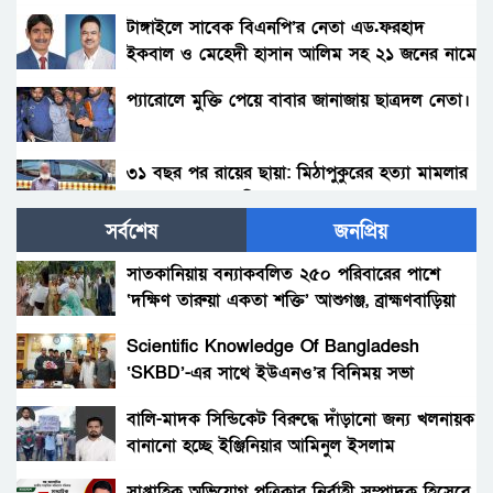
টাঙ্গাইলে সাবেক বিএনপি’র নেতা এড.ফরহাদ
ইকবাল ও মেহেদী হাসান আলিম সহ ২১ জনের নামে
টাঙ্গাইল সদর থানায় মামলা দায়ের….!!
প্যারোলে মুক্তি পেয়ে বাবার জানাজায় ছাত্রদল নেতা।
৩১ বছর পর রায়ের ছায়া: মিঠাপুকুরের হত্যা মামলার
মৃত্যুদণ্ডপ্রাপ্ত আসামি গ্রেপ্তার
সর্বশেষ
জনপ্রিয়
টিউলিপসহ ২ জনের বিরুদ্ধে গ্রেফতারি পরোয়ানা
সাতকানিয়ায় বন্যাকবলিত ২৫০ পরিবারের পাশে
‘দক্ষিণ তারুয়া একতা শক্তি’ আশুগঞ্জ, ব্রাহ্মণবাড়িয়া
যৌথ অভিযানে সারা দেশে বিপুল অস্ত্র ও মাদক
উদ্ধার, গ্রেফতার ৫০৪
Scientific Knowledge Of Bangladesh
‘SKBD’-এর সাথে ইউএনও’র বিনিময় সভা
মালয়েশিয়ায় নির্মাণস্থলে অভিযান, বাংলাদেশিসহ
আটক ১৪৯
বালি-মাদক সিন্ডিকেট বিরুদ্ধে দাঁড়ানো জন্য খলনায়ক
বানানো হচ্ছে ইঞ্জিনিয়ার আমিনুল ইসলাম
মালয়েশিয়ায় ২৪ মিলিয়ন রিঙ্গিতের অবৈধ ওষুধ জব্দ,
ডালিমেরকে
দুই বাংলাদেশিসহ গ্রেফতার ৫
সাপ্তাহিক অভিযোগ পত্রিকার নির্বাহী সম্পাদক হিসেবে