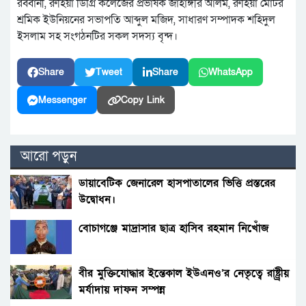
রব্বানী, রুহিয়া ডিগ্রি কলেজের প্রভাষক জাহাঙ্গীর আলম, রুহিয়া মোটর
শ্রমিক ইউনিয়নের সভাপতি আব্দুল মজিদ, সাধারণ সম্পাদক শহিদুল
ইসলাম সহ সংগঠনটির সকল সদস্য বৃন্দ।
Share
Tweet
Share
WhatsApp
Messenger
Copy Link
আরো পড়ুন
ডায়াবেটিক জেনারেল হাসপাতালের ভিত্তি প্রস্তরের
উদ্বোধন।
বোচাগঞ্জে মাদ্রাসার ছাত্র হাসিব রহমান নিখোঁজ
বীর মুক্তিযোদ্ধার ইন্তেকাল ইউএনও’র নেতৃত্বে রাষ্ট্র্রীয়
মর্যাদায় দাফন সম্পন্ন