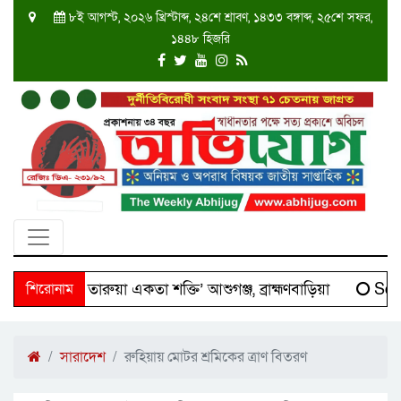
৮ই আগস্ট, ২০২৬ খ্রিস্টাব্দ, ২৪শে শ্রাবণ, ১৪৩৩ বঙ্গাব্দ, ২৫শে সফর,
১৪৪৮ হিজরি
 ‘দক্ষিণ তারুয়া একতা শক্তি’ আশুগঞ্জ, ব্রাহ্মণবাড়িয়া
শিরোনাম
Scien
সারাদেশ
রুহিয়ায় মোটর শ্রমিকের ত্রাণ বিতরণ