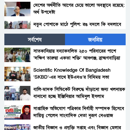
দেশের অর্থনীতি আগের চেয়ে ভালো অবস্থানে রয়েছে:
অর্থ উপদেষ্টা
নতুন পোশাকে মাঠে পুলিশ: রঙ বদলে কি বদলাবে
আচরণ?
সর্বশেষ
জনপ্রিয়
হাকিমপুরসহ ৪ উপজেলায় বিএনপির এমপি প্রার্থী ডাঃ
জাহিদের ব্যাবস্থাপনায় ফ্রী মেডিকেল ক্যাম্প ও ঔষধ
সাতকানিয়ায় বন্যাকবলিত ২৫০ পরিবারের পাশে
বিতরণ।
‘দক্ষিণ তারুয়া একতা শক্তি’ আশুগঞ্জ, ব্রাহ্মণবাড়িয়া
বোনের জানাজায় প্যারেলে মুক্তি পেয়ে ভাইয়ের অংশ
গ্রহন।
Scientific Knowledge Of Bangladesh
‘SKBD’-এর সাথে ইউএনও’র বিনিময় সভা
রংপুরের নতুন ডিসি এনামুল আহসান: দায়িত্বের
দোরগোড়ায় এক নতুন অধ্যায়ের সূচনা।
বালি-মাদক সিন্ডিকেট বিরুদ্ধে দাঁড়ানো জন্য খলনায়ক
বানানো হচ্ছে ইঞ্জিনিয়ার আমিনুল ইসলাম
বিচারকের স্ত্রীকে কুপিয়ে জখম, ছেলেকে হত্যা করল
ডালিমেরকে
পরিচিত যুবক।
সাপ্তাহিক অভিযোগ পত্রিকার নির্বাহী সম্পাদক হিসেবে
দায়িত্ব পেলেন সাংবাদিক নেতা নুরূণ নেওয়াজ
আওয়ামী’লীগের অবরোধের বিরুদ্ধে কঠোর অবস্থান
ছিলো জামায়াত ইসলামীর।
জাতীয় বিজ্ঞান ও প্রযুক্তি সপ্তাহ এবং বিজ্ঞান মেলার