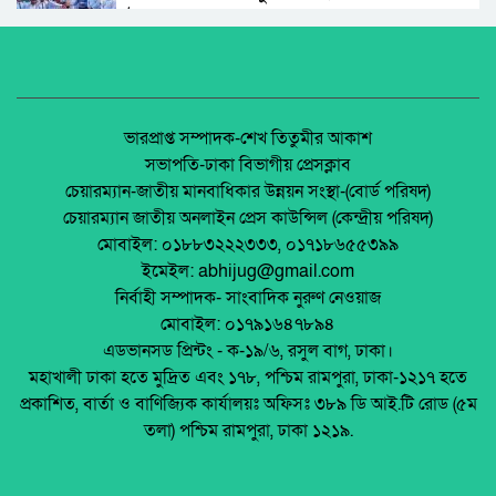
উদ্বোধন।
রাঙ্গুনিয়া চন্দ্রঘোনায় নিষিদ্ধ ঘোষিত ছাত্রলীগ কর্মী
রিদুয়নের ছুরির আঘাতে একজন আহত।
অধিকার না ব্যবসা? ট্রেড ইউনিয়ন নিবন্ধনের অন্ধকার
অর্থনীতি।
জাতীয় নিরাপদ সড়ক দিবসে আলোচনা সভা অনুষ্ঠিত
জেলা আইন-শৃৃঙ্খলা কমিটির মাসিক সভা অনুষ্ঠিত।
ভারপ্রাপ্ত সম্পাদক-শেখ তিতুমীর আকাশ
সভাপতি-ঢাকা বিভাগীয় প্রেসক্লাব
অনুষ্ঠিত হয়ে গেলো ইসলামি ফাউন্ডেশন কর্তৃক
চেয়ারম্যান-জাতীয় মানবাধিকার উন্নয়ন সংস্থা-(বোর্ড পরিষদ)
আয়োজিত উপজেলা পর্যায় জাতীয় শিশু-কিশোর
পলাশবাড়ীতে এমইপি গ্রুপের মতবিনিময় সভা
চেয়ারম্যান জাতীয় অনলাইন প্রেস কাউন্সিল (কেন্দ্রীয় পরিষদ)
ইসলামি সাংস্কৃতিক প্রতিযোগিতা
অনুষ্ঠিত।
মোবাইল: ০১৮৮৩২২২৩৩৩, ০১৭১৮৬৫৫৩৯৯
পলাশবাড়ী এসএম পাইলট সরকারি উচ্চ বিদ্যালয়ের
ইমেইল: abhijug@gmail.com
মার্কেট ভেঙে ব্যক্তিগত মার্কেটের রাস্তা তৈরি –
জুলাই সনদ বাস্তবায়ন নিয়ে প্রশ্ন: রংপুরে ১১ দলের
নির্বাহী সম্পাদক- সাংবাদিক নুরুণ নেওয়াজ
জনমনে ক্ষোভ
বিক্ষোভ
মোবাইল: ০১৭৯১৬৪৭৮৯৪
টঙ্গীতে তুলার গুদামে আগুন, নিয়ন্ত্রণে ৭ ইউনিট
এডভানসড প্রিন্টং - ক-১৯/৬, রসুল বাগ, ঢাকা।
মালয়েশিয়ায় ইমিগ্রেশনের অভিযানে বাংলাদেশিসহ
মহাখালী ঢাকা হতে মুদ্রিত এবং ১৭৮, পশ্চিম রামপুরা, ঢাকা-১২১৭ হতে
২৪ অবৈধ অভিবাসী আটক
প্রকাশিত, বার্তা ও বাণিজ্যিক কার্যালয়ঃ অফিসঃ ৩৮৯ ডি আই.টি রোড (৫ম
থাইল্যান্ডে রিসোর্ট থেকে ২১ বাংলাদেশি উদ্ধার
তলা) পশ্চিম রামপুরা, ঢাকা ১২১৯.