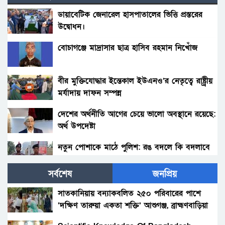
ডায়াবেটিক জেনারেল হাসপাতালের ভিত্তি প্রস্তরের
উদ্বোধন।
বোচাগঞ্জে মাদ্রাসার ছাত্র হাসিব রহমান নিখোঁজ
বীর মুক্তিযোদ্ধার ইন্তেকাল ইউএনও’র নেতৃত্বে রাষ্ট্র্রীয়
মর্যাদায় দাফন সম্পন্ন
দেশের অর্থনীতি আগের চেয়ে ভালো অবস্থানে রয়েছে:
অর্থ উপদেষ্টা
নতুন পোশাকে মাঠে পুলিশ: রঙ বদলে কি বদলাবে
আচরণ?
সর্বশেষ
জনপ্রিয়
হাকিমপুরসহ ৪ উপজেলায় বিএনপির এমপি প্রার্থী ডাঃ
জাহিদের ব্যাবস্থাপনায় ফ্রী মেডিকেল ক্যাম্প ও ঔষধ
সাতকানিয়ায় বন্যাকবলিত ২৫০ পরিবারের পাশে
বিতরণ।
‘দক্ষিণ তারুয়া একতা শক্তি’ আশুগঞ্জ, ব্রাহ্মণবাড়িয়া
বোনের জানাজায় প্যারেলে মুক্তি পেয়ে ভাইয়ের অংশ