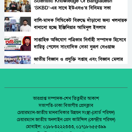
গ্রহন।
Scientific Knowledge Of Bangladesh
‘SKBD’-এর সাথে ইউএনও’র বিনিময় সভা
রংপুরের নতুন ডিসি এনামুল আহসান: দায়িত্বের
দোরগোড়ায় এক নতুন অধ্যায়ের সূচনা।
বালি-মাদক সিন্ডিকেট বিরুদ্ধে দাঁড়ানো জন্য খলনায়ক
বানানো হচ্ছে ইঞ্জিনিয়ার আমিনুল ইসলাম
বিচারকের স্ত্রীকে কুপিয়ে জখম, ছেলেকে হত্যা করল
ডালিমেরকে
পরিচিত যুবক।
সাপ্তাহিক অভিযোগ পত্রিকার নির্বাহী সম্পাদক হিসেবে
দায়িত্ব পেলেন সাংবাদিক নেতা নুরূণ নেওয়াজ
আওয়ামী’লীগের অবরোধের বিরুদ্ধে কঠোর অবস্থান
ছিলো জামায়াত ইসলামীর।
জাতীয় বিজ্ঞান ও প্রযুক্তি সপ্তাহ এবং বিজ্ঞান মেলার
উদ্বোধন।
রাঙ্গুনিয়া চন্দ্রঘোনায় নিষিদ্ধ ঘোষিত ছাত্রলীগ কর্মী
রিদুয়নের ছুরির আঘাতে একজন আহত।
অধিকার না ব্যবসা? ট্রেড ইউনিয়ন নিবন্ধনের অন্ধকার
অর্থনীতি।
জাতীয় নিরাপদ সড়ক দিবসে আলোচনা সভা অনুষ্ঠিত
জেলা আইন-শৃৃঙ্খলা কমিটির মাসিক সভা অনুষ্ঠিত।
ভারপ্রাপ্ত সম্পাদক-শেখ তিতুমীর আকাশ
সভাপতি-ঢাকা বিভাগীয় প্রেসক্লাব
অনুষ্ঠিত হয়ে গেলো ইসলামি ফাউন্ডেশন কর্তৃক
চেয়ারম্যান-জাতীয় মানবাধিকার উন্নয়ন সংস্থা-(বোর্ড পরিষদ)
আয়োজিত উপজেলা পর্যায় জাতীয় শিশু-কিশোর
পলাশবাড়ীতে এমইপি গ্রুপের মতবিনিময় সভা
চেয়ারম্যান জাতীয় অনলাইন প্রেস কাউন্সিল (কেন্দ্রীয় পরিষদ)
ইসলামি সাংস্কৃতিক প্রতিযোগিতা
অনুষ্ঠিত।
মোবাইল: ০১৮৮৩২২২৩৩৩, ০১৭১৮৬৫৫৩৯৯
পলাশবাড়ী এসএম পাইলট সরকারি উচ্চ বিদ্যালয়ের