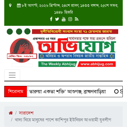
৮ই আগস্ট, ২০২৬ খ্রিস্টাব্দ, ২৪শে শ্রাবণ, ১৪৩৩ বঙ্গাব্দ, ২৫শে সফর,
১৪৪৮ হিজরি
 ‘দক্ষিণ তারুয়া একতা শক্তি’ আশুগঞ্জ, ব্রাহ্মণবাড়িয়া
শিরোনাম
Scien
সারাদেশ
খাদ্য নিয়ে মানুষের পাশে কাশিপুর ইউনিয়ন আওয়ামী যুবলীগ