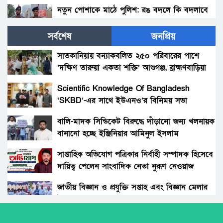
নতুন পোশাকে মাঠে পুলিশ: রঙ বদলে কি বদলাবে
আচরণ?
সর্বশেষ
জনপ্রিয়
হাকিমপুরসহ ৪ উপজেলায় বিএনপির এমপি প্রার্থী ডাঃ
জাহিদের ব্যাবস্থাপনায় ফ্রী মেডিকেল ক্যাম্প ও ঔষধ
সাতকানিয়ায় বন্যাকবলিত ২৫০ পরিবারের পাশে
বিতরণ।
‘দক্ষিণ তারুয়া একতা শক্তি’ আশুগঞ্জ, ব্রাহ্মণবাড়িয়া
বোনের জানাজায় প্যারেলে মুক্তি পেয়ে ভাইয়ের অংশ
গ্রহন।
Scientific Knowledge Of Bangladesh
‘SKBD’-এর সাথে ইউএনও’র বিনিময় সভা
রংপুরের নতুন ডিসি এনামুল আহসান: দায়িত্বের
দোরগোড়ায় এক নতুন অধ্যায়ের সূচনা।
বালি-মাদক সিন্ডিকেট বিরুদ্ধে দাঁড়ানো জন্য খলনায়ক
বানানো হচ্ছে ইঞ্জিনিয়ার আমিনুল ইসলাম
বিচারকের স্ত্রীকে কুপিয়ে জখম, ছেলেকে হত্যা করল
ডালিমেরকে
পরিচিত যুবক।
সাপ্তাহিক অভিযোগ পত্রিকার নির্বাহী সম্পাদক হিসেবে
দায়িত্ব পেলেন সাংবাদিক নেতা নুরূণ নেওয়াজ
আওয়ামী’লীগের অবরোধের বিরুদ্ধে কঠোর অবস্থান
ছিলো জামায়াত ইসলামীর।
জাতীয় বিজ্ঞান ও প্রযুক্তি সপ্তাহ এবং বিজ্ঞান মেলার
উদ্বোধন।
রাঙ্গুনিয়া চন্দ্রঘোনায় নিষিদ্ধ ঘোষিত ছাত্রলীগ কর্মী
রিদুয়নের ছুরির আঘাতে একজন আহত।
অধিকার না ব্যবসা? ট্রেড ইউনিয়ন নিবন্ধনের অন্ধকার