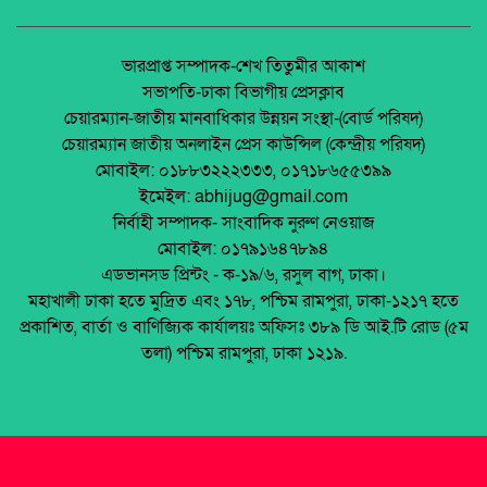
অর্থনীতি।
জাতীয় নিরাপদ সড়ক দিবসে আলোচনা সভা অনুষ্ঠিত
জেলা আইন-শৃৃঙ্খলা কমিটির মাসিক সভা অনুষ্ঠিত।
ভারপ্রাপ্ত সম্পাদক-শেখ তিতুমীর আকাশ
সভাপতি-ঢাকা বিভাগীয় প্রেসক্লাব
অনুষ্ঠিত হয়ে গেলো ইসলামি ফাউন্ডেশন কর্তৃক
চেয়ারম্যান-জাতীয় মানবাধিকার উন্নয়ন সংস্থা-(বোর্ড পরিষদ)
আয়োজিত উপজেলা পর্যায় জাতীয় শিশু-কিশোর
পলাশবাড়ীতে এমইপি গ্রুপের মতবিনিময় সভা
চেয়ারম্যান জাতীয় অনলাইন প্রেস কাউন্সিল (কেন্দ্রীয় পরিষদ)
ইসলামি সাংস্কৃতিক প্রতিযোগিতা
অনুষ্ঠিত।
মোবাইল: ০১৮৮৩২২২৩৩৩, ০১৭১৮৬৫৫৩৯৯
পলাশবাড়ী এসএম পাইলট সরকারি উচ্চ বিদ্যালয়ের
ইমেইল: abhijug@gmail.com
মার্কেট ভেঙে ব্যক্তিগত মার্কেটের রাস্তা তৈরি –
জুলাই সনদ বাস্তবায়ন নিয়ে প্রশ্ন: রংপুরে ১১ দলের
নির্বাহী সম্পাদক- সাংবাদিক নুরুণ নেওয়াজ
জনমনে ক্ষোভ
বিক্ষোভ
মোবাইল: ০১৭৯১৬৪৭৮৯৪
টঙ্গীতে তুলার গুদামে আগুন, নিয়ন্ত্রণে ৭ ইউনিট
এডভানসড প্রিন্টং - ক-১৯/৬, রসুল বাগ, ঢাকা।
মালয়েশিয়ায় ইমিগ্রেশনের অভিযানে বাংলাদেশিসহ
মহাখালী ঢাকা হতে মুদ্রিত এবং ১৭৮, পশ্চিম রামপুরা, ঢাকা-১২১৭ হতে
২৪ অবৈধ অভিবাসী আটক
প্রকাশিত, বার্তা ও বাণিজ্যিক কার্যালয়ঃ অফিসঃ ৩৮৯ ডি আই.টি রোড (৫ম
থাইল্যান্ডে রিসোর্ট থেকে ২১ বাংলাদেশি উদ্ধার
তলা) পশ্চিম রামপুরা, ঢাকা ১২১৯.
মুক্তিযোদ্ধা ডা. জাফরুল্লাহ চৌধুরীর তৃতীয়
মৃত্যুবার্ষিকীতে অতল শ্রদ্ধা ।