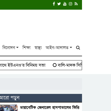
বিনোদন
শিক্ষা
স্বাস্থ্য
আইন-আদালত
 ইউএনও’র বিনিময় সভা
বালি-মাদক সিন্ডিকেট বিরুদ্ধে দাঁড়
আরো পড়ুন
ডায়াবেটিক জেনারেল হাসপাতালের ভিত্তি