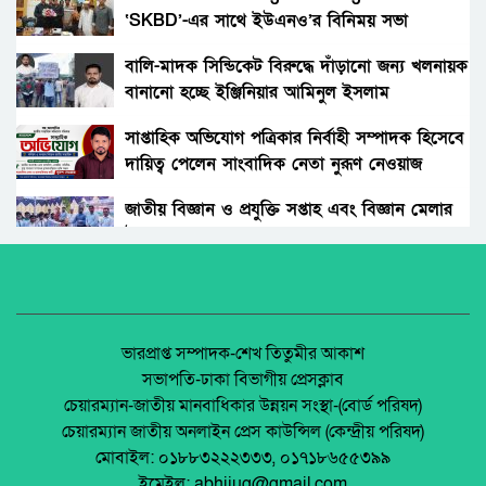
‘SKBD’-এর সাথে ইউএনও’র বিনিময় সভা
রংপুরের নতুন ডিসি এনামুল আহসান: দায়িত্বের
দোরগোড়ায় এক নতুন অধ্যায়ের সূচনা।
বালি-মাদক সিন্ডিকেট বিরুদ্ধে দাঁড়ানো জন্য খলনায়ক
বানানো হচ্ছে ইঞ্জিনিয়ার আমিনুল ইসলাম
বিচারকের স্ত্রীকে কুপিয়ে জখম, ছেলেকে হত্যা করল
ডালিমেরকে
পরিচিত যুবক।
সাপ্তাহিক অভিযোগ পত্রিকার নির্বাহী সম্পাদক হিসেবে
দায়িত্ব পেলেন সাংবাদিক নেতা নুরূণ নেওয়াজ
আওয়ামী’লীগের অবরোধের বিরুদ্ধে কঠোর অবস্থান
ছিলো জামায়াত ইসলামীর।
জাতীয় বিজ্ঞান ও প্রযুক্তি সপ্তাহ এবং বিজ্ঞান মেলার
উদ্বোধন।
রাঙ্গুনিয়া চন্দ্রঘোনায় নিষিদ্ধ ঘোষিত ছাত্রলীগ কর্মী
রিদুয়নের ছুরির আঘাতে একজন আহত।
অধিকার না ব্যবসা? ট্রেড ইউনিয়ন নিবন্ধনের অন্ধকার
অর্থনীতি।
জাতীয় নিরাপদ সড়ক দিবসে আলোচনা সভা অনুষ্ঠিত
জেলা আইন-শৃৃঙ্খলা কমিটির মাসিক সভা অনুষ্ঠিত।
ভারপ্রাপ্ত সম্পাদক-শেখ তিতুমীর আকাশ
সভাপতি-ঢাকা বিভাগীয় প্রেসক্লাব
অনুষ্ঠিত হয়ে গেলো ইসলামি ফাউন্ডেশন কর্তৃক
চেয়ারম্যান-জাতীয় মানবাধিকার উন্নয়ন সংস্থা-(বোর্ড পরিষদ)
আয়োজিত উপজেলা পর্যায় জাতীয় শিশু-কিশোর
পলাশবাড়ীতে এমইপি গ্রুপের মতবিনিময় সভা
চেয়ারম্যান জাতীয় অনলাইন প্রেস কাউন্সিল (কেন্দ্রীয় পরিষদ)
ইসলামি সাংস্কৃতিক প্রতিযোগিতা
অনুষ্ঠিত।
মোবাইল: ০১৮৮৩২২২৩৩৩, ০১৭১৮৬৫৫৩৯৯
পলাশবাড়ী এসএম পাইলট সরকারি উচ্চ বিদ্যালয়ের
ইমেইল: abhijug@gmail.com