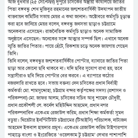
আজ বুধবার (২৫ সেপ্টেম্বর) দুপুরে চসিকের অস্থায়ী কার্যালয়ে জাতির
পিতা বঙ্গবন্ধু শেখ মুজিবুর রহমানের জন্মশতবার্ষিকী উদযাপন জাতীয়
বাস্তবায়ন কমিটির সভায় মেয়র এ কথা জানান। অক্টোবরে কর্মসূচি চূড়ান্ত
করা হবে জানিয়ে মেয়র বলেন, বঙ্গবন্ধু জনসভা ছাড়াও চট্টগ্রামে
অনেকবার এসেছেন। রাজনৈতিক কর্মসূচি ছাড়াও অনেক সামাজিক
অনুষ্ঠানে এসেছেন। অনেকের সঙ্গে আত্মার সম্পর্ক ছিল। এখানে অনেক
স্মৃতি জাতির পিতার। পায়ে হেঁটে, রিকশায় চড়ে অনেক জায়গায় গেছেন
তিনি।
তিনি বলেন, বঙ্গবন্ধুর জন্মশতবার্ষিকীর পোস্টার, ব্যানারে জাতির পিতা
ছাড়া আর কোনো ছবি থাকবে না। যদি ছবির সুযোগ রাখা হয়, তবে
সন্ত্রাসীরাও ছবি দিয়ে পোস্টার বের করবে। এ ব্যাপারে কঠোর
নজরদারি রাখতে হবে। সভায় বক্তব্য দেন চসিকের প্রধান নির্বাহী
কর্মকর্তা মো. শামসুদ্দোহা, চট্টগ্রাম বন্দর কর্তৃপক্ষের সদস্য (প্রশাসন ও
পরিকল্পনা) মো. জাফর আলম, চসিকের সচিব আবু শাহেদ চৌধুরী,
প্রধান প্রকৌশলী লে. কর্নেল মহিউদ্দিন আহমেদ, প্রধান নগর
পরিকল্পনাবিদ একেএম রেজাউল করিম, প্রধান শিক্ষা কর্মকর্তা সুমন
বড়ুয়া। থিয়েটার ইনস্টিটিউট চট্টগ্রামের (টিআইসি) পরিচালক, নাট্যজন
আহমেদ ইকবাল হায়দার প্রমুখ। একেএম রেজাউল করিম টাইগারপাস
পাহাড়ে বাংলা ও ইংরেজিতে ‘ওয়েলকাম টু চট্টগ্রাম’ লেখার পাশাপাশি