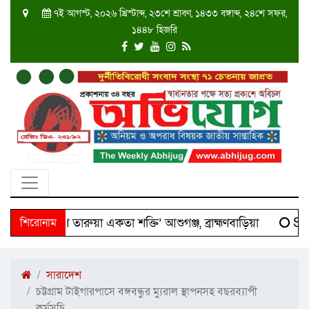
৭ই আগস্ট, ২০২৬ খ্রিস্টাব্দ, ২৩শে শ্রাবণ, ১৪৩৩ বঙ্গাব্দ, ২৪শে সফর,
১৪৪৮ হিজরি
 ‘দক্ষিণ তারুয়া একতা শক্তি’ আশুগঞ্জ, ব্রাহ্মণবাড়িয়া
শিরোনাম
Scien
সারাদেশ
চট্টগ্রাম টাইগারপাসে বঙ্গবন্ধুর ম্যুরাল স্থাপনসহ বছরব্যাপী
কর্মসূচি