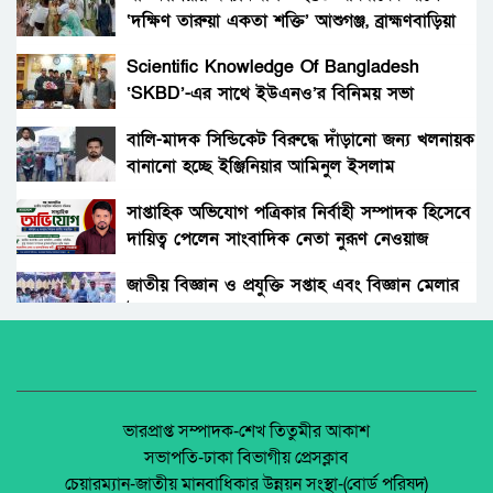
বিতরণ।
‘দক্ষিণ তারুয়া একতা শক্তি’ আশুগঞ্জ, ব্রাহ্মণবাড়িয়া
বোনের জানাজায় প্যারেলে মুক্তি পেয়ে ভাইয়ের অংশ
গ্রহন।
Scientific Knowledge Of Bangladesh
‘SKBD’-এর সাথে ইউএনও’র বিনিময় সভা
রংপুরের নতুন ডিসি এনামুল আহসান: দায়িত্বের
দোরগোড়ায় এক নতুন অধ্যায়ের সূচনা।
বালি-মাদক সিন্ডিকেট বিরুদ্ধে দাঁড়ানো জন্য খলনায়ক
বানানো হচ্ছে ইঞ্জিনিয়ার আমিনুল ইসলাম
বিচারকের স্ত্রীকে কুপিয়ে জখম, ছেলেকে হত্যা করল
ডালিমেরকে
পরিচিত যুবক।
সাপ্তাহিক অভিযোগ পত্রিকার নির্বাহী সম্পাদক হিসেবে
দায়িত্ব পেলেন সাংবাদিক নেতা নুরূণ নেওয়াজ
আওয়ামী’লীগের অবরোধের বিরুদ্ধে কঠোর অবস্থান
ছিলো জামায়াত ইসলামীর।
জাতীয় বিজ্ঞান ও প্রযুক্তি সপ্তাহ এবং বিজ্ঞান মেলার
উদ্বোধন।
রাঙ্গুনিয়া চন্দ্রঘোনায় নিষিদ্ধ ঘোষিত ছাত্রলীগ কর্মী
রিদুয়নের ছুরির আঘাতে একজন আহত।
অধিকার না ব্যবসা? ট্রেড ইউনিয়ন নিবন্ধনের অন্ধকার
অর্থনীতি।
জাতীয় নিরাপদ সড়ক দিবসে আলোচনা সভা অনুষ্ঠিত
জেলা আইন-শৃৃঙ্খলা কমিটির মাসিক সভা অনুষ্ঠিত।
ভারপ্রাপ্ত সম্পাদক-শেখ তিতুমীর আকাশ
সভাপতি-ঢাকা বিভাগীয় প্রেসক্লাব
অনুষ্ঠিত হয়ে গেলো ইসলামি ফাউন্ডেশন কর্তৃক
চেয়ারম্যান-জাতীয় মানবাধিকার উন্নয়ন সংস্থা-(বোর্ড পরিষদ)