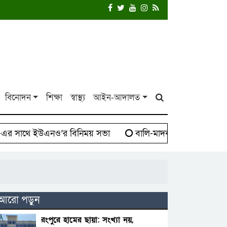
বিনোদন
শিক্ষা
স্বাস্থ্য
আইন-আদালত
াথে ইউএনও’র বিনিময় সভা
বালি-মাদক সিন্ডিকেট বিরুদ্ধে দ
আরো পড়ুন
রংপুরে হামের ছায়া: সংখ্যা নয়,