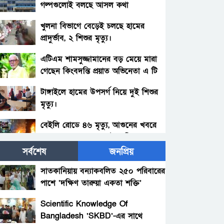
গল্পগুলোই বলছে আসল কথা
খুলনা বিভাগে বেড়েই চলছে হামের
প্রাদুর্ভাব, ২ শিশুর মৃত্যু।
এটিএম শামসুজ্জামানের বড় মেয়ে মারা
গেছেন কিংবদন্তি প্রয়াত অভিনেতা এ টি
এম
টাঙ্গাইলে হামের উপসর্গ নিয়ে দুই শিশুর
মৃত্যু।
বেইলি রোডে ৪৬ মৃত্যু, আগুনের খবরে
গ্রাহকদের ভেতরে রেখেই বাহিরে তালা
দেয় কাচ্চি ভাই
সর্বশেষ
জনপ্রিয়
অভিনেতা রাহুলের মৃত্যু: ময়নাতদন্ত
রিপোর্টে চাঞ্চল্যকর তথ্য
সাতকানিয়ায় বন্যাকবলিত ২৫০ পরিবারের
পাশে ‘দক্ষিণ তারুয়া একতা শক্তি’
পারিবারিক কবরস্থানে শায়িত হলেন
আশুগঞ্জ, ব্রাহ্মণবাড়িয়া
বিএনপি নেতা ও সাংবাদিক শরিফুল
Scientific Knowledge Of
ইসলাম।
Bangladesh ‘SKBD’-এর সাথে