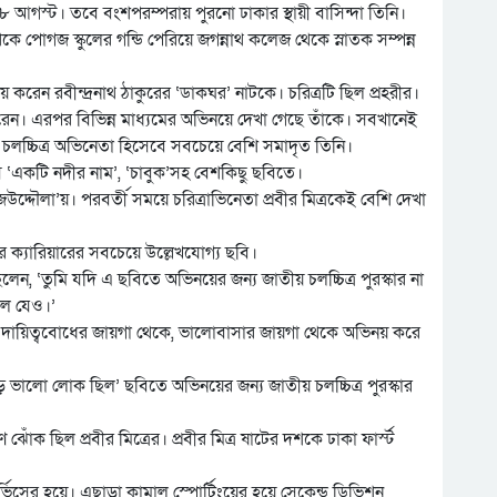
 আগস্ট। তবে বংশপরম্পরায় পুরনো ঢাকার স্থায়ী বাসিন্দা তিনি।
কে পোগজ স্কুলের গন্ডি পেরিয়ে জগন্নাথ কলেজ থেকে স্নাতক সম্পন্ন
় করেন রবীন্দ্রনাথ ঠাকুরের ‘ডাকঘর’ নাটকে। চরিত্রটি ছিল প্রহরীর।
 করেন। এরপর বিভিন্ন মাধ্যমের অভিনয়ে দেখা গেছে তাঁকে। সবখানেই
চলচ্চিত্র অভিনেতা হিসেবে সবচেয়ে বেশি সমাদৃত তিনি।
স ‘একটি নদীর নাম’, ‘চাবুক’সহ বেশকিছু ছবিতে।
উদ্দৌলা’য়। পরবর্তী সময়ে চরিত্রাভিনেতা প্রবীর মিত্রকেই বেশি দেখা
র ক্যারিয়ারের সবচেয়ে উল্লেখযোগ্য ছবি।
েন, ‘তুমি যদি এ ছবিতে অভিনয়ের জন্য জাতীয় চলচ্চিত্র পুরস্কার না
লে যেও।’
্র তাঁর দায়িত্ববোধের জায়গা থেকে, ভালোবাসার জায়গা থেকে অভিনয় করে
 ভালো লোক ছিল’ ছবিতে অভিনয়ের জন্য জাতীয় চলচ্চিত্র পুরস্কার
ঁক ছিল প্রবীর মিত্রের। প্রবীর মিত্র ষাটের দশকে ঢাকা ফার্স্ট
ভিসের হয়ে। এছাড়া কামাল স্পোর্টিংয়ের হয়ে সেকেন্ড ডিভিশন