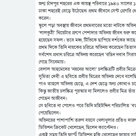
জন্ম চাঁদপুর শহরের এক কায়স্থ পরিবারে ১৯৪০ সালের ১৮
ঢাকা শহরেই বেড়ে উঠেছেন৷ প্রথম জীবনে সেন্ট গ্রেগরি থে
করেন।
স্কুলে পড়া অবস্থায় জীবনে প্রথমবারের মতো নাটকে অভিনয
‘লালকুঠী’ থিয়েটার গ্রুপে পেশাদার অভিনয় জীবন শুরু
হয়েছেন সফল। তবে মঞ্চ, টিভিকে ছাপিয়ে দর্শকের কাছে 
প্রথম দিকে তিনি নায়কের চরিত্রে অভিনয় করেছেন তিতা
সর্বশেষ প্রধান চরিত্রে অভিনয় করেছেন ‘রঙিন নবাব সিরাজ
গেছে সিনেমায়।
বেলাল আহমেদের ‘নয়নের আলো’ চলচ্চিত্রটি প্রবীর মিত্রে
সুমিতা দেবী এ ছবিতে প্রবীর মিত্রের অভিনয় দেখে বলেছিল
পাও তাহলে অভিনয় ছেড়ে, এ দেশ ছেড়ে অন্য কোথাও চ
কিন্তু জাতীয় চলচ্চিত্র পুরস্কার না মিললেও প্রবীর মিত
গেছেন আজীবন।
সে ছবিতে না পেলেও পরে তিনি মহিউদ্দিন পরিচালিত ‘বড়
পেয়েছিলেন।
অভিনয়ের পাশাপাশি তরুণ বয়সে খেলাধুলার প্রতিও দারুণ ঝো
ডিভিশন ক্রিকেট খেলেছেন, ছিলেন ক্যাপ্টেনও।
একই সময় তিনি ফার্স্ট ডিভিশন হকি খেলেছেন ফায়ার সার্