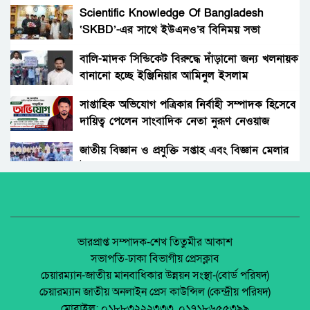
গ্রহন।
Scientific Knowledge Of Bangladesh
‘SKBD’-এর সাথে ইউএনও’র বিনিময় সভা
রংপুরের নতুন ডিসি এনামুল আহসান: দায়িত্বের
দোরগোড়ায় এক নতুন অধ্যায়ের সূচনা।
বালি-মাদক সিন্ডিকেট বিরুদ্ধে দাঁড়ানো জন্য খলনায়ক
বানানো হচ্ছে ইঞ্জিনিয়ার আমিনুল ইসলাম
বিচারকের স্ত্রীকে কুপিয়ে জখম, ছেলেকে হত্যা করল
ডালিমেরকে
পরিচিত যুবক।
সাপ্তাহিক অভিযোগ পত্রিকার নির্বাহী সম্পাদক হিসেবে
দায়িত্ব পেলেন সাংবাদিক নেতা নুরূণ নেওয়াজ
আওয়ামী’লীগের অবরোধের বিরুদ্ধে কঠোর অবস্থান
ছিলো জামায়াত ইসলামীর।
জাতীয় বিজ্ঞান ও প্রযুক্তি সপ্তাহ এবং বিজ্ঞান মেলার
উদ্বোধন।
রাঙ্গুনিয়া চন্দ্রঘোনায় নিষিদ্ধ ঘোষিত ছাত্রলীগ কর্মী
রিদুয়নের ছুরির আঘাতে একজন আহত।
অধিকার না ব্যবসা? ট্রেড ইউনিয়ন নিবন্ধনের অন্ধকার
অর্থনীতি।
জাতীয় নিরাপদ সড়ক দিবসে আলোচনা সভা অনুষ্ঠিত
জেলা আইন-শৃৃঙ্খলা কমিটির মাসিক সভা অনুষ্ঠিত।
ভারপ্রাপ্ত সম্পাদক-শেখ তিতুমীর আকাশ
সভাপতি-ঢাকা বিভাগীয় প্রেসক্লাব
অনুষ্ঠিত হয়ে গেলো ইসলামি ফাউন্ডেশন কর্তৃক
চেয়ারম্যান-জাতীয় মানবাধিকার উন্নয়ন সংস্থা-(বোর্ড পরিষদ)
আয়োজিত উপজেলা পর্যায় জাতীয় শিশু-কিশোর
পলাশবাড়ীতে এমইপি গ্রুপের মতবিনিময় সভা
চেয়ারম্যান জাতীয় অনলাইন প্রেস কাউন্সিল (কেন্দ্রীয় পরিষদ)
ইসলামি সাংস্কৃতিক প্রতিযোগিতা
অনুষ্ঠিত।
মোবাইল: ০১৮৮৩২২২৩৩৩, ০১৭১৮৬৫৫৩৯৯