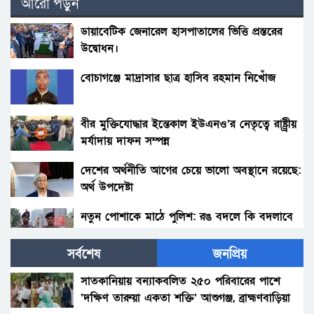
আরো পড়ুন
ডায়াবেটিক জেনারেল হাসপাতালের ভিত্তি প্রস্তরের
উদ্বোধন।
বোচাগঞ্জে মাদ্রাসার ছাত্র হাসিব রহমান নিখোঁজ
বীর মুক্তিযোদ্ধার ইন্তেকাল ইউএনও’র নেতৃত্বে রাষ্ট্র্রীয়
মর্যাদায় দাফন সম্পন্ন
দেশের অর্থনীতি আগের চেয়ে ভালো অবস্থানে রয়েছে:
অর্থ উপদেষ্টা
নতুন পোশাকে মাঠে পুলিশ: রঙ বদলে কি বদলাবে
আচরণ?
সর্বশেষ
জনপ্রিয়
হাকিমপুরসহ ৪ উপজেলায় বিএনপির এমপি প্রার্থী ডাঃ
জাহিদের ব্যাবস্থাপনায় ফ্রী মেডিকেল ক্যাম্প ও ঔষধ
সাতকানিয়ায় বন্যাকবলিত ২৫০ পরিবারের পাশে
বিতরণ।
‘দক্ষিণ তারুয়া একতা শক্তি’ আশুগঞ্জ, ব্রাহ্মণবাড়িয়া
বোনের জানাজায় প্যারেলে মুক্তি পেয়ে ভাইয়ের অংশ