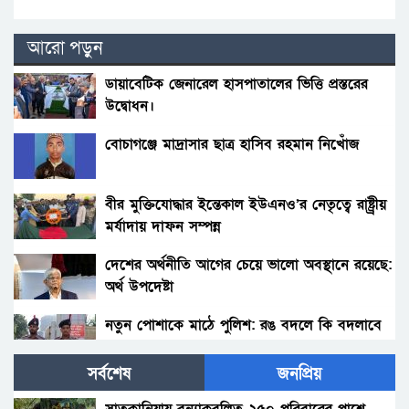
আরো পড়ুন
ডায়াবেটিক জেনারেল হাসপাতালের ভিত্তি প্রস্তরের
উদ্বোধন।
বোচাগঞ্জে মাদ্রাসার ছাত্র হাসিব রহমান নিখোঁজ
বীর মুক্তিযোদ্ধার ইন্তেকাল ইউএনও’র নেতৃত্বে রাষ্ট্র্রীয়
মর্যাদায় দাফন সম্পন্ন
দেশের অর্থনীতি আগের চেয়ে ভালো অবস্থানে রয়েছে:
অর্থ উপদেষ্টা
নতুন পোশাকে মাঠে পুলিশ: রঙ বদলে কি বদলাবে
আচরণ?
সর্বশেষ
জনপ্রিয়
হাকিমপুরসহ ৪ উপজেলায় বিএনপির এমপি প্রার্থী ডাঃ
জাহিদের ব্যাবস্থাপনায় ফ্রী মেডিকেল ক্যাম্প ও ঔষধ