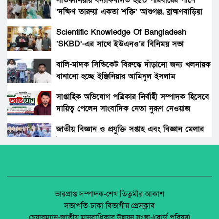
সাতকানিয়ায় বন্যাকবলিত ২৫০ পরিবারের পাশে
বিতরণ।
‘দক্ষিণ তারুয়া একতা শক্তি’ আশুগঞ্জ, ব্রাহ্মণবাড়িয়া
বোনের জানাজায় প্যারেলে মুক্তি পেয়ে ভাইয়ের অংশ
গ্রহন।
Scientific Knowledge Of Bangladesh
‘SKBD’-এর সাথে ইউএনও’র বিনিময় সভা
রংপুরের নতুন ডিসি এনামুল আহসান: দায়িত্বের
দোরগোড়ায় এক নতুন অধ্যায়ের সূচনা।
বালি-মাদক সিন্ডিকেট বিরুদ্ধে দাঁড়ানো জন্য খলনায়ক
বানানো হচ্ছে ইঞ্জিনিয়ার আমিনুল ইসলাম
বিচারকের স্ত্রীকে কুপিয়ে জখম, ছেলেকে হত্যা করল
ডালিমেরকে
পরিচিত যুবক।
সাপ্তাহিক অভিযোগ পত্রিকার নির্বাহী সম্পাদক হিসেবে
দায়িত্ব পেলেন সাংবাদিক নেতা নুরূণ নেওয়াজ
আওয়ামী’লীগের অবরোধের বিরুদ্ধে কঠোর অবস্থান
ছিলো জামায়াত ইসলামীর।
জাতীয় বিজ্ঞান ও প্রযুক্তি সপ্তাহ এবং বিজ্ঞান মেলার
উদ্বোধন।
রাঙ্গুনিয়া চন্দ্রঘোনায় নিষিদ্ধ ঘোষিত ছাত্রলীগ কর্মী
রিদুয়নের ছুরির আঘাতে একজন আহত।
অধিকার না ব্যবসা? ট্রেড ইউনিয়ন নিবন্ধনের অন্ধকার
অর্থনীতি।
জাতীয় নিরাপদ সড়ক দিবসে আলোচনা সভা অনুষ্ঠিত
জেলা আইন-শৃৃঙ্খলা কমিটির মাসিক সভা অনুষ্ঠিত।
ভারপ্রাপ্ত সম্পাদক-শেখ তিতুমীর আকাশ
সভাপতি-ঢাকা বিভাগীয় প্রেসক্লাব
অনুষ্ঠিত হয়ে গেলো ইসলামি ফাউন্ডেশন কর্তৃক
চেয়ারম্যান-জাতীয় মানবাধিকার উন্নয়ন সংস্থা-(বোর্ড পরিষদ)