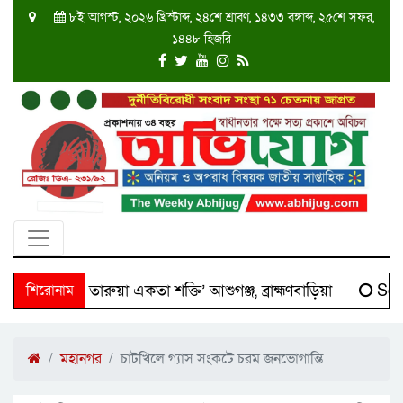
৮ই আগস্ট, ২০২৬ খ্রিস্টাব্দ, ২৪শে শ্রাবণ, ১৪৩৩ বঙ্গাব্দ, ২৫শে সফর,
১৪৪৮ হিজরি
 ‘দক্ষিণ তারুয়া একতা শক্তি’ আশুগঞ্জ, ব্রাহ্মণবাড়িয়া
শিরোনাম
Scien
মহানগর
চাটখিলে গ্যাস সংকটে চরম জনভোগান্তি