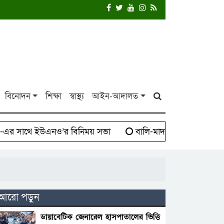
বিনোদন
শিক্ষা
স্বাস্থ্য
আইন-আদালত
 সাথে ইউএনও’র বিনিময় সভা
বালি-মাদক সিন্ডিকেট বিরুদ্ধে
আরো পড়ুন
ডায়াবেটিক জেনারেল হাসপাতালের ভিত্তি