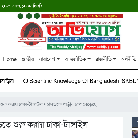
াব্দ, ২৪শে সফর, ১৪৪৮ হিজরি
Home
জাতীয়
সারাদেশ
আন্তর্জাতিক
রাজনীতি
অর্থনীতি
়িয়া
Scientific Knowledge Of Bangladesh ‘SKBD’-এর
শুরু করায় ঢাকা-টাঙ্গাইল মহাসড়কে গাড়ীর চাপ বেড়েছে
তে শুরু করায় ঢাকা-টাঙ্গাইল