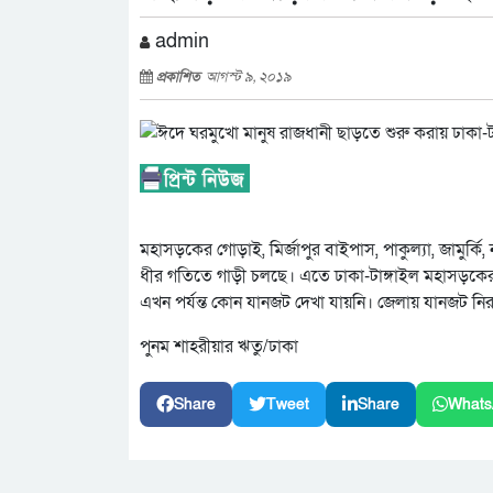
admin
প্রকাশিত
আগস্ট ৯, ২০১৯
মহাসড়কের গোড়াই, মির্জাপুর বাইপাস, পাকুল্যা, জামুর্কি,
ধীর গতিতে গাড়ী চলছে। এতে ঢাকা-টাঙ্গাইল মহাসড়কের ব
এখন পর্যন্ত কোন যানজট দেখা যায়নি। জেলায় যানজট নি
পুনম শাহরীয়ার ঋতু/ঢাকা
Share
Tweet
Share
Whats