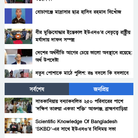
বোচাগঞ্জে মাদ্রাসার ছাত্র হাসিব রহমান নিখোঁজ
বীর মুক্তিযোদ্ধার ইন্তেকাল ইউএনও’র নেতৃত্বে রাষ্ট্র্রীয়
মর্যাদায় দাফন সম্পন্ন
দেশের অর্থনীতি আগের চেয়ে ভালো অবস্থানে রয়েছে:
অর্থ উপদেষ্টা
নতুন পোশাকে মাঠে পুলিশ: রঙ বদলে কি বদলাবে
আচরণ?
সর্বশেষ
জনপ্রিয়
হাকিমপুরসহ ৪ উপজেলায় বিএনপির এমপি প্রার্থী ডাঃ
জাহিদের ব্যাবস্থাপনায় ফ্রী মেডিকেল ক্যাম্প ও ঔষধ
সাতকানিয়ায় বন্যাকবলিত ২৫০ পরিবারের পাশে
বিতরণ।
‘দক্ষিণ তারুয়া একতা শক্তি’ আশুগঞ্জ, ব্রাহ্মণবাড়িয়া
বোনের জানাজায় প্যারেলে মুক্তি পেয়ে ভাইয়ের অংশ
গ্রহন।
Scientific Knowledge Of Bangladesh
‘SKBD’-এর সাথে ইউএনও’র বিনিময় সভা
রংপুরের নতুন ডিসি এনামুল আহসান: দায়িত্বের