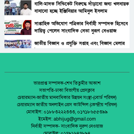
দোরগোড়ায় এক নতুন অধ্যায়ের সূচনা।
বালি-মাদক সিন্ডিকেট বিরুদ্ধে দাঁড়ানো জন্য খলনায়ক
বানানো হচ্ছে ইঞ্জিনিয়ার আমিনুল ইসলাম
বিচারকের স্ত্রীকে কুপিয়ে জখম, ছেলেকে হত্যা করল
ডালিমেরকে
পরিচিত যুবক।
সাপ্তাহিক অভিযোগ পত্রিকার নির্বাহী সম্পাদক হিসেবে
দায়িত্ব পেলেন সাংবাদিক নেতা নুরূণ নেওয়াজ
আওয়ামী’লীগের অবরোধের বিরুদ্ধে কঠোর অবস্থান
ছিলো জামায়াত ইসলামীর।
জাতীয় বিজ্ঞান ও প্রযুক্তি সপ্তাহ এবং বিজ্ঞান মেলার
উদ্বোধন।
রাঙ্গুনিয়া চন্দ্রঘোনায় নিষিদ্ধ ঘোষিত ছাত্রলীগ কর্মী
রিদুয়নের ছুরির আঘাতে একজন আহত।
অধিকার না ব্যবসা? ট্রেড ইউনিয়ন নিবন্ধনের অন্ধকার
অর্থনীতি।
জাতীয় নিরাপদ সড়ক দিবসে আলোচনা সভা অনুষ্ঠিত
জেলা আইন-শৃৃঙ্খলা কমিটির মাসিক সভা অনুষ্ঠিত।
ভারপ্রাপ্ত সম্পাদক-শেখ তিতুমীর আকাশ
সভাপতি-ঢাকা বিভাগীয় প্রেসক্লাব
অনুষ্ঠিত হয়ে গেলো ইসলামি ফাউন্ডেশন কর্তৃক
চেয়ারম্যান-জাতীয় মানবাধিকার উন্নয়ন সংস্থা-(বোর্ড পরিষদ)
আয়োজিত উপজেলা পর্যায় জাতীয় শিশু-কিশোর
পলাশবাড়ীতে এমইপি গ্রুপের মতবিনিময় সভা
চেয়ারম্যান জাতীয় অনলাইন প্রেস কাউন্সিল (কেন্দ্রীয় পরিষদ)
ইসলামি সাংস্কৃতিক প্রতিযোগিতা
অনুষ্ঠিত।
মোবাইল: ০১৮৮৩২২২৩৩৩, ০১৭১৮৬৫৫৩৯৯
পলাশবাড়ী এসএম পাইলট সরকারি উচ্চ বিদ্যালয়ের
ইমেইল: abhijug@gmail.com
মার্কেট ভেঙে ব্যক্তিগত মার্কেটের রাস্তা তৈরি –
জুলাই সনদ বাস্তবায়ন নিয়ে প্রশ্ন: রংপুরে ১১ দলের
নির্বাহী সম্পাদক- সাংবাদিক নুরুণ নেওয়াজ
জনমনে ক্ষোভ
বিক্ষোভ
মোবাইল: ০১৭৯১৬৪৭৮৯৪