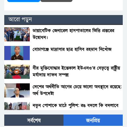
আরো পড়ুন
ডায়াবেটিক জেনারেল হাসপাতালের ভিত্তি প্রস্তরের
উদ্বোধন।
বোচাগঞ্জে মাদ্রাসার ছাত্র হাসিব রহমান নিখোঁজ
বীর মুক্তিযোদ্ধার ইন্তেকাল ইউএনও’র নেতৃত্বে রাষ্ট্র্রীয়
মর্যাদায় দাফন সম্পন্ন
দেশের অর্থনীতি আগের চেয়ে ভালো অবস্থানে রয়েছে:
অর্থ উপদেষ্টা
নতুন পোশাকে মাঠে পুলিশ: রঙ বদলে কি বদলাবে
আচরণ?
সর্বশেষ
জনপ্রিয়
হাকিমপুরসহ ৪ উপজেলায় বিএনপির এমপি প্রার্থী ডাঃ