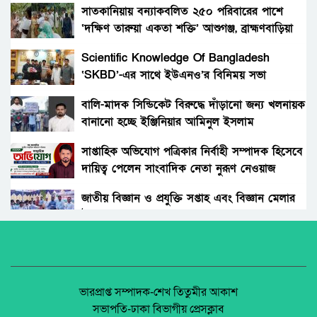
জাহিদের ব্যাবস্থাপনায় ফ্রী মেডিকেল ক্যাম্প ও ঔষধ
সাতকানিয়ায় বন্যাকবলিত ২৫০ পরিবারের পাশে
বিতরণ।
‘দক্ষিণ তারুয়া একতা শক্তি’ আশুগঞ্জ, ব্রাহ্মণবাড়িয়া
বোনের জানাজায় প্যারেলে মুক্তি পেয়ে ভাইয়ের অংশ
গ্রহন।
Scientific Knowledge Of Bangladesh
‘SKBD’-এর সাথে ইউএনও’র বিনিময় সভা
রংপুরের নতুন ডিসি এনামুল আহসান: দায়িত্বের
দোরগোড়ায় এক নতুন অধ্যায়ের সূচনা।
বালি-মাদক সিন্ডিকেট বিরুদ্ধে দাঁড়ানো জন্য খলনায়ক
বানানো হচ্ছে ইঞ্জিনিয়ার আমিনুল ইসলাম
বিচারকের স্ত্রীকে কুপিয়ে জখম, ছেলেকে হত্যা করল
ডালিমেরকে
পরিচিত যুবক।
সাপ্তাহিক অভিযোগ পত্রিকার নির্বাহী সম্পাদক হিসেবে
দায়িত্ব পেলেন সাংবাদিক নেতা নুরূণ নেওয়াজ
আওয়ামী’লীগের অবরোধের বিরুদ্ধে কঠোর অবস্থান
ছিলো জামায়াত ইসলামীর।
জাতীয় বিজ্ঞান ও প্রযুক্তি সপ্তাহ এবং বিজ্ঞান মেলার
উদ্বোধন।
রাঙ্গুনিয়া চন্দ্রঘোনায় নিষিদ্ধ ঘোষিত ছাত্রলীগ কর্মী
রিদুয়নের ছুরির আঘাতে একজন আহত।
অধিকার না ব্যবসা? ট্রেড ইউনিয়ন নিবন্ধনের অন্ধকার
অর্থনীতি।
জাতীয় নিরাপদ সড়ক দিবসে আলোচনা সভা অনুষ্ঠিত
জেলা আইন-শৃৃঙ্খলা কমিটির মাসিক সভা অনুষ্ঠিত।
ভারপ্রাপ্ত সম্পাদক-শেখ তিতুমীর আকাশ
সভাপতি-ঢাকা বিভাগীয় প্রেসক্লাব