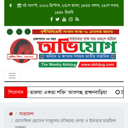
৭ই আগস্ট, ২০২৬ খ্রিস্টাব্দ, ২৩শে শ্রাবণ, ১৪৩৩ বঙ্গাব্দ, ২৪শে সফর,
১৪৪৮ হিজরি
 ‘দক্ষিণ তারুয়া একতা শক্তি’ আশুগঞ্জ, ব্রাহ্মণবাড়িয়া
শিরোনাম
Scien
সারাদেশ
মোসাদ্দিক হোসেন সাজুলের সৌজন্যে দোয়া ও ইফতার মাহফিল
সম্পন্য