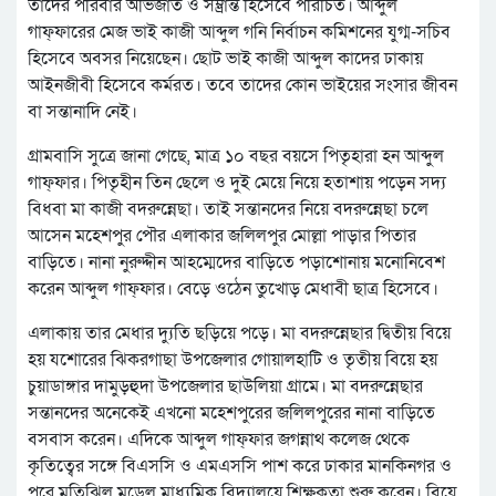
তাদের পরিবার অভিজাত ও সম্ভ্রান্ত হিসেবে পরিচিত। আব্দুল
গাফ্ফারের মেজ ভাই কাজী আব্দুল গনি নির্বাচন কমিশনের যুগ্ম-সচিব
হিসেবে অবসর নিয়েছেন। ছোট ভাই কাজী আব্দুল কাদের ঢাকায়
আইনজীবী হিসেবে কর্মরত। তবে তাদের কোন ভাইয়ের সংসার জীবন
বা সন্তানাদি নেই।
গ্রামবাসি সুত্রে জানা গেছে, মাত্র ১০ বছর বয়সে পিতৃহারা হন আব্দুল
গাফ্ফার। পিতৃহীন তিন ছেলে ও দুই মেয়ে নিয়ে হতাশায় পড়েন সদ্য
বিধবা মা কাজী বদরুন্নেছা। তাই সন্তানদের নিয়ে বদরুন্নেছা চলে
আসেন মহেশপুর পৌর এলাকার জলিলপুর মোল্লা পাড়ার পিতার
বাড়িতে। নানা নুরুদ্দীন আহম্মেদের বাড়িতে পড়াশোনায় মনোনিবেশ
করেন আব্দুল গাফ্ফার। বেড়ে ওঠেন তুখোড় মেধাবী ছাত্র হিসেবে।
এলাকায় তার মেধার দ্যুতি ছড়িয়ে পড়ে। মা বদরুন্নেছার দ্বিতীয় বিয়ে
হয় যশোরের ঝিকরগাছা উপজেলার গোয়ালহাটি ও তৃতীয় বিয়ে হয়
চুয়াডাঙ্গার দামুড়হুদা উপজেলার ছাউলিয়া গ্রামে। মা বদরুন্নেছার
সন্তানদের অনেকেই এখনো মহেশপুরের জলিলপুরের নানা বাড়িতে
বসবাস করেন। এদিকে আব্দুল গাফ্ফার জগন্নাথ কলেজ থেকে
কৃতিত্বের সঙ্গে বিএসসি ও এমএসসি পাশ করে ঢাকার মানকিনগর ও
পরে মতিঝিল মডেল মাধ্যমিক বিদ্যালয়ে শিক্ষকতা শুরু করেন। বিয়ে