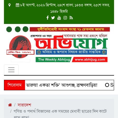
৮ই আগস্ট, ২০২৬ খ্রিস্টাব্দ, ২৪শে শ্রাবণ, ১৪৩৩ বঙ্গাব্দ, ২৫শে সফর,
১৪৪৮ হিজরি
‘দক্ষিণ তারুয়া একতা শক্তি’ আশুগঞ্জ, ব্রাহ্মণবাড়িয়া
শিরোনাম
Scien
সারাদেশ
গণিত ও পদার্থ বিজ্ঞানের এক সময়ের মেধাবী ছাত্রের দিন কাটে
পথে পথে!