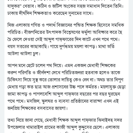
যাদুকর” খেতাব। কঠিন ও জটিল অংকের সহজ সমাধান দিতেন তিনি।
ঢাকায় দীর্ঘদিন শিক্ষকতাও করেছেন সুনামের সাথে।
নিজ এলাকায় গণিত ও পদার্থ বিজ্ঞানের পন্ডিত শিক্ষক হিসেবে সমধিক
পরিচিত। বীজগনিতের উৎপাদক বিশ্লেষণের ফর্মুলা আবিষ্কার করে হৈ
চৈ ফেলে দেওয়া সেই আব্দুল গাফ্ফারের দিন কাটে এখন পথে পথে।
বয়স সত্তরের কাছাকাছি। গায়ে দুর্গন্ধময় ময়লা কাপড়। মাথা ভর্তি
আউলা ঝাউলা চুল।
আপন মনে হেটে চলেন পথ দিয়ে। এমন একজন মেধাবী শিক্ষকের
করুণ পরিণতি ও জীর্নদশা দেখে পরিচিতজনরা হতবাক হলেও তাকে
চিকিৎসা দিয়ে সুস্থ করে তোলার দায়িত্ব কেও নেন না। অথচ তার নিপুণ
মেধায় গড়া কত ছাত্র আজ প্রশাসনের উচ্চ পদে কর্মরত। ময়লাযুক্ত ছেড়া
জামা কাপড় ও পাগলবেশি আব্দুল গাফ্ফার বছরের পর বছর ঘুরছেন
পথে পথে। মসজিদ, স্কুলঘর ও ব্যবসা প্রতিষ্ঠানের বারান্দা এখন এই
জনপ্রিয় শিক্ষকের বসবাসের জায়গা।
তথ্য নিয়ে জানা গেছে, মেধাবী শিক্ষক আব্দুল গাফ্ফার ঝিনাইদহ সদর
উপজেলার খামারাইল গ্রামের কাজী আব্দুল কুদ্দুসের ছেলে। এলাকায়