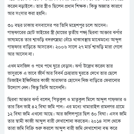
করেন নড়াইলে। তার স্ত্রীও ছিলেন প্রধান শিক্ষক। কিন্তু অজ্ঞাত কারণে
আর সংসার করা হয়নি।
৩০ বছর ঢাকায় বসবাসের পর তিনি মহেশপুর চলে আসেন।
গাফ্ফারের ছোট ভাইয়ের স্ত্রী (মায়ের তৃতীয় পক্ষ) ছিরবা আক্তার ঝর্ণার
ভাষ্যমতে তার শ্বাশুড়ি বদরুন্নেছা বেঁচে থাকাবস্থায় মাঝেমধ্যে আব্দুল
গাফ্ফার বাড়িতে আসতেন। ২০০৬ সালে ২৭ মার্চ শ্বাশুড়ি মারা গেলে
আর আসেন না।
এখন মসজিদ ও পথে পথে ঘুরে বেড়ান। ঝর্ণা উল্লেখ করেন তার
ভাসুরকে এ ভাবে জীর্ন আর বিবর্ন চেহারায় ঘুরতে দেখে তার ছেলে
ডিজাইন ইঞ্চিনিয়ার কাজী আরাফাত হোসেন নিজ বাড়িতে ফেরানোর
উদ্যোগ নেন। কিন্তু তিনি আসেননি।
ছিরবা আক্তার ঝর্ণা বলেন, পিতৃকুল ও মাতৃকুল মিলে আব্দুল গাফ্ফার ও
তার তিন ভাই ৪২ বিঘা জমি পান। এর মধ্যে খামারাইল রামনগর গ্রামে
১২ বিঘা জমি এখনো আছে। আর জলিলপুরে ছিল ৩০ বিঘা। এসব জমি
তার স্বামী কাজী আব্দুল বারী দেখাশোনা করতেন। ২০১৪ সাল থেকে
তারা জমি বিক্রি শুরু করলে আব্দুল বারী জমি দেখাশোনা বন্ধ করে