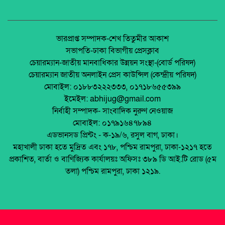
রিদুয়নের ছুরির আঘাতে একজন আহত।
অধিকার না ব্যবসা? ট্রেড ইউনিয়ন নিবন্ধনের অন্ধকার
অর্থনীতি।
জাতীয় নিরাপদ সড়ক দিবসে আলোচনা সভা অনুষ্ঠিত
জেলা আইন-শৃৃঙ্খলা কমিটির মাসিক সভা অনুষ্ঠিত।
ভারপ্রাপ্ত সম্পাদক-শেখ তিতুমীর আকাশ
সভাপতি-ঢাকা বিভাগীয় প্রেসক্লাব
অনুষ্ঠিত হয়ে গেলো ইসলামি ফাউন্ডেশন কর্তৃক
চেয়ারম্যান-জাতীয় মানবাধিকার উন্নয়ন সংস্থা-(বোর্ড পরিষদ)
আয়োজিত উপজেলা পর্যায় জাতীয় শিশু-কিশোর
পলাশবাড়ীতে এমইপি গ্রুপের মতবিনিময় সভা
চেয়ারম্যান জাতীয় অনলাইন প্রেস কাউন্সিল (কেন্দ্রীয় পরিষদ)
ইসলামি সাংস্কৃতিক প্রতিযোগিতা
অনুষ্ঠিত।
মোবাইল: ০১৮৮৩২২২৩৩৩, ০১৭১৮৬৫৫৩৯৯
পলাশবাড়ী এসএম পাইলট সরকারি উচ্চ বিদ্যালয়ের
ইমেইল: abhijug@gmail.com
মার্কেট ভেঙে ব্যক্তিগত মার্কেটের রাস্তা তৈরি –
জুলাই সনদ বাস্তবায়ন নিয়ে প্রশ্ন: রংপুরে ১১ দলের
নির্বাহী সম্পাদক- সাংবাদিক নুরুণ নেওয়াজ
জনমনে ক্ষোভ
বিক্ষোভ
মোবাইল: ০১৭৯১৬৪৭৮৯৪
টঙ্গীতে তুলার গুদামে আগুন, নিয়ন্ত্রণে ৭ ইউনিট
এডভানসড প্রিন্টং - ক-১৯/৬, রসুল বাগ, ঢাকা।
মালয়েশিয়ায় ইমিগ্রেশনের অভিযানে বাংলাদেশিসহ
মহাখালী ঢাকা হতে মুদ্রিত এবং ১৭৮, পশ্চিম রামপুরা, ঢাকা-১২১৭ হতে
২৪ অবৈধ অভিবাসী আটক
প্রকাশিত, বার্তা ও বাণিজ্যিক কার্যালয়ঃ অফিসঃ ৩৮৯ ডি আই.টি রোড (৫ম
থাইল্যান্ডে রিসোর্ট থেকে ২১ বাংলাদেশি উদ্ধার
তলা) পশ্চিম রামপুরা, ঢাকা ১২১৯.
মুক্তিযোদ্ধা ডা. জাফরুল্লাহ চৌধুরীর তৃতীয়
মৃত্যুবার্ষিকীতে অতল শ্রদ্ধা ।