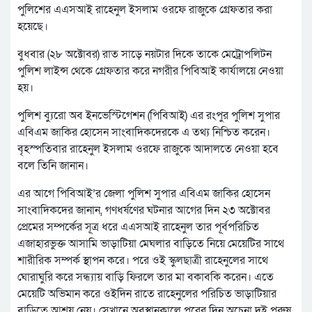
পুলিশের এএসআই রাহেনুল ইসলাম ওরফে রাজুকে গ্রেফতার করা
হয়েছে।
বুধবার (২৮ অক্টোবর) রাত সাড়ে নয়টার দিকে তাকে মেট্রোপলিটন
পুলিশ লাইন্স থেকে গ্রেফতার করে নগরীর পিবিআই কার্যালয়ে নেওয়া
হয়।
পুলিশ ব্যুরো অব ইনভেস্টিগেশন (পিবিআই) এর রংপুর পুলিশ সুপার
এবিএম জাকির হোসেন সাংবাদিকদেরকে এ তথ্য নিশ্চিত করেন।
বৃহস্পতিবার রাহেনুল ইসলাম ওরফে রাজুকে আদালতে নেওয়া হবে
বলে তিনি জানান।
এর আগে পিবিআই’র জেলা পুলিশ সুপার এবিএম জাকির হোসেন
সাংবাদিকদের জানান, গণধর্ষণের ঘটনার আগের দিন ২৩ অক্টোবর
প্রেমের সম্পর্কের সূত্র ধরে এএসআই রাহেনুল তার পূর্বপরিচিত
এজাহারভুক্ত আসামি ভাড়াটিয়া মেঘলার বাড়িতে নিয়ে মেয়েটির সাথে
শারীরিক সম্পর্ক স্থাপন করে। পরে ওই স্কুলছাত্রী রাহেনুলের সাথে
ঘোরাঘুরি করে সন্ধ্যায় বাড়ি ফিরলে তার মা বকাবকি করেন। এতে
মেয়েটি অভিমান করে ওইদিন রাতে রাহেনুলের পরিচিত ভাড়াটিয়ার
বাড়িতে আশ্রয় নেয়। সেখানে অবস্থানকালে পরের দিন অচেনা দুই পুরুষ