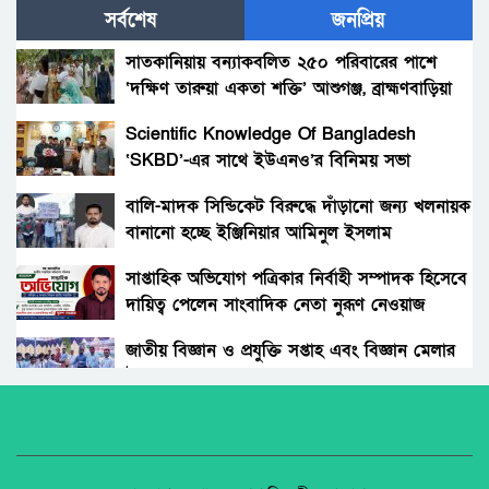
সর্বশেষ
জনপ্রিয়
হাকিমপুরসহ ৪ উপজেলায় বিএনপির এমপি প্রার্থী ডাঃ
জাহিদের ব্যাবস্থাপনায় ফ্রী মেডিকেল ক্যাম্প ও ঔষধ
সাতকানিয়ায় বন্যাকবলিত ২৫০ পরিবারের পাশে
বিতরণ।
‘দক্ষিণ তারুয়া একতা শক্তি’ আশুগঞ্জ, ব্রাহ্মণবাড়িয়া
বোনের জানাজায় প্যারেলে মুক্তি পেয়ে ভাইয়ের অংশ
গ্রহন।
Scientific Knowledge Of Bangladesh
‘SKBD’-এর সাথে ইউএনও’র বিনিময় সভা
রংপুরের নতুন ডিসি এনামুল আহসান: দায়িত্বের
দোরগোড়ায় এক নতুন অধ্যায়ের সূচনা।
বালি-মাদক সিন্ডিকেট বিরুদ্ধে দাঁড়ানো জন্য খলনায়ক
বানানো হচ্ছে ইঞ্জিনিয়ার আমিনুল ইসলাম
বিচারকের স্ত্রীকে কুপিয়ে জখম, ছেলেকে হত্যা করল
ডালিমেরকে
পরিচিত যুবক।
সাপ্তাহিক অভিযোগ পত্রিকার নির্বাহী সম্পাদক হিসেবে
দায়িত্ব পেলেন সাংবাদিক নেতা নুরূণ নেওয়াজ
আওয়ামী’লীগের অবরোধের বিরুদ্ধে কঠোর অবস্থান
ছিলো জামায়াত ইসলামীর।
জাতীয় বিজ্ঞান ও প্রযুক্তি সপ্তাহ এবং বিজ্ঞান মেলার
উদ্বোধন।
রাঙ্গুনিয়া চন্দ্রঘোনায় নিষিদ্ধ ঘোষিত ছাত্রলীগ কর্মী
রিদুয়নের ছুরির আঘাতে একজন আহত।
অধিকার না ব্যবসা? ট্রেড ইউনিয়ন নিবন্ধনের অন্ধকার
অর্থনীতি।
জাতীয় নিরাপদ সড়ক দিবসে আলোচনা সভা অনুষ্ঠিত