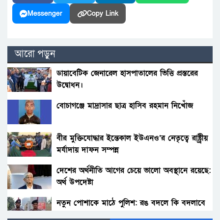
Messenger
Copy Link
আরো পড়ুন
ডায়াবেটিক জেনারেল হাসপাতালের ভিত্তি প্রস্তরের
উদ্বোধন।
বোচাগঞ্জে মাদ্রাসার ছাত্র হাসিব রহমান নিখোঁজ
বীর মুক্তিযোদ্ধার ইন্তেকাল ইউএনও’র নেতৃত্বে রাষ্ট্র্রীয়
মর্যাদায় দাফন সম্পন্ন
দেশের অর্থনীতি আগের চেয়ে ভালো অবস্থানে রয়েছে:
অর্থ উপদেষ্টা
নতুন পোশাকে মাঠে পুলিশ: রঙ বদলে কি বদলাবে
আচরণ?