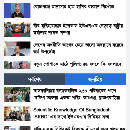
বোচাগঞ্জে মাদ্রাসার ছাত্র হাসিব রহমান নিখোঁজ
বীর মুক্তিযোদ্ধার ইন্তেকাল ইউএনও’র নেতৃত্বে রাষ্ট্র্রীয়
মর্যাদায় দাফন সম্পন্ন
দেশের অর্থনীতি আগের চেয়ে ভালো অবস্থানে রয়েছে:
অর্থ উপদেষ্টা
নতুন পোশাকে মাঠে পুলিশ: রঙ বদলে কি বদলাবে
আচরণ?
সর্বশেষ
জনপ্রিয়
হাকিমপুরসহ ৪ উপজেলায় বিএনপির এমপি প্রার্থী ডাঃ
জাহিদের ব্যাবস্থাপনায় ফ্রী মেডিকেল ক্যাম্প ও ঔষধ
সাতকানিয়ায় বন্যাকবলিত ২৫০ পরিবারের পাশে
বিতরণ।
‘দক্ষিণ তারুয়া একতা শক্তি’ আশুগঞ্জ, ব্রাহ্মণবাড়িয়া
বোনের জানাজায় প্যারেলে মুক্তি পেয়ে ভাইয়ের অংশ
গ্রহন।
Scientific Knowledge Of Bangladesh
‘SKBD’-এর সাথে ইউএনও’র বিনিময় সভা
রংপুরের নতুন ডিসি এনামুল আহসান: দায়িত্বের
দোরগোড়ায় এক নতুন অধ্যায়ের সূচনা।
বালি-মাদক সিন্ডিকেট বিরুদ্ধে দাঁড়ানো জন্য খলনায়ক