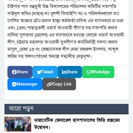
টাইগার পাস বহুমুখী উচ্চ বিদ্যালয়ের পরিচালনা কমিটির সভাপতি
সাইদুল কবির (বাহার) দঃ খুলশী ভিআই‌পি আ/এ প‌রিদর্শনকা‌লে ডাঃ
‌সে‌লিম আক্তার চৌঃ/প্রধান স্বাস্থ্য কর্মকর্তা/চ‌সিক এর বাসভব‌নে চা-চক্র
এবং ১৩নং পাহাড়তলী ওয়ার্ড আওয়ামী লীগ’র সহ-সভাপ‌তি জনাব
না‌দিরা সুলতানা (হে‌লেন) এর বাসভব‌নে মধ্যাহ্ন ভোজে ওয়ার্ড আওয়ামী
লীগ; চট্টগ্রাম মহানগর আওয়ামী যুবলীগ’র কার্য‌নির্বাহী সদস্য জনাব
মাসুদ_রেজা ১৩ নং স্বেচ্ছাসেবক লীগ নেতা নজরুল ইসলাম, আব্দুল
করিম সহ অঙ্গসংগঠ‌নের অন্যান্ন সম্মানীত নেতৃবৃন্দ।
Share
Tweet
Share
WhatsApp
Messenger
Copy Link
আরো পড়ুন
ডায়াবেটিক জেনারেল হাসপাতালের ভিত্তি প্রস্তরের
উদ্বোধন।