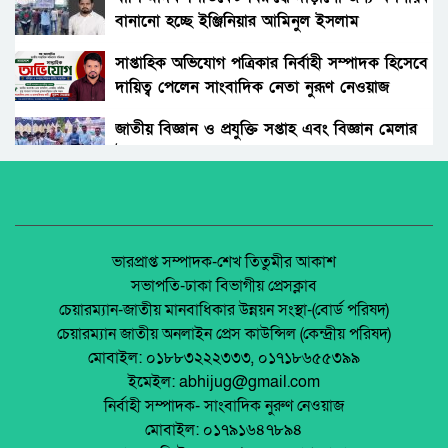
বানানো হচ্ছে ইঞ্জিনিয়ার আমিনুল ইসলাম
বিচারকের স্ত্রীকে কুপিয়ে জখম, ছেলেকে হত্যা করল
ডালিমেরকে
পরিচিত যুবক।
সাপ্তাহিক অভিযোগ পত্রিকার নির্বাহী সম্পাদক হিসেবে
দায়িত্ব পেলেন সাংবাদিক নেতা নুরূণ নেওয়াজ
আওয়ামী’লীগের অবরোধের বিরুদ্ধে কঠোর অবস্থান
ছিলো জামায়াত ইসলামীর।
জাতীয় বিজ্ঞান ও প্রযুক্তি সপ্তাহ এবং বিজ্ঞান মেলার
উদ্বোধন।
রাঙ্গুনিয়া চন্দ্রঘোনায় নিষিদ্ধ ঘোষিত ছাত্রলীগ কর্মী
রিদুয়নের ছুরির আঘাতে একজন আহত।
অধিকার না ব্যবসা? ট্রেড ইউনিয়ন নিবন্ধনের অন্ধকার
অর্থনীতি।
জাতীয় নিরাপদ সড়ক দিবসে আলোচনা সভা অনুষ্ঠিত
জেলা আইন-শৃৃঙ্খলা কমিটির মাসিক সভা অনুষ্ঠিত।
ভারপ্রাপ্ত সম্পাদক-শেখ তিতুমীর আকাশ
সভাপতি-ঢাকা বিভাগীয় প্রেসক্লাব
অনুষ্ঠিত হয়ে গেলো ইসলামি ফাউন্ডেশন কর্তৃক
চেয়ারম্যান-জাতীয় মানবাধিকার উন্নয়ন সংস্থা-(বোর্ড পরিষদ)
আয়োজিত উপজেলা পর্যায় জাতীয় শিশু-কিশোর
পলাশবাড়ীতে এমইপি গ্রুপের মতবিনিময় সভা
চেয়ারম্যান জাতীয় অনলাইন প্রেস কাউন্সিল (কেন্দ্রীয় পরিষদ)
ইসলামি সাংস্কৃতিক প্রতিযোগিতা
অনুষ্ঠিত।
মোবাইল: ০১৮৮৩২২২৩৩৩, ০১৭১৮৬৫৫৩৯৯
পলাশবাড়ী এসএম পাইলট সরকারি উচ্চ বিদ্যালয়ের
ইমেইল: abhijug@gmail.com
মার্কেট ভেঙে ব্যক্তিগত মার্কেটের রাস্তা তৈরি –
জুলাই সনদ বাস্তবায়ন নিয়ে প্রশ্ন: রংপুরে ১১ দলের
নির্বাহী সম্পাদক- সাংবাদিক নুরুণ নেওয়াজ
জনমনে ক্ষোভ
বিক্ষোভ
মোবাইল: ০১৭৯১৬৪৭৮৯৪
টঙ্গীতে তুলার গুদামে আগুন, নিয়ন্ত্রণে ৭ ইউনিট