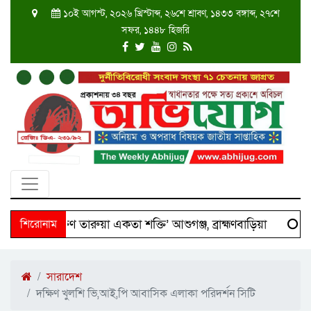
১০ই আগস্ট, ২০২৬ খ্রিস্টাব্দ, ২৬শে শ্রাবণ, ১৪৩৩ বঙ্গাব্দ, ২৭শে
সফর, ১৪৪৮ হিজরি
শে ‘দক্ষিণ তারুয়া একতা শক্তি’ আশুগঞ্জ, ব্রাহ্মণবাড়িয়া
শিরোনাম
Sci
সারাদেশ
দক্ষিণ খুলশি ভি,আই,পি আবাসিক এলাকা পরিদর্শন সিটি