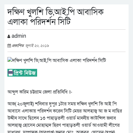
দক্ষিণ খুলশি ভি,আই,পি আবাসিক
এলাকা পরিদর্শন সিটি
admin
প্রকাশিত
জুলাই ২০, ২০১৯
আব্দুল করিম চট্টগ্রাম জেলা প্রতিনিধি ঃ-
আজ( ২০জুলাই) শনিবার দুপুর ১টার সময় দক্ষিন খুলশি ভি আই পি
আবাসে এলাকায় পরিদর্শন করেন সিটি মেয়র আলহাজ্ব আ জ ম নাছির
উদ্দীন সাথে ছিলেন ১৩ পাহাড়তলী ওয়ার্ড মাননীয় কাউন্সিল জনাব
আলহাজ্ব হোসেন মোহাম্মদ হিরণ পাহাড়তলী ওয়ার্ড আওয়ামী লী‌গের
সাধারণ_সম্পাদক (ভারপ্রাপ্ত) জনাব মোঃ_আকবর_হোসেন (স্বপন),