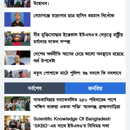
উদ্বোধন।
বোচাগঞ্জে মাদ্রাসার ছাত্র হাসিব রহমান নিখোঁজ
বীর মুক্তিযোদ্ধার ইন্তেকাল ইউএনও’র নেতৃত্বে রাষ্ট্র্রীয়
মর্যাদায় দাফন সম্পন্ন
দেশের অর্থনীতি আগের চেয়ে ভালো অবস্থানে রয়েছে:
অর্থ উপদেষ্টা
নতুন পোশাকে মাঠে পুলিশ: রঙ বদলে কি বদলাবে
আচরণ?
সর্বশেষ
জনপ্রিয়
হাকিমপুরসহ ৪ উপজেলায় বিএনপির এমপি প্রার্থী ডাঃ
জাহিদের ব্যাবস্থাপনায় ফ্রী মেডিকেল ক্যাম্প ও ঔষধ
সাতকানিয়ায় বন্যাকবলিত ২৫০ পরিবারের পাশে
বিতরণ।
‘দক্ষিণ তারুয়া একতা শক্তি’ আশুগঞ্জ, ব্রাহ্মণবাড়িয়া
বোনের জানাজায় প্যারেলে মুক্তি পেয়ে ভাইয়ের অংশ
গ্রহন।
Scientific Knowledge Of Bangladesh
‘SKBD’-এর সাথে ইউএনও’র বিনিময় সভা