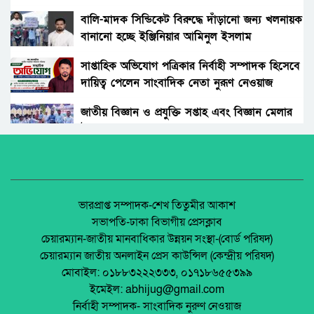
রংপুরের নতুন ডিসি এনামুল আহসান: দায়িত্বের
দোরগোড়ায় এক নতুন অধ্যায়ের সূচনা।
বালি-মাদক সিন্ডিকেট বিরুদ্ধে দাঁড়ানো জন্য খলনায়ক
বানানো হচ্ছে ইঞ্জিনিয়ার আমিনুল ইসলাম
বিচারকের স্ত্রীকে কুপিয়ে জখম, ছেলেকে হত্যা করল
ডালিমেরকে
পরিচিত যুবক।
সাপ্তাহিক অভিযোগ পত্রিকার নির্বাহী সম্পাদক হিসেবে
দায়িত্ব পেলেন সাংবাদিক নেতা নুরূণ নেওয়াজ
আওয়ামী’লীগের অবরোধের বিরুদ্ধে কঠোর অবস্থান
ছিলো জামায়াত ইসলামীর।
জাতীয় বিজ্ঞান ও প্রযুক্তি সপ্তাহ এবং বিজ্ঞান মেলার
উদ্বোধন।
রাঙ্গুনিয়া চন্দ্রঘোনায় নিষিদ্ধ ঘোষিত ছাত্রলীগ কর্মী
রিদুয়নের ছুরির আঘাতে একজন আহত।
অধিকার না ব্যবসা? ট্রেড ইউনিয়ন নিবন্ধনের অন্ধকার
অর্থনীতি।
জাতীয় নিরাপদ সড়ক দিবসে আলোচনা সভা অনুষ্ঠিত
জেলা আইন-শৃৃঙ্খলা কমিটির মাসিক সভা অনুষ্ঠিত।
ভারপ্রাপ্ত সম্পাদক-শেখ তিতুমীর আকাশ
সভাপতি-ঢাকা বিভাগীয় প্রেসক্লাব
অনুষ্ঠিত হয়ে গেলো ইসলামি ফাউন্ডেশন কর্তৃক
চেয়ারম্যান-জাতীয় মানবাধিকার উন্নয়ন সংস্থা-(বোর্ড পরিষদ)
আয়োজিত উপজেলা পর্যায় জাতীয় শিশু-কিশোর
পলাশবাড়ীতে এমইপি গ্রুপের মতবিনিময় সভা
চেয়ারম্যান জাতীয় অনলাইন প্রেস কাউন্সিল (কেন্দ্রীয় পরিষদ)
ইসলামি সাংস্কৃতিক প্রতিযোগিতা
অনুষ্ঠিত।
মোবাইল: ০১৮৮৩২২২৩৩৩, ০১৭১৮৬৫৫৩৯৯
পলাশবাড়ী এসএম পাইলট সরকারি উচ্চ বিদ্যালয়ের
ইমেইল: abhijug@gmail.com
মার্কেট ভেঙে ব্যক্তিগত মার্কেটের রাস্তা তৈরি –
জুলাই সনদ বাস্তবায়ন নিয়ে প্রশ্ন: রংপুরে ১১ দলের
নির্বাহী সম্পাদক- সাংবাদিক নুরুণ নেওয়াজ
জনমনে ক্ষোভ