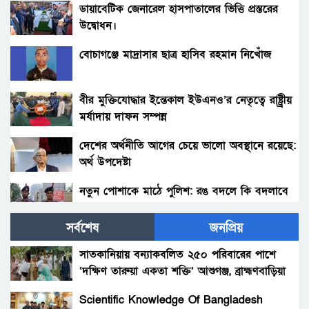
ডায়াবেটিক জেনারেল হাসপাতালের ভিত্তি প্রস্তরের
উদ্বোধন।
বোচাগঞ্জে মাদ্রাসার ছাত্র হাসিব রহমান নিখোঁজ
বীর মুক্তিযোদ্ধার ইন্তেকাল ইউএনও’র নেতৃত্বে রাষ্ট্র্রীয়
মর্যাদায় দাফন সম্পন্ন
দেশের অর্থনীতি আগের চেয়ে ভালো অবস্থানে রয়েছে:
অর্থ উপদেষ্টা
নতুন পোশাকে মাঠে পুলিশ: রঙ বদলে কি বদলাবে
আচরণ?
সর্বশেষ
জনপ্রিয়
হাকিমপুরসহ ৪ উপজেলায় বিএনপির এমপি প্রার্থী ডাঃ
জাহিদের ব্যাবস্থাপনায় ফ্রী মেডিকেল ক্যাম্প ও ঔষধ
সাতকানিয়ায় বন্যাকবলিত ২৫০ পরিবারের পাশে
বিতরণ।
‘দক্ষিণ তারুয়া একতা শক্তি’ আশুগঞ্জ, ব্রাহ্মণবাড়িয়া
বোনের জানাজায় প্যারেলে মুক্তি পেয়ে ভাইয়ের অংশ
গ্রহন।
Scientific Knowledge Of Bangladesh