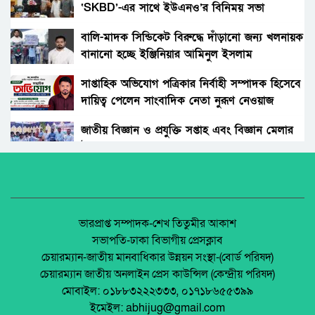
‘SKBD’-এর সাথে ইউএনও’র বিনিময় সভা
রংপুরের নতুন ডিসি এনামুল আহসান: দায়িত্বের
দোরগোড়ায় এক নতুন অধ্যায়ের সূচনা।
বালি-মাদক সিন্ডিকেট বিরুদ্ধে দাঁড়ানো জন্য খলনায়ক
বানানো হচ্ছে ইঞ্জিনিয়ার আমিনুল ইসলাম
বিচারকের স্ত্রীকে কুপিয়ে জখম, ছেলেকে হত্যা করল
ডালিমেরকে
পরিচিত যুবক।
সাপ্তাহিক অভিযোগ পত্রিকার নির্বাহী সম্পাদক হিসেবে
দায়িত্ব পেলেন সাংবাদিক নেতা নুরূণ নেওয়াজ
আওয়ামী’লীগের অবরোধের বিরুদ্ধে কঠোর অবস্থান
ছিলো জামায়াত ইসলামীর।
জাতীয় বিজ্ঞান ও প্রযুক্তি সপ্তাহ এবং বিজ্ঞান মেলার
উদ্বোধন।
রাঙ্গুনিয়া চন্দ্রঘোনায় নিষিদ্ধ ঘোষিত ছাত্রলীগ কর্মী
রিদুয়নের ছুরির আঘাতে একজন আহত।
অধিকার না ব্যবসা? ট্রেড ইউনিয়ন নিবন্ধনের অন্ধকার
অর্থনীতি।
জাতীয় নিরাপদ সড়ক দিবসে আলোচনা সভা অনুষ্ঠিত
জেলা আইন-শৃৃঙ্খলা কমিটির মাসিক সভা অনুষ্ঠিত।
ভারপ্রাপ্ত সম্পাদক-শেখ তিতুমীর আকাশ
সভাপতি-ঢাকা বিভাগীয় প্রেসক্লাব
অনুষ্ঠিত হয়ে গেলো ইসলামি ফাউন্ডেশন কর্তৃক
চেয়ারম্যান-জাতীয় মানবাধিকার উন্নয়ন সংস্থা-(বোর্ড পরিষদ)
আয়োজিত উপজেলা পর্যায় জাতীয় শিশু-কিশোর
পলাশবাড়ীতে এমইপি গ্রুপের মতবিনিময় সভা
চেয়ারম্যান জাতীয় অনলাইন প্রেস কাউন্সিল (কেন্দ্রীয় পরিষদ)
ইসলামি সাংস্কৃতিক প্রতিযোগিতা
অনুষ্ঠিত।
মোবাইল: ০১৮৮৩২২২৩৩৩, ০১৭১৮৬৫৫৩৯৯
পলাশবাড়ী এসএম পাইলট সরকারি উচ্চ বিদ্যালয়ের
ইমেইল: abhijug@gmail.com
মার্কেট ভেঙে ব্যক্তিগত মার্কেটের রাস্তা তৈরি –