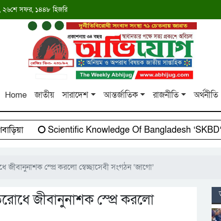
াব্দ, ২৬শে সফর, ১৪৪৮ হিজরি
Home
জাতীয়
সারাদেশ
আন্তর্জাতিক
রাজনীতি
অর্থনীতি
়িয়া
Scientific Knowledge Of Bangladesh ‘SKBD’-এর
 জীবানুনাশক স্প্রে করলো স্বেচ্ছাসেবী সংগঠন ‘জাগো’
িরোধে জীবানুনাশক স্প্রে করলো