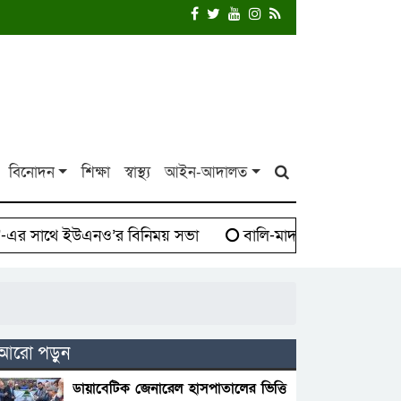
বিনোদন
শিক্ষা
স্বাস্থ্য
আইন-আদালত
 সাথে ইউএনও’র বিনিময় সভা
বালি-মাদক সিন্ডিকেট বিরুদ্ধে
আরো পড়ুন
ডায়াবেটিক জেনারেল হাসপাতালের ভিত্তি