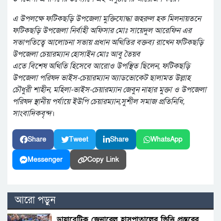
এ উপলক্ষে ফটিকছড়ি উপজেলা মুক্তিযোদ্ধা জহরুল হক মিলনায়তনে
ফটিকছড়ি উপজেলা নির্বাহী অফিসার মোঃ সায়েদুল আরেফিন এর
সভাপতিত্বে আলোচনা সভায় প্রধান অথিতির বক্তব্য রাখেন ফটিকছড়ি
উপজেলা চেয়ারম্যান হোসাইন মোঃ আবু তৈয়ব
এতে বিশেষ অথিতি হিসেবে আরোও উপস্থিত ছিলেন, ফটিকছড়ি
উপজেলা পরিষদ ভাইস-চেয়ারম্যান অ্যাডভোকেট ছালামত উল্লাহ
চৌধুরী শাহীন, মহিলা-ভাইস-চেয়ারম্যান জেবুন নাহার মুক্তা ও উপজেলা
পরিষদ স্থানীয় পর্যায়ে ইউপি চেয়ারম্যান,সুশীল সমাজ প্রতিনিধি,
সাংবাদিকবৃন্দ
।
Share
Tweet
Share
WhatsApp
Messenger
Copy Link
আরো পড়ুন
ডায়াবেটিক জেনারেল হাসপাতালের ভিত্তি প্রস্তরের