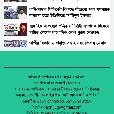
রংপুরের নতুন ডিসি এনামুল আহসান: দায়িত্বের
দোরগোড়ায় এক নতুন অধ্যায়ের সূচনা।
বালি-মাদক সিন্ডিকেট বিরুদ্ধে দাঁড়ানো জন্য খলনায়ক
বানানো হচ্ছে ইঞ্জিনিয়ার আমিনুল ইসলাম
বিচারকের স্ত্রীকে কুপিয়ে জখম, ছেলেকে হত্যা করল
ডালিমেরকে
পরিচিত যুবক।
সাপ্তাহিক অভিযোগ পত্রিকার নির্বাহী সম্পাদক হিসেবে
দায়িত্ব পেলেন সাংবাদিক নেতা নুরূণ নেওয়াজ
আওয়ামী’লীগের অবরোধের বিরুদ্ধে কঠোর অবস্থান
ছিলো জামায়াত ইসলামীর।
জাতীয় বিজ্ঞান ও প্রযুক্তি সপ্তাহ এবং বিজ্ঞান মেলার
উদ্বোধন।
রাঙ্গুনিয়া চন্দ্রঘোনায় নিষিদ্ধ ঘোষিত ছাত্রলীগ কর্মী
রিদুয়নের ছুরির আঘাতে একজন আহত।
অধিকার না ব্যবসা? ট্রেড ইউনিয়ন নিবন্ধনের অন্ধকার
অর্থনীতি।
জাতীয় নিরাপদ সড়ক দিবসে আলোচনা সভা অনুষ্ঠিত
জেলা আইন-শৃৃঙ্খলা কমিটির মাসিক সভা অনুষ্ঠিত।
ভারপ্রাপ্ত সম্পাদক-শেখ তিতুমীর আকাশ
সভাপতি-ঢাকা বিভাগীয় প্রেসক্লাব
অনুষ্ঠিত হয়ে গেলো ইসলামি ফাউন্ডেশন কর্তৃক
চেয়ারম্যান-জাতীয় মানবাধিকার উন্নয়ন সংস্থা-(বোর্ড পরিষদ)
আয়োজিত উপজেলা পর্যায় জাতীয় শিশু-কিশোর
পলাশবাড়ীতে এমইপি গ্রুপের মতবিনিময় সভা
চেয়ারম্যান জাতীয় অনলাইন প্রেস কাউন্সিল (কেন্দ্রীয় পরিষদ)
ইসলামি সাংস্কৃতিক প্রতিযোগিতা
অনুষ্ঠিত।
মোবাইল: ০১৮৮৩২২২৩৩৩, ০১৭১৮৬৫৫৩৯৯
পলাশবাড়ী এসএম পাইলট সরকারি উচ্চ বিদ্যালয়ের
ইমেইল: abhijug@gmail.com
মার্কেট ভেঙে ব্যক্তিগত মার্কেটের রাস্তা তৈরি –
জুলাই সনদ বাস্তবায়ন নিয়ে প্রশ্ন: রংপুরে ১১ দলের
নির্বাহী সম্পাদক- সাংবাদিক নুরুণ নেওয়াজ