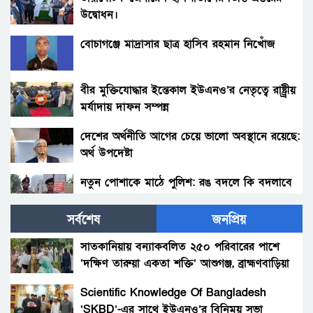
উদ্বোধন।
বোচাগঞ্জে মাদ্রাসার ছাত্র হাসিব রহমান নিখোঁজ
বীর মুক্তিযোদ্ধার ইন্তেকাল ইউএনও’র নেতৃত্বে রাষ্ট্র্রীয়
মর্যাদায় দাফন সম্পন্ন
দেশের অর্থনীতি আগের চেয়ে ভালো অবস্থানে রয়েছে:
অর্থ উপদেষ্টা
নতুন পোশাকে মাঠে পুলিশ: রঙ বদলে কি বদলাবে
আচরণ?
সর্বশেষ
জনপ্রিয়
হাকিমপুরসহ ৪ উপজেলায় বিএনপির এমপি প্রার্থী ডাঃ
জাহিদের ব্যাবস্থাপনায় ফ্রী মেডিকেল ক্যাম্প ও ঔষধ
সাতকানিয়ায় বন্যাকবলিত ২৫০ পরিবারের পাশে
বিতরণ।
‘দক্ষিণ তারুয়া একতা শক্তি’ আশুগঞ্জ, ব্রাহ্মণবাড়িয়া
বোনের জানাজায় প্যারেলে মুক্তি পেয়ে ভাইয়ের অংশ
গ্রহন।
Scientific Knowledge Of Bangladesh
‘SKBD’-এর সাথে ইউএনও’র বিনিময় সভা