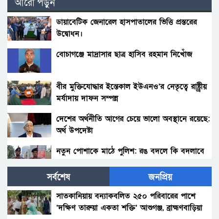
আরো পড়ুন
ডায়াবেটিক জেনারেল হাসপাতালের ভিত্তি প্রস্তরের
উদ্বোধন।
বোচাগঞ্জে মাদ্রাসার ছাত্র হাসিব রহমান নিখোঁজ
বীর মুক্তিযোদ্ধার ইন্তেকাল ইউএনও’র নেতৃত্বে রাষ্ট্র্রীয়
মর্যাদায় দাফন সম্পন্ন
দেশের অর্থনীতি আগের চেয়ে ভালো অবস্থানে রয়েছে:
অর্থ উপদেষ্টা
নতুন পোশাকে মাঠে পুলিশ: রঙ বদলে কি বদলাবে
আচরণ?
সর্বশেষ
জনপ্রিয়
হাকিমপুরসহ ৪ উপজেলায় বিএনপির এমপি প্রার্থী ডাঃ
জাহিদের ব্যাবস্থাপনায় ফ্রী মেডিকেল ক্যাম্প ও ঔষধ
সাতকানিয়ায় বন্যাকবলিত ২৫০ পরিবারের পাশে
বিতরণ।
‘দক্ষিণ তারুয়া একতা শক্তি’ আশুগঞ্জ, ব্রাহ্মণবাড়িয়া
বোনের জানাজায় প্যারেলে মুক্তি পেয়ে ভাইয়ের অংশ