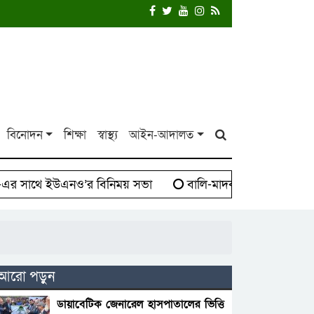
বিনোদন
শিক্ষা
স্বাস্থ্য
আইন-আদালত
 সাথে ইউএনও’র বিনিময় সভা
বালি-মাদক সিন্ডিকেট বিরুদ্ধে
আরো পড়ুন
ডায়াবেটিক জেনারেল হাসপাতালের ভিত্তি