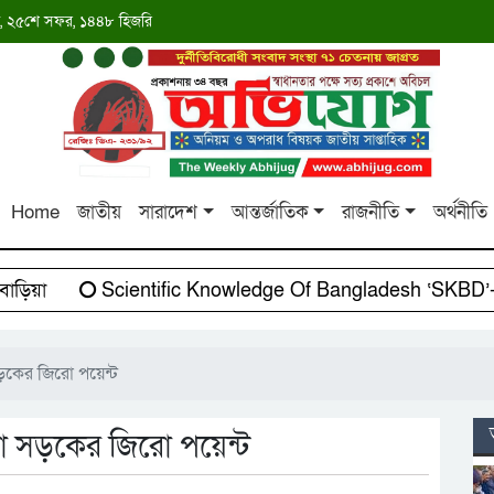
াব্দ, ২৫শে সফর, ১৪৪৮ হিজরি
Home
জাতীয়
সারাদেশ
আন্তর্জাতিক
রাজনীতি
অর্থনীতি
়িয়া
Scientific Knowledge Of Bangladesh ‘SKBD’-এর
সড়কের জিরো পয়েন্ট
শা সড়কের জিরো পয়েন্ট