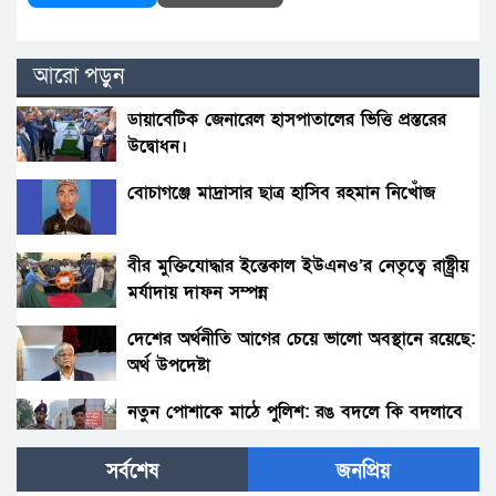
আরো পড়ুন
ডায়াবেটিক জেনারেল হাসপাতালের ভিত্তি প্রস্তরের
উদ্বোধন।
বোচাগঞ্জে মাদ্রাসার ছাত্র হাসিব রহমান নিখোঁজ
বীর মুক্তিযোদ্ধার ইন্তেকাল ইউএনও’র নেতৃত্বে রাষ্ট্র্রীয়
মর্যাদায় দাফন সম্পন্ন
দেশের অর্থনীতি আগের চেয়ে ভালো অবস্থানে রয়েছে:
অর্থ উপদেষ্টা
নতুন পোশাকে মাঠে পুলিশ: রঙ বদলে কি বদলাবে
আচরণ?
সর্বশেষ
জনপ্রিয়
হাকিমপুরসহ ৪ উপজেলায় বিএনপির এমপি প্রার্থী ডাঃ