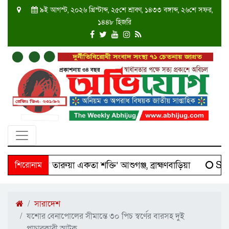
৯ই আগস্ট, ২০২৬ খ্রিস্টাব্দ, ২৫শে শ্রাবণ, ১৪৩৩ বঙ্গাব্দ, ২৬শে সফর,
১৪৪৮ হিজরি
 ‘দক্ষিণ তারুয়া একতা শক্তি’ আশুগঞ্জ, ব্রাহ্মণবাড়িয়া
শিরোনাম
Scie
সারাদেশ
যশোর বেনাপোলের সীমান্তে ৩০ পিচ স্বর্ণের বারসহ দুই
পাচারকারী আটক