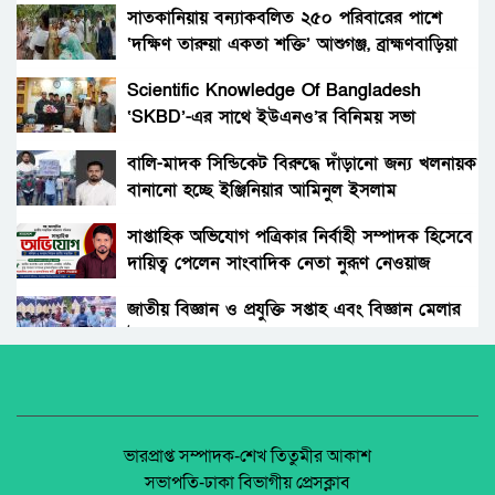
জাহিদের ব্যাবস্থাপনায় ফ্রী মেডিকেল ক্যাম্প ও ঔষধ
সাতকানিয়ায় বন্যাকবলিত ২৫০ পরিবারের পাশে
বিতরণ।
‘দক্ষিণ তারুয়া একতা শক্তি’ আশুগঞ্জ, ব্রাহ্মণবাড়িয়া
বোনের জানাজায় প্যারেলে মুক্তি পেয়ে ভাইয়ের অংশ
গ্রহন।
Scientific Knowledge Of Bangladesh
‘SKBD’-এর সাথে ইউএনও’র বিনিময় সভা
রংপুরের নতুন ডিসি এনামুল আহসান: দায়িত্বের
দোরগোড়ায় এক নতুন অধ্যায়ের সূচনা।
বালি-মাদক সিন্ডিকেট বিরুদ্ধে দাঁড়ানো জন্য খলনায়ক
বানানো হচ্ছে ইঞ্জিনিয়ার আমিনুল ইসলাম
বিচারকের স্ত্রীকে কুপিয়ে জখম, ছেলেকে হত্যা করল
ডালিমেরকে
পরিচিত যুবক।
সাপ্তাহিক অভিযোগ পত্রিকার নির্বাহী সম্পাদক হিসেবে
দায়িত্ব পেলেন সাংবাদিক নেতা নুরূণ নেওয়াজ
আওয়ামী’লীগের অবরোধের বিরুদ্ধে কঠোর অবস্থান
ছিলো জামায়াত ইসলামীর।
জাতীয় বিজ্ঞান ও প্রযুক্তি সপ্তাহ এবং বিজ্ঞান মেলার
উদ্বোধন।
রাঙ্গুনিয়া চন্দ্রঘোনায় নিষিদ্ধ ঘোষিত ছাত্রলীগ কর্মী
রিদুয়নের ছুরির আঘাতে একজন আহত।
অধিকার না ব্যবসা? ট্রেড ইউনিয়ন নিবন্ধনের অন্ধকার
অর্থনীতি।
জাতীয় নিরাপদ সড়ক দিবসে আলোচনা সভা অনুষ্ঠিত
জেলা আইন-শৃৃঙ্খলা কমিটির মাসিক সভা অনুষ্ঠিত।
ভারপ্রাপ্ত সম্পাদক-শেখ তিতুমীর আকাশ
সভাপতি-ঢাকা বিভাগীয় প্রেসক্লাব