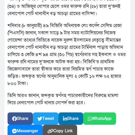
(৩৪) ও আজিজুর ধোপার ছেলে ওমর ফারুক রনি (২৮) তারা দু’জনই
বেনাপোল পোর্ট থানাধীন বড় আচড়া গ্রামের বাসিন্দা।
শনিবার (৮ জানুয়ারী) ৪৯ বিজিবি অধিনায়ক লেঃ কর্ণেল সেলিম রেজা
(পিএসসি) জানান, সকাল সাড়ে ৯ টার সময় ব্যাটালিয়নের নিজেস্ব
গোয়েন্দা তথ্যের ভিত্তিতে নায়েক নুরুল ইসলামের নেতৃত্বে সীমান্তের
বেনাপোল পোর্ট থানাধীন বড় আচড়া গ্রামের টার্মিনাল পাড়ায় অভিযান
চালিয়ে ৩ কেজি ৪শ ৯৪ গ্রাম (৩০ পিচ) স্বর্ণেরবার সহ ইকবাল ও ওমর
ফারুক রনি নামের দু’জনকে আটক করা হয়। বিজিবি’র প্রাথমিক
জিজ্ঞেসাবাদে তারা স্বীকার করে তারা নিয়মিত স্বর্ণ পাচার কাজে
জড়িত। জব্দকৃত স্বর্ণের আনুমানিক মূল্য ২ কোটি ১৬ লক্ষ ৬২ হাজার
৮০০ টাকা।
তিনি আরও জানান, জব্দকৃত স্বর্ণসহ পাচারকারীদের বিরুদ্ধে মামলা
দিয়ে বেনাপোল পোর্ট থানায় সোপর্দ করা হবে।
Share
Tweet
Share
WhatsApp
Messenger
Copy Link