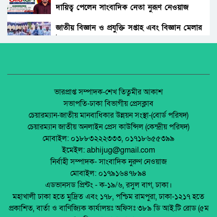
দায়িত্ব পেলেন সাংবাদিক নেতা নুরূণ নেওয়াজ
আওয়ামী’লীগের অবরোধের বিরুদ্ধে কঠোর অবস্থান
ছিলো জামায়াত ইসলামীর।
জাতীয় বিজ্ঞান ও প্রযুক্তি সপ্তাহ এবং বিজ্ঞান মেলার
উদ্বোধন।
রাঙ্গুনিয়া চন্দ্রঘোনায় নিষিদ্ধ ঘোষিত ছাত্রলীগ কর্মী
রিদুয়নের ছুরির আঘাতে একজন আহত।
অধিকার না ব্যবসা? ট্রেড ইউনিয়ন নিবন্ধনের অন্ধকার
অর্থনীতি।
জাতীয় নিরাপদ সড়ক দিবসে আলোচনা সভা অনুষ্ঠিত
জেলা আইন-শৃৃঙ্খলা কমিটির মাসিক সভা অনুষ্ঠিত।
ভারপ্রাপ্ত সম্পাদক-শেখ তিতুমীর আকাশ
সভাপতি-ঢাকা বিভাগীয় প্রেসক্লাব
অনুষ্ঠিত হয়ে গেলো ইসলামি ফাউন্ডেশন কর্তৃক
চেয়ারম্যান-জাতীয় মানবাধিকার উন্নয়ন সংস্থা-(বোর্ড পরিষদ)
আয়োজিত উপজেলা পর্যায় জাতীয় শিশু-কিশোর
পলাশবাড়ীতে এমইপি গ্রুপের মতবিনিময় সভা
চেয়ারম্যান জাতীয় অনলাইন প্রেস কাউন্সিল (কেন্দ্রীয় পরিষদ)
ইসলামি সাংস্কৃতিক প্রতিযোগিতা
অনুষ্ঠিত।
মোবাইল: ০১৮৮৩২২২৩৩৩, ০১৭১৮৬৫৫৩৯৯
পলাশবাড়ী এসএম পাইলট সরকারি উচ্চ বিদ্যালয়ের
ইমেইল: abhijug@gmail.com
মার্কেট ভেঙে ব্যক্তিগত মার্কেটের রাস্তা তৈরি –
জুলাই সনদ বাস্তবায়ন নিয়ে প্রশ্ন: রংপুরে ১১ দলের
নির্বাহী সম্পাদক- সাংবাদিক নুরুণ নেওয়াজ
জনমনে ক্ষোভ
বিক্ষোভ
মোবাইল: ০১৭৯১৬৪৭৮৯৪
টঙ্গীতে তুলার গুদামে আগুন, নিয়ন্ত্রণে ৭ ইউনিট
এডভানসড প্রিন্টং - ক-১৯/৬, রসুল বাগ, ঢাকা।
মালয়েশিয়ায় ইমিগ্রেশনের অভিযানে বাংলাদেশিসহ
মহাখালী ঢাকা হতে মুদ্রিত এবং ১৭৮, পশ্চিম রামপুরা, ঢাকা-১২১৭ হতে
২৪ অবৈধ অভিবাসী আটক
প্রকাশিত, বার্তা ও বাণিজ্যিক কার্যালয়ঃ অফিসঃ ৩৮৯ ডি আই.টি রোড (৫ম