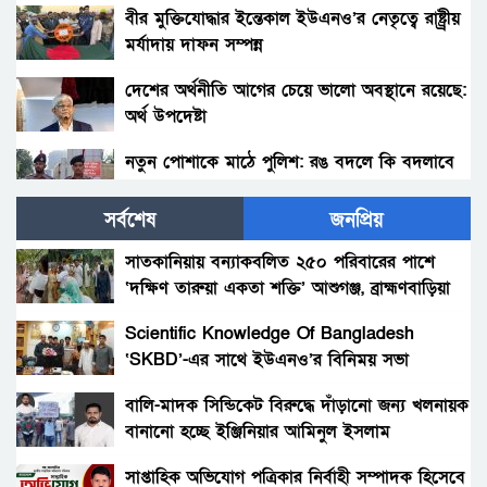
বীর মুক্তিযোদ্ধার ইন্তেকাল ইউএনও’র নেতৃত্বে রাষ্ট্র্রীয়
মর্যাদায় দাফন সম্পন্ন
দেশের অর্থনীতি আগের চেয়ে ভালো অবস্থানে রয়েছে:
অর্থ উপদেষ্টা
নতুন পোশাকে মাঠে পুলিশ: রঙ বদলে কি বদলাবে
আচরণ?
সর্বশেষ
জনপ্রিয়
হাকিমপুরসহ ৪ উপজেলায় বিএনপির এমপি প্রার্থী ডাঃ
জাহিদের ব্যাবস্থাপনায় ফ্রী মেডিকেল ক্যাম্প ও ঔষধ
সাতকানিয়ায় বন্যাকবলিত ২৫০ পরিবারের পাশে
বিতরণ।
‘দক্ষিণ তারুয়া একতা শক্তি’ আশুগঞ্জ, ব্রাহ্মণবাড়িয়া
বোনের জানাজায় প্যারেলে মুক্তি পেয়ে ভাইয়ের অংশ
গ্রহন।
Scientific Knowledge Of Bangladesh
‘SKBD’-এর সাথে ইউএনও’র বিনিময় সভা
রংপুরের নতুন ডিসি এনামুল আহসান: দায়িত্বের
দোরগোড়ায় এক নতুন অধ্যায়ের সূচনা।
বালি-মাদক সিন্ডিকেট বিরুদ্ধে দাঁড়ানো জন্য খলনায়ক
বানানো হচ্ছে ইঞ্জিনিয়ার আমিনুল ইসলাম
বিচারকের স্ত্রীকে কুপিয়ে জখম, ছেলেকে হত্যা করল
ডালিমেরকে
পরিচিত যুবক।
সাপ্তাহিক অভিযোগ পত্রিকার নির্বাহী সম্পাদক হিসেবে