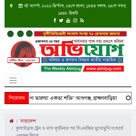
৭ই আগস্ট, ২০২৬ খ্রিস্টাব্দ, ২৩শে শ্রাবণ, ১৪৩৩ বঙ্গাব্দ, ২৪শে সফর,
১৪৪৮ হিজরি
শে ‘দক্ষিণ তারুয়া একতা শক্তি’ আশুগঞ্জ, ব্রাহ্মণবাড়িয়া
শিরোনাম
Sci
সারাদেশ
কুলাউড়ায় ট্রেন ও বাস দুর্ঘটনার পর সিএনজির মুখোমুখি সংঘর্ষে
একজন নিহত