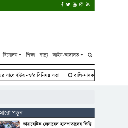
বিনোদন
শিক্ষা
স্বাস্থ্য
আইন-আদালত
সাথে ইউএনও’র বিনিময় সভা
বালি-মাদক সিন্ডিকেট বিরুদ্ধে 
আরো পড়ুন
ডায়াবেটিক জেনারেল হাসপাতালের ভিত্তি