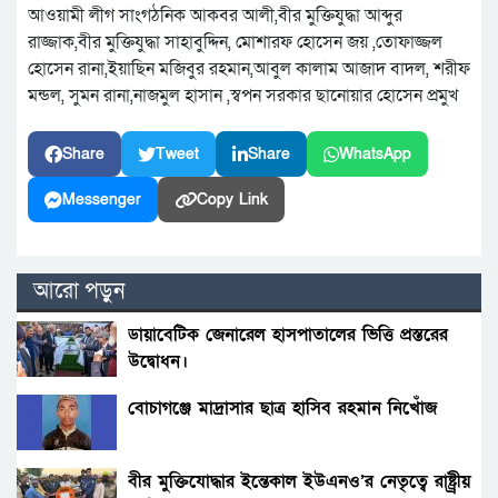
আওয়ামী লীগ সাংগঠনিক আকবর আলী,বীর মুক্তিযুদ্ধা আব্দুর
রাজ্জাক,বীর মুক্তিযুদ্ধা সাহাবুদ্দিন, মোশারফ হোসেন জয় ,তোফাজ্জল
হোসেন রানা,ইয়াছিন মজিবুর রহমান,আবুল কালাম আজাদ বাদল, শরীফ
মন্ডল, সুমন রানা,নাজমুল হাসান ,স্বপন সরকার ছানোয়ার হোসেন প্রমুখ
Share
Tweet
Share
WhatsApp
Messenger
Copy Link
আরো পড়ুন
ডায়াবেটিক জেনারেল হাসপাতালের ভিত্তি প্রস্তরের
উদ্বোধন।
বোচাগঞ্জে মাদ্রাসার ছাত্র হাসিব রহমান নিখোঁজ
বীর মুক্তিযোদ্ধার ইন্তেকাল ইউএনও’র নেতৃত্বে রাষ্ট্র্রীয়