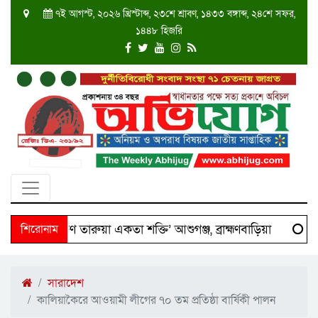
৭ই আগস্ট, ২০২৬ খ্রিস্টাব্দ, ২৩শে শ্রাবণ, ১৪৩৩ বঙ্গাব্দ, ২৪শে সফর,
১৪৪৮ হিজরি
শে ‘দক্ষিণ তারুয়া একতা শক্তি’ আশুগঞ্জ, ব্রাহ্মণবাড়িয়া
শিরোনাম
Sci
সারাদেশ
কালিয়াকৈরে আওয়ামী লীগের ৭০ তম প্রতিষ্ঠা বার্ষিকী পালন