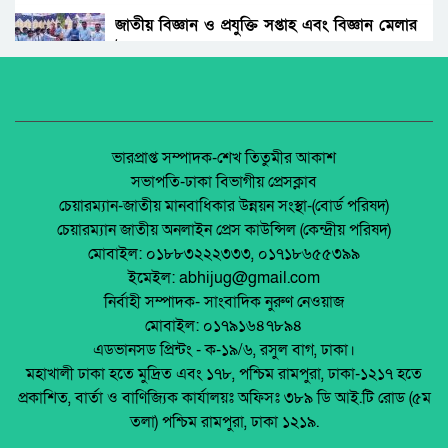
ছিলো জামায়াত ইসলামীর।
জাতীয় বিজ্ঞান ও প্রযুক্তি সপ্তাহ এবং বিজ্ঞান মেলার
উদ্বোধন।
রাঙ্গুনিয়া চন্দ্রঘোনায় নিষিদ্ধ ঘোষিত ছাত্রলীগ কর্মী
রিদুয়নের ছুরির আঘাতে একজন আহত।
অধিকার না ব্যবসা? ট্রেড ইউনিয়ন নিবন্ধনের অন্ধকার
অর্থনীতি।
জাতীয় নিরাপদ সড়ক দিবসে আলোচনা সভা অনুষ্ঠিত
জেলা আইন-শৃৃঙ্খলা কমিটির মাসিক সভা অনুষ্ঠিত।
ভারপ্রাপ্ত সম্পাদক-শেখ তিতুমীর আকাশ
সভাপতি-ঢাকা বিভাগীয় প্রেসক্লাব
অনুষ্ঠিত হয়ে গেলো ইসলামি ফাউন্ডেশন কর্তৃক
চেয়ারম্যান-জাতীয় মানবাধিকার উন্নয়ন সংস্থা-(বোর্ড পরিষদ)
আয়োজিত উপজেলা পর্যায় জাতীয় শিশু-কিশোর
পলাশবাড়ীতে এমইপি গ্রুপের মতবিনিময় সভা
চেয়ারম্যান জাতীয় অনলাইন প্রেস কাউন্সিল (কেন্দ্রীয় পরিষদ)
ইসলামি সাংস্কৃতিক প্রতিযোগিতা
অনুষ্ঠিত।
মোবাইল: ০১৮৮৩২২২৩৩৩, ০১৭১৮৬৫৫৩৯৯
পলাশবাড়ী এসএম পাইলট সরকারি উচ্চ বিদ্যালয়ের
ইমেইল: abhijug@gmail.com
মার্কেট ভেঙে ব্যক্তিগত মার্কেটের রাস্তা তৈরি –
জুলাই সনদ বাস্তবায়ন নিয়ে প্রশ্ন: রংপুরে ১১ দলের
নির্বাহী সম্পাদক- সাংবাদিক নুরুণ নেওয়াজ
জনমনে ক্ষোভ
বিক্ষোভ
মোবাইল: ০১৭৯১৬৪৭৮৯৪
টঙ্গীতে তুলার গুদামে আগুন, নিয়ন্ত্রণে ৭ ইউনিট
এডভানসড প্রিন্টং - ক-১৯/৬, রসুল বাগ, ঢাকা।
মালয়েশিয়ায় ইমিগ্রেশনের অভিযানে বাংলাদেশিসহ
মহাখালী ঢাকা হতে মুদ্রিত এবং ১৭৮, পশ্চিম রামপুরা, ঢাকা-১২১৭ হতে
২৪ অবৈধ অভিবাসী আটক
প্রকাশিত, বার্তা ও বাণিজ্যিক কার্যালয়ঃ অফিসঃ ৩৮৯ ডি আই.টি রোড (৫ম
থাইল্যান্ডে রিসোর্ট থেকে ২১ বাংলাদেশি উদ্ধার
তলা) পশ্চিম রামপুরা, ঢাকা ১২১৯.