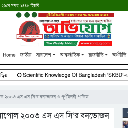
াব্দ, ২৬শে সফর, ১৪৪৮ হিজরি
Home
জাতীয়
সারাদেশ
আন্তর্জাতিক
রাজনীতি
অর্থনীতি
়া
Scientific Knowledge Of Bangladesh ‘SKBD’-এর সা
াপোল ২০০৩ এস এস সি’র বনভোজন ও পূর্ণমিলনী পালিত
 বেনাপোল ২০০৩ এস এস সি’র বনভোজন