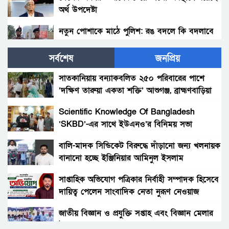
অর্থ উপদেষ্টা
নতুন পোশাকে মাঠে পুলিশ: রঙ বদলে কি বদলাবে
আচরণ?
সর্বশেষ
জনপ্রিয়
হাকিমপুরসহ ৪ উপজেলায় বিএনপির এমপি প্রার্থী ডাঃ
জাহিদের ব্যাবস্থাপনায় ফ্রী মেডিকেল ক্যাম্প ও ঔষধ
সাতকানিয়ায় বন্যাকবলিত ২৫০ পরিবারের পাশে
বিতরণ।
‘দক্ষিণ তারুয়া একতা শক্তি’ আশুগঞ্জ, ব্রাহ্মণবাড়িয়া
বোনের জানাজায় প্যারেলে মুক্তি পেয়ে ভাইয়ের অংশ
গ্রহন।
Scientific Knowledge Of Bangladesh
‘SKBD’-এর সাথে ইউএনও’র বিনিময় সভা
রংপুরের নতুন ডিসি এনামুল আহসান: দায়িত্বের
দোরগোড়ায় এক নতুন অধ্যায়ের সূচনা।
বালি-মাদক সিন্ডিকেট বিরুদ্ধে দাঁড়ানো জন্য খলনায়ক
বানানো হচ্ছে ইঞ্জিনিয়ার আমিনুল ইসলাম
বিচারকের স্ত্রীকে কুপিয়ে জখম, ছেলেকে হত্যা করল
ডালিমেরকে
পরিচিত যুবক।
সাপ্তাহিক অভিযোগ পত্রিকার নির্বাহী সম্পাদক হিসেবে
দায়িত্ব পেলেন সাংবাদিক নেতা নুরূণ নেওয়াজ
আওয়ামী’লীগের অবরোধের বিরুদ্ধে কঠোর অবস্থান
ছিলো জামায়াত ইসলামীর।
জাতীয় বিজ্ঞান ও প্রযুক্তি সপ্তাহ এবং বিজ্ঞান মেলার
উদ্বোধন।