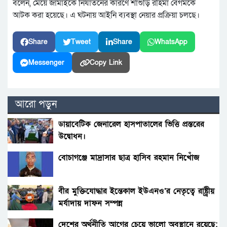
বলেন, মেয়ে জামাইকে নির্যাতনের কারণে শাশুড়ি রহিমা বেগমকে
আটক করা হয়েছে। এ ঘটনায় আইনি ব্যবস্থা নেয়ার প্রক্রিয়া চলছে।
Share
Tweet
Share
WhatsApp
Messenger
Copy Link
আরো পড়ুন
ডায়াবেটিক জেনারেল হাসপাতালের ভিত্তি প্রস্তরের
উদ্বোধন।
বোচাগঞ্জে মাদ্রাসার ছাত্র হাসিব রহমান নিখোঁজ
বীর মুক্তিযোদ্ধার ইন্তেকাল ইউএনও’র নেতৃত্বে রাষ্ট্র্রীয়
মর্যাদায় দাফন সম্পন্ন
দেশের অর্থনীতি আগের চেয়ে ভালো অবস্থানে রয়েছে: