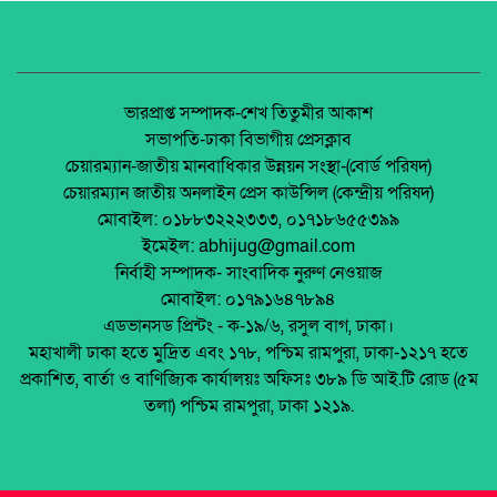
রাঙ্গুনিয়া চন্দ্রঘোনায় নিষিদ্ধ ঘোষিত ছাত্রলীগ কর্মী
রিদুয়নের ছুরির আঘাতে একজন আহত।
অধিকার না ব্যবসা? ট্রেড ইউনিয়ন নিবন্ধনের অন্ধকার
অর্থনীতি।
জাতীয় নিরাপদ সড়ক দিবসে আলোচনা সভা অনুষ্ঠিত
জেলা আইন-শৃৃঙ্খলা কমিটির মাসিক সভা অনুষ্ঠিত।
ভারপ্রাপ্ত সম্পাদক-শেখ তিতুমীর আকাশ
সভাপতি-ঢাকা বিভাগীয় প্রেসক্লাব
অনুষ্ঠিত হয়ে গেলো ইসলামি ফাউন্ডেশন কর্তৃক
চেয়ারম্যান-জাতীয় মানবাধিকার উন্নয়ন সংস্থা-(বোর্ড পরিষদ)
আয়োজিত উপজেলা পর্যায় জাতীয় শিশু-কিশোর
পলাশবাড়ীতে এমইপি গ্রুপের মতবিনিময় সভা
চেয়ারম্যান জাতীয় অনলাইন প্রেস কাউন্সিল (কেন্দ্রীয় পরিষদ)
ইসলামি সাংস্কৃতিক প্রতিযোগিতা
অনুষ্ঠিত।
মোবাইল: ০১৮৮৩২২২৩৩৩, ০১৭১৮৬৫৫৩৯৯
পলাশবাড়ী এসএম পাইলট সরকারি উচ্চ বিদ্যালয়ের
ইমেইল: abhijug@gmail.com
মার্কেট ভেঙে ব্যক্তিগত মার্কেটের রাস্তা তৈরি –
জুলাই সনদ বাস্তবায়ন নিয়ে প্রশ্ন: রংপুরে ১১ দলের
নির্বাহী সম্পাদক- সাংবাদিক নুরুণ নেওয়াজ
জনমনে ক্ষোভ
বিক্ষোভ
মোবাইল: ০১৭৯১৬৪৭৮৯৪
টঙ্গীতে তুলার গুদামে আগুন, নিয়ন্ত্রণে ৭ ইউনিট
এডভানসড প্রিন্টং - ক-১৯/৬, রসুল বাগ, ঢাকা।
মালয়েশিয়ায় ইমিগ্রেশনের অভিযানে বাংলাদেশিসহ
মহাখালী ঢাকা হতে মুদ্রিত এবং ১৭৮, পশ্চিম রামপুরা, ঢাকা-১২১৭ হতে
২৪ অবৈধ অভিবাসী আটক
প্রকাশিত, বার্তা ও বাণিজ্যিক কার্যালয়ঃ অফিসঃ ৩৮৯ ডি আই.টি রোড (৫ম
থাইল্যান্ডে রিসোর্ট থেকে ২১ বাংলাদেশি উদ্ধার
তলা) পশ্চিম রামপুরা, ঢাকা ১২১৯.
মুক্তিযোদ্ধা ডা. জাফরুল্লাহ চৌধুরীর তৃতীয়