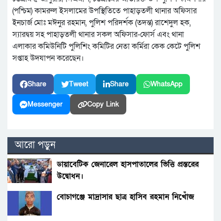
(পশ্চিম) কামরুল ইসলামের উপস্থিতিতে পাহাড়তলী থানার অফিসার
ইনচার্জ মোঃ মঈনুর রহমান, পুলিশ পরিদর্শক (তদন্ত) রাশেদুল হক,
স্যারদ্বয় সহ পাহাড়তলী থানার সকল অফিসার-ফোর্স এবং থানা
এলাকার কমিউনিটি পুলিশিং কমিটির নেতা কর্মিরা কেক কেটে পুলিশ
সপ্তাহ উদযাপন করেছেন।
Share
Tweet
Share
WhatsApp
Messenger
Copy Link
আরো পড়ুন
ডায়াবেটিক জেনারেল হাসপাতালের ভিত্তি প্রস্তরের
উদ্বোধন।
বোচাগঞ্জে মাদ্রাসার ছাত্র হাসিব রহমান নিখোঁজ