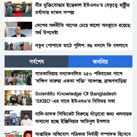
বীর মুক্তিযোদ্ধার ইন্তেকাল ইউএনও’র নেতৃত্বে রাষ্ট্র্রীয়
মর্যাদায় দাফন সম্পন্ন
দেশের অর্থনীতি আগের চেয়ে ভালো অবস্থানে রয়েছে:
অর্থ উপদেষ্টা
নতুন পোশাকে মাঠে পুলিশ: রঙ বদলে কি বদলাবে
আচরণ?
সর্বশেষ
জনপ্রিয়
হাকিমপুরসহ ৪ উপজেলায় বিএনপির এমপি প্রার্থী ডাঃ
জাহিদের ব্যাবস্থাপনায় ফ্রী মেডিকেল ক্যাম্প ও ঔষধ
সাতকানিয়ায় বন্যাকবলিত ২৫০ পরিবারের পাশে
বিতরণ।
‘দক্ষিণ তারুয়া একতা শক্তি’ আশুগঞ্জ, ব্রাহ্মণবাড়িয়া
বোনের জানাজায় প্যারেলে মুক্তি পেয়ে ভাইয়ের অংশ
গ্রহন।
Scientific Knowledge Of Bangladesh
‘SKBD’-এর সাথে ইউএনও’র বিনিময় সভা
রংপুরের নতুন ডিসি এনামুল আহসান: দায়িত্বের
দোরগোড়ায় এক নতুন অধ্যায়ের সূচনা।
বালি-মাদক সিন্ডিকেট বিরুদ্ধে দাঁড়ানো জন্য খলনায়ক
বানানো হচ্ছে ইঞ্জিনিয়ার আমিনুল ইসলাম
বিচারকের স্ত্রীকে কুপিয়ে জখম, ছেলেকে হত্যা করল
ডালিমেরকে
পরিচিত যুবক।
সাপ্তাহিক অভিযোগ পত্রিকার নির্বাহী সম্পাদক হিসেবে