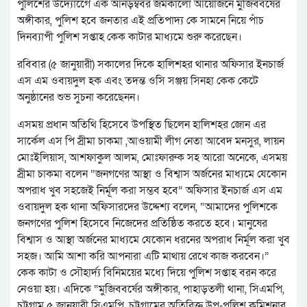
পুলিশের উদ্যোগেে এক আনড়ম্ববর জমকালো আয়োজনে মুজিববর্ষের
অঙ্গীকার, পুলিশ হবে জনতার এই প্রতিপাদ্য কে সামনে নিয়ে পাঁচ
দিনব্যাপী পুলিশ সপ্তাহ কেক কাটার মাধ্যমে শুরু করেছেন।
রবিবার (৫ জানুয়ারী) সকালের দিকে হালিশহর থানার অফিসার ইনচার্জ
এস এম ওবায়দুল হক এবং তদন্ত ওসি সঞ্জয় সিনহা কেক কেটে
অনুষ্ঠানের শুভ সুচনা করেছেনন।
এসময় প্রধান অতিথি হিসেবে উপস্থিত ছিলেন হালিশহর জোন এর
সার্কেল এস পি স্রীমা চাকমা ,আওয়ামী লীগ নেতা আবেদ মনসুর, লায়ন
মোঃইলিয়াস, আশফাকুল আলম, মোঃফারুক সহ আরো অনেকে, এসময়
স্রীমা চাকমা বলেন “জনগণের আস্থা ও বিশ্বাস অর্জনের মাধ্যমে যেকোন
অপরাধ খুব সহজেই নির্মূল করা সম্ভব হবে” অফিসার ইনচার্জ এস এম
ওবায়দুল হক থানা অফিসারদের উদ্দেশ্য বলেন, “আমাদের পুলিশকে
জনগণের পুলিশ হিসেবে নিজেদের প্রতিষ্ঠিত করতে হবে। মানুষের
বিশ্বাস ও আস্থা অর্জনের মাধ্যমে যেকোন ধরনের অপরাধ নির্মূল করা খুব
সহজ। আমি আশা করি আপনারা এটি মাথায় রেখে কাজ করবেন।”
কেক কাটা ও সৌহার্দ্য বিনিময়ের মধ্যে দিয়ে পুলিশ সপ্তাহ বরন করে
নেওয়া হয়। এদিকে “মুজিববর্ষের অঙ্গীকার, পাহাড়তলী থানা, সিএমপি,
চট্টগ্রাম ৫ জানুয়ারী সিএমপি, চট্টগ্রামের অতিরিক্ত উপ-পুলিশ কমিশনার