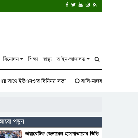
বিনোদন
শিক্ষা
স্বাস্থ্য
আইন-আদালত
সাথে ইউএনও’র বিনিময় সভা
বালি-মাদক সিন্ডিকেট বিরুদ্ধে 
আরো পড়ুন
ডায়াবেটিক জেনারেল হাসপাতালের ভিত্তি