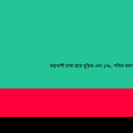
মহাখালী ঢাকা হতে মুদ্রিত এবং ১৭৮, পশ্চিম রাম