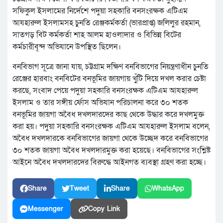
সফিকুল ইসলামের নির্দেশে পদুয়া সহকারি বনসংরক্ষক এটিএম
আযহারুল ইসলামসহ চুনতি রেঞ্জকর্মকর্তা (ভারপ্রাপ্ত) জলিলুর রহমান,
সাতগড় বিট কর্মকর্তা শাহ আলম হাওলাদার ও বিভিন্ন বিটের
কর্মচারীবৃন্দ অভিযানে উপস্থিত ছিলেন।
বনবিভাগ সূত্রে জানা যায়, চট্টগ্রাম দক্ষিণ বনবিভাগের নিয়ন্ত্রণাধীন চুনতি
রেঞ্জের হারবাং বনবিটের বনভূমির জায়গায় খু্ঁটি দিয়ে দখল করার চেষ্টা
করছে, সংবাদ পেয়ে পদুয়া সহকারি বনসংরক্ষক এটিএম আযহারুল
ইসলাম ও তার সঙ্গীয় র্ফোস অভিযান পরিচালনা করে ৩০ শতক
বনভূমির জায়গা অবৈধ দখলদারদের কাছ থেকে উদ্ধার করে দখলমুক্ত
করা হয়। পদুয়া সহকারি বনসংরক্ষক এটিএম আযহারুল ইসলাম বলেন,
অবৈধ দখলদারকে বনবিভাগের জায়গা থেকে উচ্ছেদ করে বনবিভাগের
৩০ শতক জায়গা অবৈধ দখলদারমুক্ত করা হয়েছে। বনবিভাগের সংশ্লিষ্ট
আইনে অবৈধ দখলদারদের বিরুদ্ধে আইনগত ব্যবস্থা গ্রহণ করা হচ্ছে।
Share
Tweet
Share
WhatsApp
Messenger
Copy Link