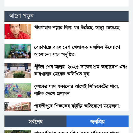
আরো পড়ুন
পীরগাছার শল্লার বিল: ঘর উঠেছে, আস্থা ভেঙেছে
বোচাগঞ্জে বাংলাদেশ খেলাফত মজলিস উদ্যোগে
আলোচনা সভা অনুষ্ঠিত।
পুঁজির শেষ আশ্রয়: ২০২৫ সালের শ্রম অধ্যাদেশ এবং
কারখানার মেঝের অলিখিত যুদ্ধ
কৃষকের ঘাম শুকানোর আগেই সিন্ডিকেটের থাবা,
নাটক দেখে প্রশাসন
পার্বতীপুরে শিক্ষকের কটুক্তি অভিযোগে উত্তেজনা:
নীরব প্রশাসন, আতঙ্কে গ্রাম
সর্বশেষ
জনপ্রিয়
খুলনায় রাতের নিস্তব্ধতা ভেঙে গুলির শব্দে মৃত্যু
সোহেলের