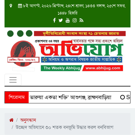
৮ই আগস্ট, ২০২৬ খ্রিস্টাব্দ, ২৪শে শ্রাবণ, ১৪৩৩ বঙ্গাব্দ, ২৫শে সফর,
১৪৪৮ হিজরি
 ‘দক্ষিণ তারুয়া একতা শক্তি’ আশুগঞ্জ, ব্রাহ্মণবাড়িয়া
শিরোনাম
Scien
অনুসন্ধান
উচ্ছেদ অভিযানে ৩০ শতক বনভূমি উদ্ধার করল বনবিভাগ