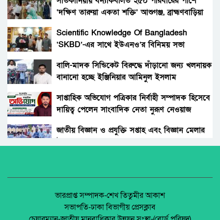
সাতকানিয়ায় বন্যাকবলিত ২৫০ পরিবারের পাশে
‘দক্ষিণ তারুয়া একতা শক্তি’ আশুগঞ্জ, ব্রাহ্মণবাড়িয়া
খাওয়ার অনুপযোগী দুস্থ্য অসহায় নারীর বরাদ্দের ৩২
টন চাল
Scientific Knowledge Of Bangladesh
‘SKBD’-এর সাথে ইউএনও’র বিনিময় সভা
পাটবীজ উৎপাদনকারী চাষী প্রশিক্ষণ-২০২৫ অনুষ্ঠিত
বালি-মাদক সিন্ডিকেট বিরুদ্ধে দাঁড়ানো জন্য খলনায়ক
বানানো হচ্ছে ইঞ্জিনিয়ার আমিনুল ইসলাম
নিষিদ্ধ পলিথিন জব্দ, ২. দুই ব্যবসায়ীর জরিমানা
ডালিমেরকে
করেছে ভ্রাম্যমান আদালত।
সাপ্তাহিক অভিযোগ পত্রিকার নির্বাহী সম্পাদক হিসেবে
দায়িত্ব পেলেন সাংবাদিক নেতা নুরূণ নেওয়াজ
টাঙ্গাইলে মাহমুদুল হাসান কলেজের প্রধান সহকারীর
কোটি কোটি টাকার দুর্নীতি!
জাতীয় বিজ্ঞান ও প্রযুক্তি সপ্তাহ এবং বিজ্ঞান মেলার
উদ্বোধন।
টাঙ্গাইলে আকিবুল ইসলাম ছিবা কে মিথ্যা মামলায়
গ্রেফতার করেছে পুলিশ
অধিকার না ব্যবসা? ট্রেড ইউনিয়ন নিবন্ধনের অন্ধকার
অর্থনীতি।
সফলভাবে সমাপ্ত — বাংলাদেশ-যুক্তরাষ্ট্র সামরিক
সহযোগিতার নতুন অধ্যায়।
জেলা আইন-শৃৃঙ্খলা কমিটির মাসিক সভা অনুষ্ঠিত।
ভারপ্রাপ্ত সম্পাদক-শেখ তিতুমীর আকাশ
সভাপতি-ঢাকা বিভাগীয় প্রেসক্লাব
শিক্ষকের বাড়িতে দুর্ধর্ষ ডাকাতি ।
চেয়ারম্যান-জাতীয় মানবাধিকার উন্নয়ন সংস্থা-(বোর্ড পরিষদ)