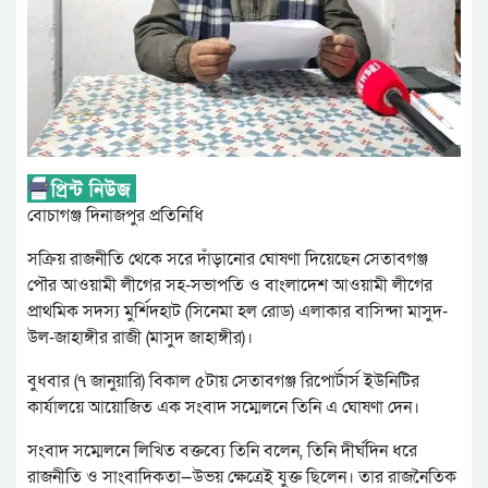
বোচাগঞ্জ দিনাজপুর প্রতিনিধি
সক্রিয় রাজনীতি থেকে সরে দাঁড়ানোর ঘোষণা দিয়েছেন সেতাবগঞ্জ
পৌর আওয়ামী লীগের সহ-সভাপতি ও বাংলাদেশ আওয়ামী লীগের
প্রাথমিক সদস্য মুর্শিদহাট (সিনেমা হল রোড) এলাকার বাসিন্দা মাসুদ-
উল-জাহাঙ্গীর রাজী (মাসুদ জাহাঙ্গীর)।
বুধবার (৭ জানুয়ারি) বিকাল ৫টায় সেতাবগঞ্জ রিপোর্টার্স ইউনিটির
কার্যালয়ে আয়োজিত এক সংবাদ সম্মেলনে তিনি এ ঘোষণা দেন।
সংবাদ সম্মেলনে লিখিত বক্তব্যে তিনি বলেন, তিনি দীর্ঘদিন ধরে
রাজনীতি ও সাংবাদিকতা—উভয় ক্ষেত্রেই যুক্ত ছিলেন। তার রাজনৈতিক