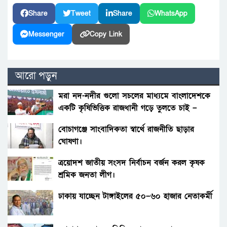
Share
Tweet
Share
WhatsApp
Messenger
Copy Link
আরো পড়ুন
মরা নদ-নদীর গুলো সচলের মাধ্যমে বাংলাদেশকে
একটি কৃষিভিত্তিক রাজধানী গড়ে তুলতে চাই –
আমীরে জামায়াত
বোচাগঞ্জে সাংবাদিকতা স্বার্থে রাজনীতি ছাড়ার
ঘোষণা।
ত্রয়োদশ জাতীয় সংসদ নির্বাচন বর্জন করল কৃষক
শ্রমিক জনতা লীগ।
ঢাকায় যাচ্ছেন টাঙ্গাইলের ৫০–৬০ হাজার নেতাকর্মী