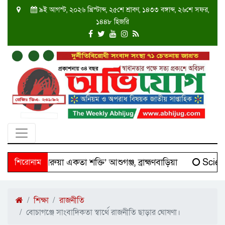
৯ই আগস্ট, ২০২৬ খ্রিস্টাব্দ, ২৫শে শ্রাবণ, ১৪৩৩ বঙ্গাব্দ, ২৬শে সফর,
১৪৪৮ হিজরি
ক্ষিণ তারুয়া একতা শক্তি’ আশুগঞ্জ, ব্রাহ্মণবাড়িয়া
শিরোনাম
Scienti
শিক্ষা
রাজনীতি
বোচাগঞ্জে সাংবাদিকতা স্বার্থে রাজনীতি ছাড়ার ঘোষণা।