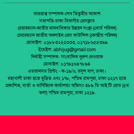
অর্থনীতি।
কয়রা–পাইকগাছা’র মানুষের জীবনমান উন্নয়নে
নিজেকে সম্পৃক্ত রায়কতে সর্বদা প্রস্তুত-: মাও. আবুল
জেলা আইন-শৃৃঙ্খলা কমিটির মাসিক সভা অনুষ্ঠিত।
ভারপ্রাপ্ত সম্পাদক-শেখ তিতুমীর আকাশ
কালাম আজাদ
সভাপতি-ঢাকা বিভাগীয় প্রেসক্লাব
আওয়ামী’লীগের অবরোধের বিরুদ্ধে কঠোর অবস্থান
চেয়ারম্যান-জাতীয় মানবাধিকার উন্নয়ন সংস্থা-(বোর্ড পরিষদ)
ছিলো জামায়াত ইসলামীর।
পলাশবাড়ীতে এমইপি গ্রুপের মতবিনিময় সভা
চেয়ারম্যান জাতীয় অনলাইন প্রেস কাউন্সিল (কেন্দ্রীয় পরিষদ)
অনুষ্ঠিত।
মোবাইল: ০১৮৮৩২২২৩৩৩, ০১৭১৮৬৫৫৩৯৯
চাঁদাবাজ-জুলুম বাজদের স্থান বিএনপিতে নেই-নুরুল
ইমেইল: abhijug@gmail.com
ইসলাম নয়ন
জুলাই সনদ বাস্তবায়ন নিয়ে প্রশ্ন: রংপুরে ১১ দলের
নির্বাহী সম্পাদক- সাংবাদিক নুরুণ নেওয়াজ
বিক্ষোভ
মোবাইল: ০১৭৯১৬৪৭৮৯৪
রংপুর-৩ আসনে বিএনপির প্রার্থী পরিবর্তনের দাবিতে
এডভানসড প্রিন্টং - ক-১৯/৬, রসুল বাগ, ঢাকা।
উত্তাল নগরী
মালয়েশিয়ায় ইমিগ্রেশনের অভিযানে বাংলাদেশিসহ
মহাখালী ঢাকা হতে মুদ্রিত এবং ১৭৮, পশ্চিম রামপুরা, ঢাকা-১২১৭ হতে
২৪ অবৈধ অভিবাসী আটক
প্রকাশিত, বার্তা ও বাণিজ্যিক কার্যালয়ঃ অফিসঃ ৩৮৯ ডি আই.টি রোড (৫ম
থাইল্যান্ডে রিসোর্ট থেকে ২১ বাংলাদেশি উদ্ধার
তলা) পশ্চিম রামপুরা, ঢাকা ১২১৯.
মুক্তিযোদ্ধা ডা. জাফরুল্লাহ চৌধুরীর তৃতীয়
মৃত্যুবার্ষিকীতে অতল শ্রদ্ধা ।
শহীদ অধ্যাপক ডা:শামসুদ্দীন আহমেদ, মুক্তিযুদ্ধের