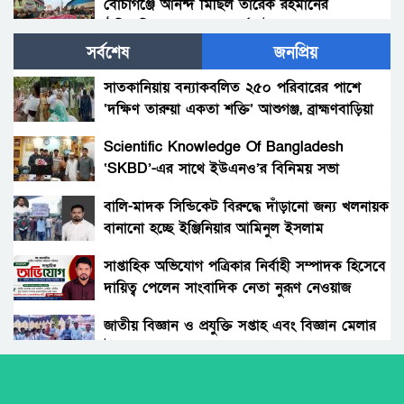
বোচাগঞ্জে আনন্দ মিছিল তারেক রহমানের
ঐতিহাসিক স্বদেশ প্রত্যাবর্তন উপলক্ষে
সর্বশেষ
জনপ্রিয়
বোচাগঞ্জে ইসলামী আন্দোলন বাংলাদেশ উদ্যেগে
আলোচনা সভা অনুষ্ঠিত
সাতকানিয়ায় বন্যাকবলিত ২৫০ পরিবারের পাশে
‘দক্ষিণ তারুয়া একতা শক্তি’ আশুগঞ্জ, ব্রাহ্মণবাড়িয়া
অতীতের বস্তাপচা রাজনীতি পায়ের তলে ফেলতে চাই:
জামায়াত আমির
Scientific Knowledge Of Bangladesh
‘SKBD’-এর সাথে ইউএনও’র বিনিময় সভা
বিরলে জামায়াতের ছাত্র- যুব ও নাগরিক সমাবেশ
অনুষ্ঠিত
বালি-মাদক সিন্ডিকেট বিরুদ্ধে দাঁড়ানো জন্য খলনায়ক
বানানো হচ্ছে ইঞ্জিনিয়ার আমিনুল ইসলাম
শাপলা কলির ছায়ায় রংপুরের নতুন ভূমিকা: আল-
ডালিমেরকে
মামুন ও আখতার—এক স্বাধীনযাত্রার কাহিনি
সাপ্তাহিক অভিযোগ পত্রিকার নির্বাহী সম্পাদক হিসেবে
দায়িত্ব পেলেন সাংবাদিক নেতা নুরূণ নেওয়াজ
বাংলাদেশ খেলাফত মজলিস মনোনীত মাওলানা
জোবায়ের সাঈদ এর মোটরসাইকেল শোডাউন ।
জাতীয় বিজ্ঞান ও প্রযুক্তি সপ্তাহ এবং বিজ্ঞান মেলার
উদ্বোধন।
বেগম খালেদা জিয়ার রোগমুক্তি কামনায়
পলাশবাড়ীতে দোয়া ও শিক্ষক সমাবেশ
অধিকার না ব্যবসা? ট্রেড ইউনিয়ন নিবন্ধনের অন্ধকার