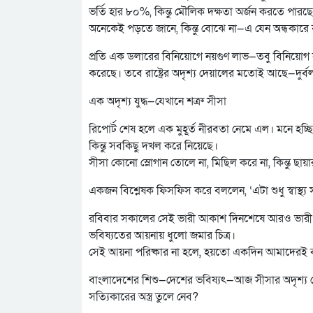
ভর্তি হার ৮০%, কিন্তু মৌলিক দক্ষতা অর্জন করতে পারছে 
অনেকেই পড়তে জানে, কিন্তু বোঝে না—এ যেন অন্ধকারে
প্রতি এক ডলারের বিনিয়োগে নয়গুণ লাভ—তবু বিনিয়োগ কম
করেছে। তবে রাষ্ট্রের অদৃশ্য দেয়ালের মতোই আছে—দুর্ব
এক অদৃশ্য যুদ্ধ—যেখানে শত্রু সীসা
রিপোর্ট শেষ হলে এক মুহূর্ত নীরবতা নেমে এল। মনে হচ্ছ
কিন্তু সবকিছু দখল করে নিয়েছে।
সীসা কোনো স্লোগান তোলে না, মিছিল করে না, কিন্তু ছায়
একজন বিশ্লেষক ফিসফিস করে বললেন, ‘এটা শুধু স্বাস্থ্য সংক
রবিবার সকালের সেই ভারী আকাশ দিনশেষে আরও ভারী হ
ভবিষ্যতের আয়নায় ধুলো জমার চিত্র।
সেই আয়না পরিষ্কার না হলে, হয়তো একদিন আমাদেরই বল
বাংলাদেশের শিশু—দেশের ভবিষ্যৎ—আজ সীসার অদৃশ্য বে
সত্যিকারের অস্ত্র তুলে নেব?