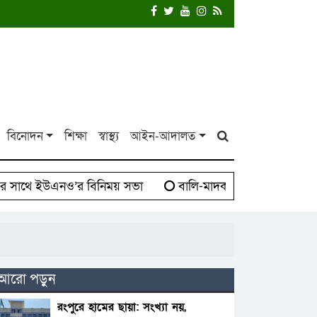
বিনোদন
শিক্ষা
স্বাস্থ্য
আইন-আদালত
 ইউএনও’র বিনিময় সভা
বালি-মাদক সিন্ডিকেট বিরুদ্ধে দাঁড়া
পুলিশ পরিচয়ে ডাকাতি!শিক্ষক পরিবারের উপর হামলা স্বর্ণ লুট,আহ
আরো পড়ুন
রংপুরে হামের ছায়া: সংখ্যা নয়,