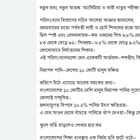
নতুন তথ্য, নতুন আতঙ্ক: অ্যানিমিয়া ও ভারী ধাতুর পরীক্ষা
পরিসংখ্যান বিভাগের সচিব আলেয়া আক্তার জানালেন,
প্রথমবারের মতো গর্ভবতী নারী ও ছোট শিশুদের রক্তে অ্য
ছিল স্পষ্ট এবং বেদনাদায়ক—কম ওজনের শিশু ৯.৮% থ
৮৩ থেকে বেড়ে ৯২। শিশুশ্রম—৬.৮% থেকে বেড়ে ৯.২%
কোনোভাবে নির্যাতনের শিকার।
এই পরিসংখ্যানগুলো যেন একেকটি আর্তনাদ—শব্দহীন, কিন
নিরাপদ পানি—দেশের ১০ কোটি মানুষ বঞ্চিত
জরিপে উঠে এসেছে আরেক ভয়ংকর তথ্য—
বাংলাদেশের ১০ কোটির বেশি মানুষ নিরাপদ পানির সুযো
কোলাই সন্দূষিত।
জলবায়ুগত বিপদে ১০.২% পানির উৎস ক্ষতিগ্রস্ত।
এ যেন আগুন থেকে বাঁচতে পানিতে ঝাঁপ দেওয়া—কিন্তু সে
স্কুলে ভর্তি বাড়লেও শেখার হার কম
বাংলাদেশের শিক্ষা ব্যবস্থার এক নির্মম ছবি ফুটে ওঠে—