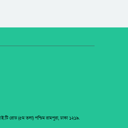
আই.টি রোড (৫ম তলা) পশ্চিম রামপুরা, ঢাকা ১২১৯.