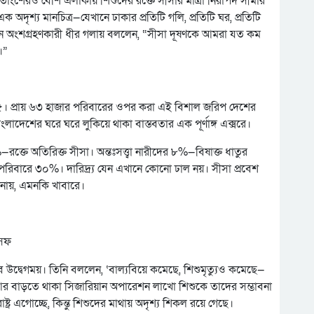
াংশেরও বেশি এলাকায় শিশুদের রক্তে সীসার মাত্রা নিরাপদ সীমার
দৃশ্য মানচিত্র—যেখানে ঢাকার প্রতিটি গলি, প্রতিটি ঘর, প্রতিটি
কজন অংশগ্রহণকারী ধীর গলায় বললেন, “সীসা দূষণকে আমরা যত কম
।”
্রায় ৬৩ হাজার পরিবারের ওপর করা এই বিশাল জরিপ দেশের
াংলাদেশের ঘরে ঘরে লুকিয়ে থাকা বাস্তবতার এক পূর্ণাঙ্গ এক্সরে।
ে অতিরিক্ত সীসা। অন্তঃসত্ত্বা নারীদের ৮%—বিষাক্ত ধাতুর
র পরিবারে ৩০%। দারিদ্র্য যেন এখানে কোনো ঢাল নয়। সীসা প্রবেশ
নায়, এমনকি খাবারে।
সেফ
তবে উদ্বেগময়। তিনি বললেন, ‘বাল্যবিয়ে কমেছে, শিশুমৃত্যুও কমেছে—
শ্রম আর বাড়তে থাকা সিজারিয়ান অপারেশন লাখো শিশুকে তাদের সম্ভাবনা
্র এগোচ্ছে, কিন্তু শিশুদের মাথায় অদৃশ্য শিকল রয়ে গেছে।