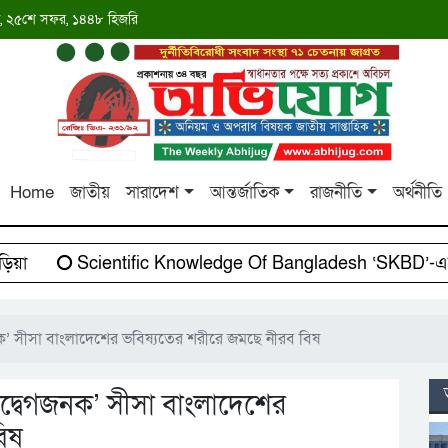
াব্দ, ২৫শে সফর, ১৪৪৮ হিজরি
Home
জাতীয়
সারাদেশ
আন্তর্জাতিক
রাজনীতি
অর্থনীতি
Scientific Knowledge Of Bangladesh ‘SKBD’-এর সাথে
 নাগরিককে পাচারের অভিযোগ, বিচারের মুখে সাবেক সরকারি কর্মচারী
জনক’ সীসা বাংলাদেশের ভবিষ্যতের শরীরে জমছে নীরব বিষ
উদ্বেগজনক’ সীসা বাংলাদেশের
িষ