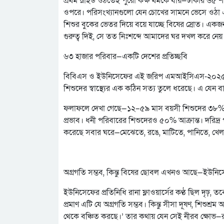
প্রথম স্লাইড ওঠতেই পুরো কক্ষ থমকে যায়—ঢাকার ৬৫ শত
ওপরে। পরিসংখ্যানগুলো যেন চোখের সামনে ভেসে ওঠা এক অ
শিশুর বুকের ভেতর দিয়ে বয়ে যাচ্ছে বিষের স্রোত। এ
গুরুত্ব দিই, সে তত নিঃশব্দে আমাদের ঘর দখল করে নেয়
৬৩ হাজার পরিবার—একটি দেশের প্রতিচ্ছবি
বিবিএস ও ইউনিসেফের এই জরিপ এমআইসিএস-২০২৫। প
শিশুদের স্বাস্থ্যের এক কঠিন সত্য তুলে ধরেছে। এ যেন ব
ফলাফলে দেখা গেছে—১২–৫৯ মাস বয়সী শিশুদের ৩৮%—রক্ত
প্রভাব। ধনী পরিবারের শিশুদেরও ৫০% আক্রান্ত‌। দরিদ্
করেছে সবার ঘরে—মেঝেতে, রঙে, মাটিতে, পানিতে, খেল
অগ্রগতি সম্ভব, কিন্তু বিষের ছোবল এখনও আছে—ইউনি
ইউনিসেফের প্রতিনিধি রানা ফ্লাওয়ার্সের কণ্ঠ ছিল দৃঢ়, 
প্রমাণ এটি যে অগ্রগতি সম্ভব। কিন্তু সীসা দূষণ, শিশু
থেকে বঞ্চিত করছে।’ তার কথায় যেন সেই নীরব ক্ষোভ—রাষ্ট