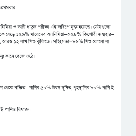
 প্রথমবার
ানিমিয়া ও ভারী ধাতুর পরীক্ষা এই জরিপে যুক্ত হয়েছে। ডেটাগুলো
েকে বেড়ে ১২.৯% মায়েদের অ্যানিমিয়া—৫২.৮% কিশোরী জন্মহার—
, আরও ১২ লাখ শিশু ঝুঁকিতে। সহিংসতা—৮৬% শিশু কোনো না
্তু কানে বেজে ওঠে।
গ থেকে বঞ্চিত। পানির ৫০% উৎস দূষিত, গৃহস্থালির ৮০% পানি ই.
ই পানিও বিষাক্ত।