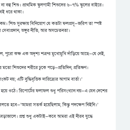
না বহু শিশু। প্রাথমিক স্কুলগামী শিশুদের ৬–৭% স্কুলের বাইরে।
 বই ধরে থাকা।
। শিশু সুরক্ষায় বিনিয়োগ যে কতটা ফলপ্রসূ—জরিপ তা স্পষ্ট
ল সেবাপ্রদান, ভঙ্গুর নীতি, আর অসচেতনতা।
িল, পুরো কক্ষ এক অদৃশ্য শত্রুর মুখোমুখি দাঁড়িয়ে আছে—যে নেই,
ার মতো শিশুদের শরীরে ঢুকে পড়ে—প্রতিদিন, প্রতিক্ষণ।
ট নয়; এটি বুদ্ধিবৃত্তিক দারিদ্র্যের আগাম বার্তা।’
য়ে ওঠে। রিপোর্টের ফলাফল শুধু পরিসংখ্যান নয়—এ যেন দেশের
তে হবে—’আমরা সতর্ক হয়েছিলাম, কিন্তু পদক্ষেপ নিইনি।’
ড়াজালে। প্রশ্ন শুধু একটাই—কবে আমরা এই নীরব যুদ্ধে