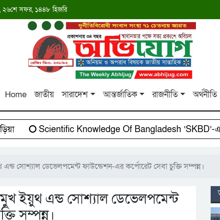
াব্দ, ২৬শে সফর, ১৪৪৮ হিজরি
Home
জাতীয়
সারাদেশ
আন্তর্জাতিক
রাজনীতি
অর্থনীতি
Scientific Knowledge Of Bangladesh ‘SKBD’-এর সাথে 
এন্ড সোশ্যাল ডেভেলপমেন্ট ফাউন্ডেশন-এর কর্পোরেট সেবা চুক্তি সম্পন্ন।
ুখ ইয়ুথ এন্ড সোশ্যাল ডেভেলপমেন্ট
তি সম্পন্ন।