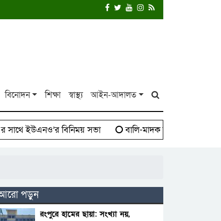
বিনোদন
শিক্ষা
স্বাস্থ্য
আইন-আদালত
ইউএনও’র বিনিময় সভা
বালি-মাদক সিন্ডিকেট বিরুদ্ধে দাঁড়া
আরো পড়ুন
রংপুরে হামের ছায়া: সংখ্যা নয়,