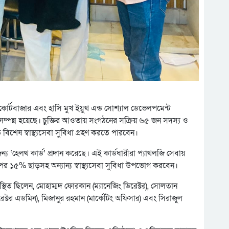
কোর্টবাজার এবং হাসি মুখ ইয়ুথ এন্ড সোশ্যাল ডেভেলপমেন্ট
সম্পন্ন হয়েছে। চুক্তির আওতায় সংগঠনের সক্রিয় ৬৫ জন সদস্য ও
িশেষ স্বাস্থ্যসেবা সুবিধা গ্রহণ করতে পারবেন।
ন্য ‘হেলথ কার্ড’ প্রদান করেছে। এই কার্ডধারীরা প্যাথলজি সেবায়
৫% ছাড়সহ অন্যান্য স্বাস্থ্যসেবা সুবিধা উপভোগ করবেন।
উপস্থিত ছিলেন, মোহাম্মদ ফোরকান (ম্যানেজিং ডিরেক্টর), সোলতান
ক্টর এডমিন), মিজানুর রহমান (মার্কেটিং অফিসার) এবং সিরাজুল