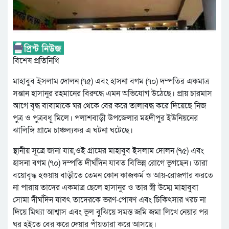
বিশেষ প্রতিনিধি
মাহাবুব ইসলাম দোলন (৭৫) এবং হাসনা বগম (৭০) দম্পতির একমাত্র
সন্তান হাসানুর রহমানের বিরুদ্ধে এমন অভিযোগ উঠেছে। প্রায় চারমাস
আগে বৃদ্ধ বাবামাকে ঘর থেকে বের করে তালাবদ্ধ করে দিয়েছে নিজ
পুত্র ও পুত্রবধূ মিলে। পলাশবাড়ী উপজেলার মহদীপুর ইউনিয়নের
ঝালিঙ্গি গ্রামে চাঞ্চল্যকর এ ঘটনা ঘটেছে।
স্থানীয় সূত্রে জানা যায়,ওই গ্রামের মাহাবুব ইসলাম দোলন (৭৫) এবং
হাসনা বগম (৭০) দম্পতি দীর্ঘদিন যাবত বিভিন্ন রোগে ভুগছেন। তারা
বয়োবৃদ্ধ হওয়ায় বাড়ীতে তেমন কোন কাজকর্ম ও আয়-রোজগার করতে
না পারায় তাদের একমাত্র ছেলে হাসানুর ও তার স্ত্রী উম্মে মাহাবুবা
সোমা দীর্ঘদিন যাবৎ তাদেরকে ভরণ-পোষণ এবং চিকিৎসার খরচ না
দিয়ে মিথ্যা আশ্বাস এবং ভুল বুঝিয়ে সমস্ত জমি জমা লিখে নেয়ার পর
ঘর হইতে বের করে দেয়ার পাঁয়তারা করে আসছে।