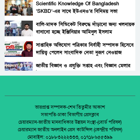
মারধর, যুব জামায়াত নেতাকর্মীর বিরুদ্ধে মামলা :
Scientific Knowledge Of Bangladesh
গ্রেফতার ১জন।
‘SKBD’-এর সাথে ইউএনও’র বিনিময় সভা
উপজেলা পরিষদে সংরক্ষিত লক্ষাধিক টাকার মুল্যবান
কাঠ চুরি!
বালি-মাদক সিন্ডিকেট বিরুদ্ধে দাঁড়ানো জন্য খলনায়ক
বানানো হচ্ছে ইঞ্জিনিয়ার আমিনুল ইসলাম
সৎ মায়ের নির্যাতনের অভিযোগ: প্রশাসনের হস্তক্ষেপ,
ডালিমেরকে
সতর্কবার্তা
সাপ্তাহিক অভিযোগ পত্রিকার নির্বাহী সম্পাদক হিসেবে
দায়িত্ব পেলেন সাংবাদিক নেতা নুরূণ নেওয়াজ
রাস্তায় ‘মরণফাঁদ’—রংপুরের প্রাণকেন্দ্র সাতমাথা
সড়কের দায় কার?
জাতীয় বিজ্ঞান ও প্রযুক্তি সপ্তাহ এবং বিজ্ঞান মেলার
উদ্বোধন।
পলাশবাড়ীতে মন্দির ও মন্দিরের প্রতিষ্ঠাতা হরিদাসের
বিরুদ্ধে মিথ্যাচার অপপ্রচারের প্রতিবাদে মানববন্ধন
অধিকার না ব্যবসা? ট্রেড ইউনিয়ন নিবন্ধনের অন্ধকার
অর্থনীতি।
নিজ কক্ষেই ইবি শিক্ষিকা রুনা খুন: ৪ শিক্ষক-
কর্মকর্তার বিরুদ্ধে মামলা।
জেলা আইন-শৃৃঙ্খলা কমিটির মাসিক সভা অনুষ্ঠিত।
ভারপ্রাপ্ত সম্পাদক-শেখ তিতুমীর আকাশ
সভাপতি-ঢাকা বিভাগীয় প্রেসক্লাব
কুবি শিক্ষককে অপহরণ করে বুথ থেকে টাকা তুলে
চেয়ারম্যান-জাতীয় মানবাধিকার উন্নয়ন সংস্থা-(বোর্ড পরিষদ)
নিলো দুর্বৃত্তরা।
পলাশবাড়ীতে এমইপি গ্রুপের মতবিনিময় সভা
চেয়ারম্যান জাতীয় অনলাইন প্রেস কাউন্সিল (কেন্দ্রীয় পরিষদ)
অনুষ্ঠিত।
মোবাইল: ০১৮৮৩২২২৩৩৩, ০১৭১৮৬৫৫৩৯৯