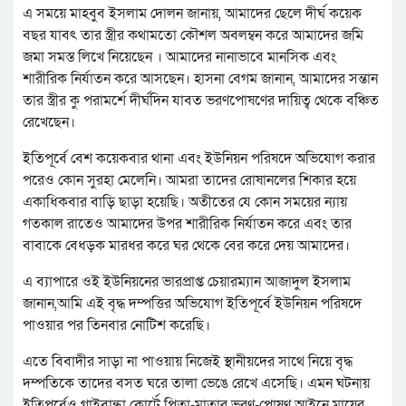
এ সময়ে মাহবুব ইসলাম দোলন জানায়, আমাদের ছেলে দীর্ঘ কয়েক
বছর যাবৎ তার স্ত্রীর কথামতো কৌশল অবলম্বন করে আমাদের জমি
জমা সমস্ত লিখে নিয়েছেন । আমাদের নানাভাবে মানসিক এবং
শারীরিক নির্যাতন করে আসছেন। হাসনা বেগম জানান, আমাদের সন্তান
তার স্ত্রীর কু পরামর্শে দীর্ঘদিন যাবত ভরণপোষণের দায়িত্ব থেকে বঞ্চিত
রেখেছেন।
ইতিপূর্বে বেশ কয়েকবার থানা এবং ইউনিয়ন পরিষদে অভিযোগ করার
পরেও কোন সুরহা মেলেনি। আমরা তাদের রোষানলের শিকার হয়ে
একাধিকবার বাড়ি ছাড়া হয়েছি। অতীতের যে কোন সময়ের ন্যায়
গতকাল রাতেও আমাদের উপর শারীরিক নির্যাতন করে এবং তার
বাবাকে বেধড়ক মারধর করে ঘর থেকে বের করে দেয় আমাদের।
এ ব্যাপারে ওই ইউনিয়নের ভারপ্রাপ্ত চেয়ারম্যান আজাদুল ইসলাম
জানান,আমি এই বৃদ্ধ দম্পত্তির অভিযোগ ইতিপূর্বে ইউনিয়ন পরিষদে
পাওয়ার পর তিনবার নোটিশ করেছি।
এতে বিবাদীর সাড়া না পাওয়ায় নিজেই স্থানীয়দের সাথে নিয়ে বৃদ্ধ
দম্পতিকে তাদের বসত ঘরে তালা ভেঙে রেখে এসেছি। এমন ঘটনায়
ইতিপূর্বেও গাইবান্ধা কোর্টে পিতা-মাতার ভরণ-পোষণ আইনে মায়ের