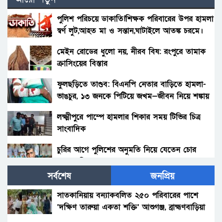
পুলিশ পরিচয়ে ডাকাতি!শিক্ষক পরিবারের উপর হামলা
স্বর্ণ লুট,আহত মা ও সন্তান,ঘাটাইলে আতঙ্ক চরমে।
মেইন রোডের ধুলো নয়, নীরব বিষ: রংপুরে তামাক
ক্রাসিংয়ের বিস্তার
ফুলছড়িতে তাণ্ডব: বিএনপি নেতার বাড়িতে হামলা-
ভাঙচুর, ১৩ জনকে পিটিয়ে জখম—জীবন নিয়ে শঙ্কায়
পরিবার
লক্ষ্মীপুরে পাম্পে হামলার শিকার সময় টিভির চিত্র
সাংবাদিক
চুরির আগে পুলিশের অনুমতি নিয়ে যেতেন চোর
আলাল মিয়া!
সর্বশেষ
জনপ্রিয়
লক্ষ্মীপুরে পাম্পে হামলার শিকার সময় টিভির চিত্র
সাংবাদিক
সাতকানিয়ায় বন্যাকবলিত ২৫০ পরিবারের পাশে
‘দক্ষিণ তারুয়া একতা শক্তি’ আশুগঞ্জ, ব্রাহ্মণবাড়িয়া
পলাশবাড়ীতে থানায় ঢুকে ওসিসহ পুলিশ সদস্যদের