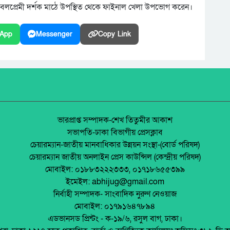
টবলপ্রেমী দর্শক মাঠে উপস্থিত থেকে ফাইনাল খেলা উপভোগ করেন।
App
Messenger
Copy Link
ভারপ্রাপ্ত সম্পাদক-শেখ তিতুমীর আকাশ
সভাপতি-ঢাকা বিভাগীয় প্রেসক্লাব
চেয়ারম্যান-জাতীয় মানবাধিকার উন্নয়ন সংস্থা-(বোর্ড পরিষদ)
চেয়ারম্যান জাতীয় অনলাইন প্রেস কাউন্সিল (কেন্দ্রীয় পরিষদ)
মোবাইল: ০১৮৮৩২২২৩৩৩, ০১৭১৮৬৫৫৩৯৯
ইমেইল: abhijug@gmail.com
নির্বাহী সম্পাদক- সাংবাদিক নুরুণ নেওয়াজ
মোবাইল: ০১৭৯১৬৪৭৮৯৪
এডভানসড প্রিন্টং - ক-১৯/৬, রসুল বাগ, ঢাকা।