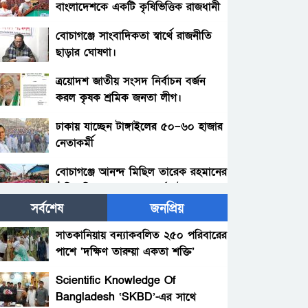
বাংলাদেশকে একটি কৃষিভিত্তিক রাজধানী
গড়ে তুলতে চাই – আমীরে জামায়াত
বোচাগঞ্জে সাংবাদিকতা স্বার্থে রাজনীতি
ছাড়ার ঘোষণা।
ত্রয়োদশ জাতীয় সংসদ নির্বাচন বর্জন
করল কৃষক শ্রমিক জনতা লীগ।
ঢাকায় যাচ্ছেন টাঙ্গাইলের ৫০–৬০ হাজার
নেতাকর্মী
বোচাগঞ্জে আনন্দ মিছিল তারেক রহমানের
ঐতিহাসিক স্বদেশ প্রত্যাবর্তন উপলক্ষে
সর্বশেষ
জনপ্রিয়
বোচাগঞ্জে ইসলামী আন্দোলন বাংলাদেশ
উদ্যেগে আলোচনা সভা অনুষ্ঠিত
সাতকানিয়ায় বন্যাকবলিত ২৫০ পরিবারের
পাশে ‘দক্ষিণ তারুয়া একতা শক্তি’
অতীতের বস্তাপচা রাজনীতি পায়ের তলে
আশুগঞ্জ, ব্রাহ্মণবাড়িয়া
ফেলতে চাই: জামায়াত আমির
Scientific Knowledge Of
Bangladesh ‘SKBD’-এর সাথে