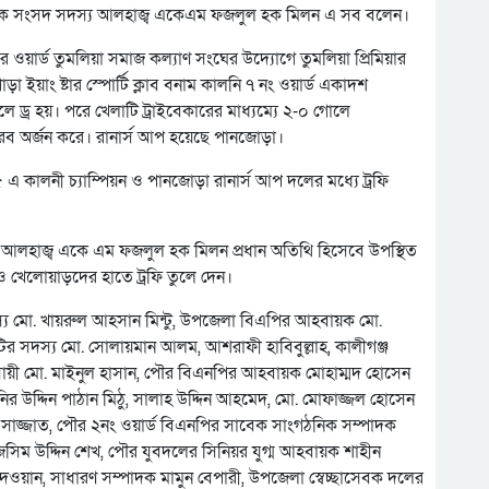
বেক সংসদ সদস্য আলহাজ্ব একেএম ফজলুল হক মিলন এ সব বলেন।
র ওয়ার্ড তুমলিয়া সমাজ কল্যাণ সংঘের উদ্যোগে তুমলিয়া প্রিমিয়ার
য়াং ষ্টার স্পোর্টি ক্লাব বনাম কালনি ৭ নং ওয়ার্ড একাদশ
ে ড্র হয়। পরে খেলাটি ট্রাইবেকারের মাধ্যম্যে ২-০ গোলে
রব অর্জন করে। রানার্স আপ হয়েছে পানজোড়া।
এ কালনী চ্যাম্পিয়ন ও পানজোড়া রানার্স আপ দলের মধ্যে ট্রফি
লহাজ্ব একে এম ফজলুল হক মিলন প্রধান অতিথি হিসেবে উপস্থিত
 ও খেলোয়াড়দের হাতে ট্রফি তুলে দেন।
য মো. খায়রুল আহসান মিন্টু, উপজেলা বিএপির আহবায়ক মো.
ির সদস্য মো. সোলায়মান আলম, আশরাফী হাবিবুল্লাহ, কালীগঞ্জ
বসায়ী মো. মাইনুল হাসান, পৌর বিএনপির আহবায়ক মোহাম্মদ হোসেন
 মনির উদ্দিন পাঠান মিঠু, সালাহ উদ্দিন আহমেদ, মো. মোফাজ্জল হোসেন
া সাজ্জাত, পৌর ২নং ওয়ার্ড বিএনপির সাবেক সাংগঠনিক সম্পাদক
সিম উদ্দিন শেখ, পৌর যুবদলের সিনিয়র যুগ্ম আহবায়ক শাহীন
েওয়ান, সাধারণ সম্পাদক মামুন বেপারী, উপজেলা স্বেচ্ছাসেবক দলের