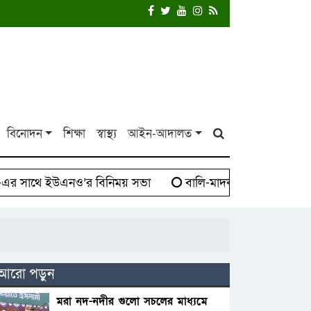
বিনোদন
শিক্ষা
স্বাস্থ্য
আইন-আদালত
থে ইউএনও’র বিনিময় সভা
বালি-মাদক সিন্ডিকেট বিরুদ্ধে দা
আরো পড়ুন
মরা নদ-নদীর গুলো সচলের মাধ্যমে