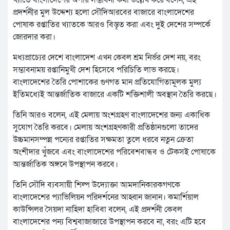
খ্যাতে বাংলাদেশের অপার সম্ভাবনা কথা উল্লেখ করে বলেন, এই
প্রদর্শনীর মুল উদ্দেশ্য হলো সৌদিআরবের বাজারে বাংলাদেশের
পোষাক রপ্তাতির খ্যাতকে আরও বিস্তৃত করা এবং দুই দেশের সম্পর্কে
জোরদার করা।
মধ্যপ্রাচ্যের দেশে বাংলাদেশ এখন কেবল শ্রম নির্ভর দেশ নয়, বরং
সম্ভাবনাময় রপ্তানিমুখী দেশ হিসেবে পরিচিতি লাভ করছে।
বাংলাদেশের তৈরি পোশাকের গুণগত মান প্রতিযোগিতামূলক মুল্য
ইতিমধ্যেই আন্তর্জাতিক বাজারে একটি শক্তিশালী অবস্থান তৈরি করছে।
তিনি আরও বলেন, এই মেলায় অংশগ্রহণ বাংলাদেশের জন্য একাধিক
সুযোগ তৈরি করবে। মেলায় অংশগ্রহণকারী প্রতিষ্ঠানগুলো তাদের
উচ্চমানসম্পন্ন পন্যের রপ্তাতির সক্ষমতা তুলে ধরবে নতুন ক্রেতা
অংশীদার খুঁজবে এবং বাংলাদেশের পরিবেশবান্ধব ও টেকসই পোষাকে
আন্তর্জাতিক অঙ্গনে উপস্থাপন করবে।
তিনি সৌদি ব্যবসায়ী শিল্প উদ্যোক্তা আমদানিকারকগণকে
বাংলাদেশের প্যাভিলিয়ন পরিদর্শনের আহ্বান জানান। কমার্শিয়াল
কাউন্সিলর সৈয়দা নাহিদা হাবিবা বলেন, এই প্রদর্শনী কেবল
বাংলাদেশের পন্য বিশ্ববাজাজারে উপস্থাপন করবে না, বরং এটি হবে