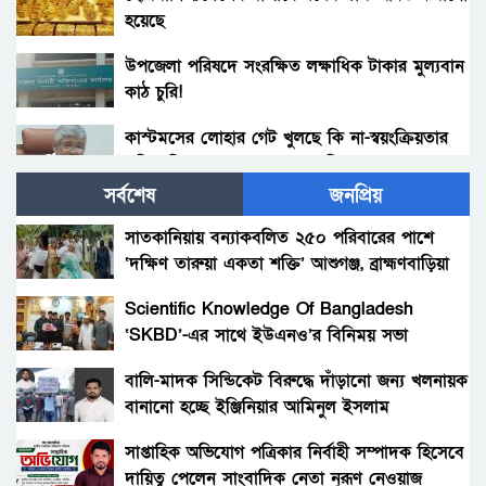
হয়েছে
উপজেলা পরিষদে সংরক্ষিত লক্ষাধিক টাকার মুল্যবান
কাঠ চুরি!
কাস্টমসের লোহার গেট খুলছে কি না-স্বয়ংক্রিয়তার
প্রতিশ্রুতি, সন্দেহ আর সময়ের হিসাব
সর্বশেষ
জনপ্রিয়
আলুর কম মূল্যে মাথায় হাত উত্তরের কৃষকের
সাতকানিয়ায় বন্যাকবলিত ২৫০ পরিবারের পাশে
‘দক্ষিণ তারুয়া একতা শক্তি’ আশুগঞ্জ, ব্রাহ্মণবাড়িয়া
সৌদি ক্রেতাদের মধ্যে বাংলাদেশি পোশাকের চাহিদা
বাড়ছে, ওয়ার্ল্ড ট্রেড এক্সপো সমাপ্তি
Scientific Knowledge Of Bangladesh
‘SKBD’-এর সাথে ইউএনও’র বিনিময় সভা
সৌদি আরবের ওয়ার্ল্ড ট্রেড এক্সপো -২০২৫ এ
বাংলাদেশের সগৌরব অংশগ্রহণ
বালি-মাদক সিন্ডিকেট বিরুদ্ধে দাঁড়ানো জন্য খলনায়ক
বানানো হচ্ছে ইঞ্জিনিয়ার আমিনুল ইসলাম
রেমিট্যান্সের নদী নভেম্বরেও বইছে: সেই অদৃশ্য
ডালিমেরকে
হাতের গল্প
সাপ্তাহিক অভিযোগ পত্রিকার নির্বাহী সম্পাদক হিসেবে
দায়িত্ব পেলেন সাংবাদিক নেতা নুরূণ নেওয়াজ