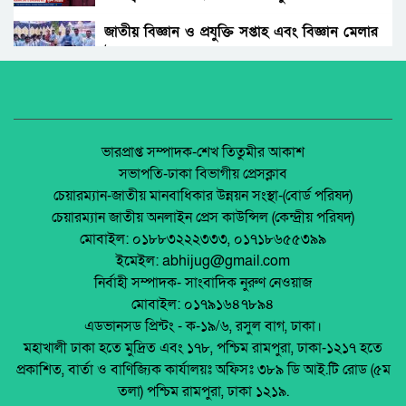
পুঁজির শেষ আশ্রয়: ২০২৫ সালের শ্রম অধ্যাদেশ এবং
কারখানার মেঝের অলিখিত যুদ্ধ
জাতীয় বিজ্ঞান ও প্রযুক্তি সপ্তাহ এবং বিজ্ঞান মেলার
উদ্বোধন।
সৌদিআরবের ফ্যাশন এক্সপোতে বাংলাদেশের
অংশগ্রহণে বাড়ছে ব্যানিজ্য সম্পর্কের সম্ভাবনা
অধিকার না ব্যবসা? ট্রেড ইউনিয়ন নিবন্ধনের অন্ধকার
অর্থনীতি।
নিয়ন্ত্রণহীন হয়ে উঠেছে উখিয়ার কাঁচা বাজার :
ক্রেতাদের নাভিশ্বাস!
জেলা আইন-শৃৃঙ্খলা কমিটির মাসিক সভা অনুষ্ঠিত।
ভারপ্রাপ্ত সম্পাদক-শেখ তিতুমীর আকাশ
সভাপতি-ঢাকা বিভাগীয় প্রেসক্লাব
শাজাহানপুরে লুৎফর রহমান সরকার ট্রাস্টের শিক্ষা
চেয়ারম্যান-জাতীয় মানবাধিকার উন্নয়ন সংস্থা-(বোর্ড পরিষদ)
বৃত্তি পুনরায় চালু
পলাশবাড়ীতে এমইপি গ্রুপের মতবিনিময় সভা
চেয়ারম্যান জাতীয় অনলাইন প্রেস কাউন্সিল (কেন্দ্রীয় পরিষদ)
অনুষ্ঠিত।
মোবাইল: ০১৮৮৩২২২৩৩৩, ০১৭১৮৬৫৫৩৯৯
অনাহারে থাকা পাঁচ সন্তানের জননীকে সহায়তা
ইমেইল: abhijug@gmail.com
করলেন দুমকি ইউএনও
জুলাই সনদ বাস্তবায়ন নিয়ে প্রশ্ন: রংপুরে ১১ দলের
নির্বাহী সম্পাদক- সাংবাদিক নুরুণ নেওয়াজ
বিক্ষোভ
মোবাইল: ০১৭৯১৬৪৭৮৯৪
মোটর শ্রমিক ইউনিয়নের উদ্যোগে সংগঠনের সাধারণ
এডভানসড প্রিন্টং - ক-১৯/৬, রসুল বাগ, ঢাকা।
শ্রমিকদের মাঝে শীতবস্ত্র বিতরণ
মালয়েশিয়ায় ইমিগ্রেশনের অভিযানে বাংলাদেশিসহ
মহাখালী ঢাকা হতে মুদ্রিত এবং ১৭৮, পশ্চিম রামপুরা, ঢাকা-১২১৭ হতে
২৪ অবৈধ অভিবাসী আটক
প্রকাশিত, বার্তা ও বাণিজ্যিক কার্যালয়ঃ অফিসঃ ৩৮৯ ডি আই.টি রোড (৫ম
থাইল্যান্ডে রিসোর্ট থেকে ২১ বাংলাদেশি উদ্ধার
তলা) পশ্চিম রামপুরা, ঢাকা ১২১৯.