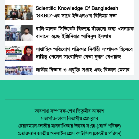
কুমিল্লা লালমাইয়ে ২টি বাসের সাথে ট্রক্টরের ত্রিমুখী
সংঘর্ষে নিহত ১,গুরুতর আহত শতাধিক
Scientific Knowledge Of Bangladesh
‘SKBD’-এর সাথে ইউএনও’র বিনিময় সভা
রংপুরে বাড়ছে দুর্ঘটনা, ১১ মাসে সড়কে ঝরেছে ২১৩
প্রাণ
বালি-মাদক সিন্ডিকেট বিরুদ্ধে দাঁড়ানো জন্য খলনায়ক
বানানো হচ্ছে ইঞ্জিনিয়ার আমিনুল ইসলাম
ঠাকুরগাঁওয়ে স্কুলশিক্ষার্থীর মরদেহ নিয়ে সড়ক
ডালিমেরকে
অবরোধ
সাপ্তাহিক অভিযোগ পত্রিকার নির্বাহী সম্পাদক হিসেবে
দায়িত্ব পেলেন সাংবাদিক নেতা নুরূণ নেওয়াজ
কালীগঞ্জে ড্রাম ট্রাকের চাপায় সিএনজির ২ যাত্রী নিহত
আহত ৩
জাতীয় বিজ্ঞান ও প্রযুক্তি সপ্তাহ এবং বিজ্ঞান মেলার
উদ্বোধন।
যাত্রীবাহী বাস মুখোমুখি সংঘর্ষে আট জন (৮)আহত
অধিকার না ব্যবসা? ট্রেড ইউনিয়ন নিবন্ধনের অন্ধকার
অর্থনীতি।
প্রশিক্ষণের প্রাইভেটকার নিয়ন্ত্রণ হারিয়ে পুকুরে এতে
একজনের মৃত্যু।
জেলা আইন-শৃৃঙ্খলা কমিটির মাসিক সভা অনুষ্ঠিত।
ভারপ্রাপ্ত সম্পাদক-শেখ তিতুমীর আকাশ
সভাপতি-ঢাকা বিভাগীয় প্রেসক্লাব
খিলা বাজারে বাসের সাথে অটোর ধাক্কা এতে
চেয়ারম্যান-জাতীয় মানবাধিকার উন্নয়ন সংস্থা-(বোর্ড পরিষদ)
ঘটনাস্থলে একজন মারা যায় এবং অনেক লোক আহত
পলাশবাড়ীতে এমইপি গ্রুপের মতবিনিময় সভা
চেয়ারম্যান জাতীয় অনলাইন প্রেস কাউন্সিল (কেন্দ্রীয় পরিষদ)
হয়েছে উদ্ধারের কাজ চলছে
অনুষ্ঠিত।