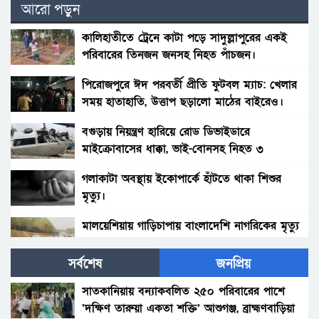
আরো পড়ুন
কালিহাতীতে ট্রেনে কাটা পড়ে সাদুল্লাপুরের একই
পরিবারের তিনজন জনসহ নিহত পাঁচজন।
পিরোজপুরে ঈদ পরবর্তী প্রীতি ফুটবল ম্যাচ: খেলার
সময় হাতাহাতি, উত্তাপ ছড়ালো মাঠের বাইরেও।
বগুড়ায় নিয়ন্ত্রণ হারিয়ে রোড ডিভাইডারে
মাইক্রোবাসের ধাক্কা, ভাই-বোনসহ নিহত ৩
গলাকাটা অবস্থায় ইকোপার্কে হাঁটতে থাকা শিশুর
মৃত্যু।
মালয়েশিয়ায় গাড়িচাপায় বাংলাদেশি নাগরিকের মৃত্যু
সর্বশেষ
জনপ্রিয়
চীনে আতশবাজির দোকানে বিস্ফোরণ, নিহত ১২
সাতকানিয়ায় বন্যাকবলিত ২৫০ পরিবারের পাশে
‘দক্ষিণ তারুয়া একতা শক্তি’ আশুগঞ্জ, ব্রাহ্মণবাড়িয়া