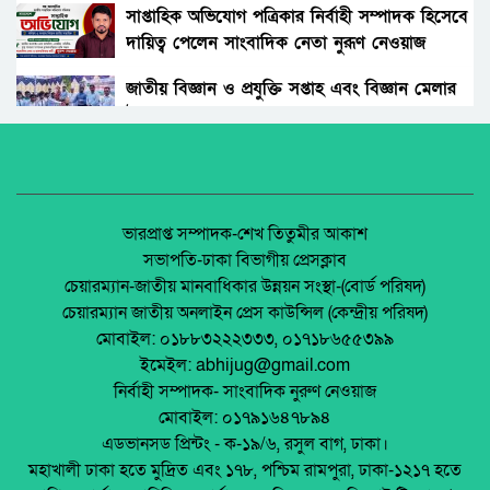
সাপ্তাহিক অভিযোগ পত্রিকার নির্বাহী সম্পাদক হিসেবে
দায়িত্ব পেলেন সাংবাদিক নেতা নুরূণ নেওয়াজ
চন্দ্রঘোনা মাদ্রাসা এ তৈয়বীয়া অদুদিয়া সুন্নীয়া
ফাজিলে অভিভাবক নির্বাচন সম্পন্ন,
জাতীয় বিজ্ঞান ও প্রযুক্তি সপ্তাহ এবং বিজ্ঞান মেলার
উদ্বোধন।
চট্টগ্রামে জিপিএ–৫ প্রাপ্ত কৃতি শিক্ষার্থীদের সংবর্ধনা
অনুষ্ঠিত
অধিকার না ব্যবসা? ট্রেড ইউনিয়ন নিবন্ধনের অন্ধকার
অর্থনীতি।
বোচাগঞ্জে মাদ্রাসার ছাত্র হাসিব রহমান নিখোঁজ
জেলা আইন-শৃৃঙ্খলা কমিটির মাসিক সভা অনুষ্ঠিত।
ভারপ্রাপ্ত সম্পাদক-শেখ তিতুমীর আকাশ
সভাপতি-ঢাকা বিভাগীয় প্রেসক্লাব
বীর মুক্তিযোদ্ধার ইন্তেকাল ইউএনও’র নেতৃত্বে রাষ্ট্র্রীয়
চেয়ারম্যান-জাতীয় মানবাধিকার উন্নয়ন সংস্থা-(বোর্ড পরিষদ)
মর্যাদায় দাফন সম্পন্ন
পলাশবাড়ীতে এমইপি গ্রুপের মতবিনিময় সভা
চেয়ারম্যান জাতীয় অনলাইন প্রেস কাউন্সিল (কেন্দ্রীয় পরিষদ)
অনুষ্ঠিত।
মোবাইল: ০১৮৮৩২২২৩৩৩, ০১৭১৮৬৫৫৩৯৯
দেশের অর্থনীতি আগের চেয়ে ভালো অবস্থানে রয়েছে:
ইমেইল: abhijug@gmail.com
অর্থ উপদেষ্টা
জুলাই সনদ বাস্তবায়ন নিয়ে প্রশ্ন: রংপুরে ১১ দলের
নির্বাহী সম্পাদক- সাংবাদিক নুরুণ নেওয়াজ
বিক্ষোভ
মোবাইল: ০১৭৯১৬৪৭৮৯৪
নতুন পোশাকে মাঠে পুলিশ: রঙ বদলে কি বদলাবে
এডভানসড প্রিন্টং - ক-১৯/৬, রসুল বাগ, ঢাকা।
আচরণ?
মালয়েশিয়ায় ইমিগ্রেশনের অভিযানে বাংলাদেশিসহ
মহাখালী ঢাকা হতে মুদ্রিত এবং ১৭৮, পশ্চিম রামপুরা, ঢাকা-১২১৭ হতে
২৪ অবৈধ অভিবাসী আটক