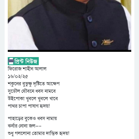
ফিরোজ শাহীন আলাল
১৬/০২/২৫
শকুনের বুভুক্ষু দৃষ্টিতে আক্ষেপ
সুডৌল যৌবনে ধ্বস নামবে
উইপোকা খুবলে খুবলে খাবে
পাথর চাপা পাষাণ হৃদয়!
পাহাড়ের বুকেও ধ্বস নামায়
ঝর্নার নোনা জল—–
শুধু গললোনা তোমার দাম্ভিক হৃদয়!