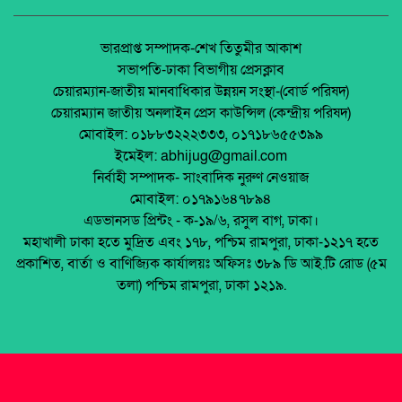
অর্থনীতি।
প্রশিক্ষণের প্রাইভেটকার নিয়ন্ত্রণ হারিয়ে পুকুরে এতে
একজনের মৃত্যু।
জেলা আইন-শৃৃঙ্খলা কমিটির মাসিক সভা অনুষ্ঠিত।
ভারপ্রাপ্ত সম্পাদক-শেখ তিতুমীর আকাশ
সভাপতি-ঢাকা বিভাগীয় প্রেসক্লাব
খিলা বাজারে বাসের সাথে অটোর ধাক্কা এতে
চেয়ারম্যান-জাতীয় মানবাধিকার উন্নয়ন সংস্থা-(বোর্ড পরিষদ)
ঘটনাস্থলে একজন মারা যায় এবং অনেক লোক আহত
পলাশবাড়ীতে এমইপি গ্রুপের মতবিনিময় সভা
চেয়ারম্যান জাতীয় অনলাইন প্রেস কাউন্সিল (কেন্দ্রীয় পরিষদ)
হয়েছে উদ্ধারের কাজ চলছে
অনুষ্ঠিত।
মোবাইল: ০১৮৮৩২২২৩৩৩, ০১৭১৮৬৫৫৩৯৯
এক ভয়াবহ সড়ক দুর্ঘটনা ঘটেছে যার উদ্ধার কাজ
ইমেইল: abhijug@gmail.com
চলছে।
জুলাই সনদ বাস্তবায়ন নিয়ে প্রশ্ন: রংপুরে ১১ দলের
নির্বাহী সম্পাদক- সাংবাদিক নুরুণ নেওয়াজ
বিক্ষোভ
মোবাইল: ০১৭৯১৬৪৭৮৯৪
চট্টগ্রামে বাসচাপায় কলেজ শিক্ষার্থী নিহত।
এডভানসড প্রিন্টং - ক-১৯/৬, রসুল বাগ, ঢাকা।
মালয়েশিয়ায় ইমিগ্রেশনের অভিযানে বাংলাদেশিসহ
মহাখালী ঢাকা হতে মুদ্রিত এবং ১৭৮, পশ্চিম রামপুরা, ঢাকা-১২১৭ হতে
২৪ অবৈধ অভিবাসী আটক
প্রকাশিত, বার্তা ও বাণিজ্যিক কার্যালয়ঃ অফিসঃ ৩৮৯ ডি আই.টি রোড (৫ম
থাইল্যান্ডে রিসোর্ট থেকে ২১ বাংলাদেশি উদ্ধার
তলা) পশ্চিম রামপুরা, ঢাকা ১২১৯.
মুক্তিযোদ্ধা ডা. জাফরুল্লাহ চৌধুরীর তৃতীয়
মৃত্যুবার্ষিকীতে অতল শ্রদ্ধা ।