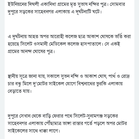
ইউনিয়নের দিঘলী একানিধা গ্রামের মৃত সুভাষ নন্দির পুত্র। সোমবার
দুপুরে সড়কের সাহেবনগর এলাকায় এ দূর্ঘটনাটি ঘটে।
এ দুর্ঘটনায় আহত অপর আরোহী কলেজ ছাত্র আকাশ ঘোষকে ভর্তি করা
হয়েছে সিলেট ওসমানী মেডিকেল কলেজ হাসপাতালে। সে একই
গ্রামের আনন্দ ঘোষের পুত্র।
স্থানীয় সূত্রে জানা যায়, সকালে সুভন নন্দি ও আকাশ ঘোষ, পার্থ ও রোদ্র
চার বন্ধু মিলে দু’মোটর সাইকেল যোগে বিশ্বনাথের ভুরকি এলাকায়
বেড়াতে যায়।
দুপুরে সেখান থেকে বাড়ি ফেরার পথে সিলেট-সুনামগঞ্জ সড়কের
সাহেবনগর এলাকায় পৌঁছামাত্র ভাঙ্গা রাস্তার গর্তে পড়লে অপর মোটর
সাইকেলের সাথে ধাক্কা লাগে।