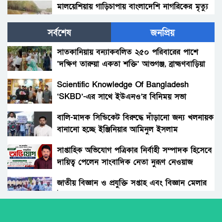
মালয়েশিয়ায় গাড়িচাপায় বাংলাদেশি নাগরিকের মৃত্যু
সর্বশেষ
জনপ্রিয়
চীনে আতশবাজির দোকানে বিস্ফোরণ, নিহত ১২
সাতকানিয়ায় বন্যাকবলিত ২৫০ পরিবারের পাশে
‘দক্ষিণ তারুয়া একতা শক্তি’ আশুগঞ্জ, ব্রাহ্মণবাড়িয়া
কুমিল্লা লালমাইয়ে ২টি বাসের সাথে ট্রক্টরের ত্রিমুখী
সংঘর্ষে নিহত ১,গুরুতর আহত শতাধিক
Scientific Knowledge Of Bangladesh
‘SKBD’-এর সাথে ইউএনও’র বিনিময় সভা
রংপুরে বাড়ছে দুর্ঘটনা, ১১ মাসে সড়কে ঝরেছে ২১৩
প্রাণ
বালি-মাদক সিন্ডিকেট বিরুদ্ধে দাঁড়ানো জন্য খলনায়ক
বানানো হচ্ছে ইঞ্জিনিয়ার আমিনুল ইসলাম
ঠাকুরগাঁওয়ে স্কুলশিক্ষার্থীর মরদেহ নিয়ে সড়ক
ডালিমেরকে
অবরোধ
সাপ্তাহিক অভিযোগ পত্রিকার নির্বাহী সম্পাদক হিসেবে
দায়িত্ব পেলেন সাংবাদিক নেতা নুরূণ নেওয়াজ
কালীগঞ্জে ড্রাম ট্রাকের চাপায় সিএনজির ২ যাত্রী নিহত
আহত ৩
জাতীয় বিজ্ঞান ও প্রযুক্তি সপ্তাহ এবং বিজ্ঞান মেলার
উদ্বোধন।
যাত্রীবাহী বাস মুখোমুখি সংঘর্ষে আট জন (৮)আহত
অধিকার না ব্যবসা? ট্রেড ইউনিয়ন নিবন্ধনের অন্ধকার