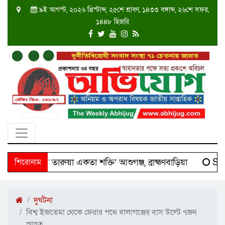
৯ই আগস্ট, ২০২৬ খ্রিস্টাব্দ, ২৫শে শ্রাবণ, ১৪৩৩ বঙ্গাব্দ, ২৬শে সফর,
১৪৪৮ হিজরি
 ‘দক্ষিণ তারুয়া একতা শক্তি’ আশুগঞ্জ, ব্রাহ্মণবাড়িয়া
শিরোনাম
Scie
দুর্ঘটনা
বিশ্ব ইজতেমা থেকে ফেরার পথে বালাগঞ্জের বাস উল্টে ৭জন
আহত