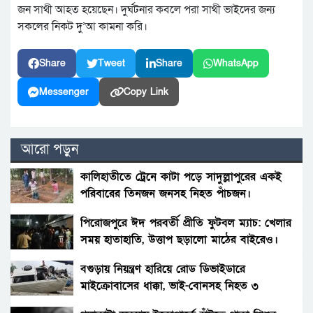
জন সাথী আহত হয়েছেন। দুর্ঘটনার কবলে পরা সাথী ভাইদের জন্য
সকলের নিকট দু’আ কামনা করি।
Share
Tweet
Share
WhatsApp
Messenger
Copy Link
আরো পড়ুন
কালিহাতীতে ট্রেনে কাটা পড়ে সাদুল্লাপুরের একই
পরিবারের তিনজন জনসহ নিহত পাঁচজন।
পিরোজপুরে ঈদ পরবর্তী প্রীতি ফুটবল ম্যাচ: খেলার
সময় হাতাহাতি, উত্তাপ ছড়ালো মাঠের বাইরেও।
বগুড়ায় নিয়ন্ত্রণ হারিয়ে রোড ডিভাইডারে
মাইক্রোবাসের ধাক্কা, ভাই-বোনসহ নিহত ৩