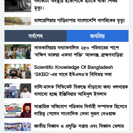
গলাকাটা অবস্থায় ইকোপার্কে হাঁটতে থাকা শিশুর
মৃত্যু।
মালয়েশিয়ায় গাড়িচাপায় বাংলাদেশি নাগরিকের মৃত্যু
সর্বশেষ
জনপ্রিয়
চীনে আতশবাজির দোকানে বিস্ফোরণ, নিহত ১২
সাতকানিয়ায় বন্যাকবলিত ২৫০ পরিবারের পাশে
‘দক্ষিণ তারুয়া একতা শক্তি’ আশুগঞ্জ, ব্রাহ্মণবাড়িয়া
কুমিল্লা লালমাইয়ে ২টি বাসের সাথে ট্রক্টরের ত্রিমুখী
সংঘর্ষে নিহত ১,গুরুতর আহত শতাধিক
Scientific Knowledge Of Bangladesh
‘SKBD’-এর সাথে ইউএনও’র বিনিময় সভা
রংপুরে বাড়ছে দুর্ঘটনা, ১১ মাসে সড়কে ঝরেছে ২১৩
প্রাণ
বালি-মাদক সিন্ডিকেট বিরুদ্ধে দাঁড়ানো জন্য খলনায়ক
বানানো হচ্ছে ইঞ্জিনিয়ার আমিনুল ইসলাম
ঠাকুরগাঁওয়ে স্কুলশিক্ষার্থীর মরদেহ নিয়ে সড়ক
ডালিমেরকে
অবরোধ
সাপ্তাহিক অভিযোগ পত্রিকার নির্বাহী সম্পাদক হিসেবে
দায়িত্ব পেলেন সাংবাদিক নেতা নুরূণ নেওয়াজ
কালীগঞ্জে ড্রাম ট্রাকের চাপায় সিএনজির ২ যাত্রী নিহত
আহত ৩
জাতীয় বিজ্ঞান ও প্রযুক্তি সপ্তাহ এবং বিজ্ঞান মেলার