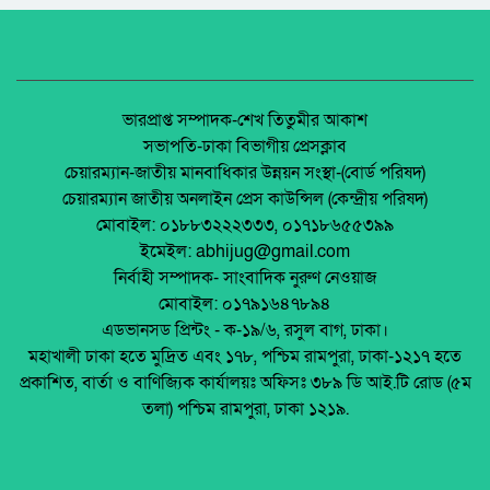
উদ্বোধন।
যাত্রীবাহী বাস মুখোমুখি সংঘর্ষে আট জন (৮)আহত
অধিকার না ব্যবসা? ট্রেড ইউনিয়ন নিবন্ধনের অন্ধকার
অর্থনীতি।
প্রশিক্ষণের প্রাইভেটকার নিয়ন্ত্রণ হারিয়ে পুকুরে এতে
একজনের মৃত্যু।
জেলা আইন-শৃৃঙ্খলা কমিটির মাসিক সভা অনুষ্ঠিত।
ভারপ্রাপ্ত সম্পাদক-শেখ তিতুমীর আকাশ
সভাপতি-ঢাকা বিভাগীয় প্রেসক্লাব
খিলা বাজারে বাসের সাথে অটোর ধাক্কা এতে
চেয়ারম্যান-জাতীয় মানবাধিকার উন্নয়ন সংস্থা-(বোর্ড পরিষদ)
ঘটনাস্থলে একজন মারা যায় এবং অনেক লোক আহত
পলাশবাড়ীতে এমইপি গ্রুপের মতবিনিময় সভা
চেয়ারম্যান জাতীয় অনলাইন প্রেস কাউন্সিল (কেন্দ্রীয় পরিষদ)
হয়েছে উদ্ধারের কাজ চলছে
অনুষ্ঠিত।
মোবাইল: ০১৮৮৩২২২৩৩৩, ০১৭১৮৬৫৫৩৯৯
এক ভয়াবহ সড়ক দুর্ঘটনা ঘটেছে যার উদ্ধার কাজ
ইমেইল: abhijug@gmail.com
চলছে।
জুলাই সনদ বাস্তবায়ন নিয়ে প্রশ্ন: রংপুরে ১১ দলের
নির্বাহী সম্পাদক- সাংবাদিক নুরুণ নেওয়াজ
বিক্ষোভ
মোবাইল: ০১৭৯১৬৪৭৮৯৪
চট্টগ্রামে বাসচাপায় কলেজ শিক্ষার্থী নিহত।
এডভানসড প্রিন্টং - ক-১৯/৬, রসুল বাগ, ঢাকা।
মালয়েশিয়ায় ইমিগ্রেশনের অভিযানে বাংলাদেশিসহ
মহাখালী ঢাকা হতে মুদ্রিত এবং ১৭৮, পশ্চিম রামপুরা, ঢাকা-১২১৭ হতে
২৪ অবৈধ অভিবাসী আটক
প্রকাশিত, বার্তা ও বাণিজ্যিক কার্যালয়ঃ অফিসঃ ৩৮৯ ডি আই.টি রোড (৫ম
থাইল্যান্ডে রিসোর্ট থেকে ২১ বাংলাদেশি উদ্ধার
তলা) পশ্চিম রামপুরা, ঢাকা ১২১৯.
মুক্তিযোদ্ধা ডা. জাফরুল্লাহ চৌধুরীর তৃতীয়