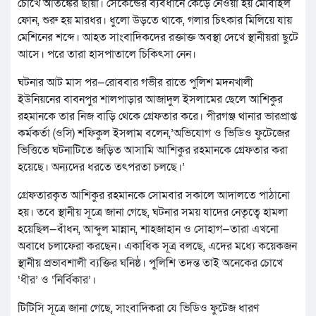
চোখে আতঙ্কের ছায়া। সেকেন্ডের ব্যবধানে কেড়ে নেওয়া হয় মোবাইল
ফোন, শুরু হয় মারধর। ধুলো উড়তে থাকে, গলার চিৎকার মিলিয়ে যায়
মেশিনের শব্দে। আহত সাংবাদিকদের রক্তাক্ত অবস্থা দেখে স্থানীয়রা ছুটে
আসে। পরে তারা হাসপাতালে চিকিৎসা নেন।
ঘটনার আট মাস পর—রোববার গভীর রাতে পুলিশ মদনখালী
ইউনিয়নের বাবনপুর শালপাড়ার আজাদুল ইসলামের ছেলে আশিকুর
রহমানকে তার নিজ বাড়ি থেকে গ্রেফতার করে। পীরগঞ্জ থানার ভারপ্রাপ্ত
কর্মকর্তা (ওসি) শফিকুল ইসলাম বলেন,’অভিযোগ ও ভিডিও ফুটেজের
ভিত্তিতে ঘটনাটিতে জড়িত আসামি আশিকুর রহমানকে গ্রেফতার করা
হয়েছে। অন্যদের ধরতে তৎপরতা চলছে।’
গ্রেফতারকৃত আশিকুর রহমানকে সোমবার সকালে আদালতে পাঠানো
হয়। তবে স্থানীয় সূত্রে জানা গেছে, ঘটনার সময় যাদের নেতৃত্বে হামলা
হয়েছিল—বাঁধন, আব্দুল মান্নান, শাহজাহান ও সোহাগ—তারা এখনো
অবাধে চলাফেরা করছেন। একাধিক সূত্র বলছে, এদের মধ্যে কয়েকজন
স্থানীয় প্রভাবশালী ব্যক্তির ঘনিষ্ঠ। পুলিশি তদন্ত তাই অনেকের চোখে
‘ধীর’ ও ‘নির্বিকার’।
টিটিসি সূত্রে জানা গেছে, সাংবাদিকরা যে ভিডিও ফুটেজ ধারণ