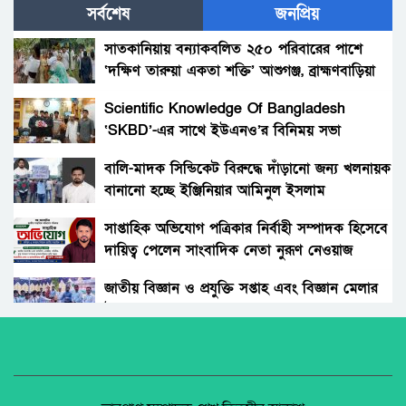
পরিবার
সর্বশেষ
জনপ্রিয়
লক্ষ্মীপুরে পাম্পে হামলার শিকার সময় টিভির চিত্র
সাংবাদিক
সাতকানিয়ায় বন্যাকবলিত ২৫০ পরিবারের পাশে
‘দক্ষিণ তারুয়া একতা শক্তি’ আশুগঞ্জ, ব্রাহ্মণবাড়িয়া
চুরির আগে পুলিশের অনুমতি নিয়ে যেতেন চোর
আলাল মিয়া!
Scientific Knowledge Of Bangladesh
‘SKBD’-এর সাথে ইউএনও’র বিনিময় সভা
লক্ষ্মীপুরে পাম্পে হামলার শিকার সময় টিভির চিত্র
সাংবাদিক
বালি-মাদক সিন্ডিকেট বিরুদ্ধে দাঁড়ানো জন্য খলনায়ক
বানানো হচ্ছে ইঞ্জিনিয়ার আমিনুল ইসলাম
পলাশবাড়ীতে থানায় ঢুকে ওসিসহ পুলিশ সদস্যদের
ডালিমেরকে
মারধর, যুব জামায়াত নেতাকর্মীর বিরুদ্ধে মামলা :
সাপ্তাহিক অভিযোগ পত্রিকার নির্বাহী সম্পাদক হিসেবে
গ্রেফতার ১জন।
দায়িত্ব পেলেন সাংবাদিক নেতা নুরূণ নেওয়াজ
উপজেলা পরিষদে সংরক্ষিত লক্ষাধিক টাকার মুল্যবান
কাঠ চুরি!
জাতীয় বিজ্ঞান ও প্রযুক্তি সপ্তাহ এবং বিজ্ঞান মেলার
উদ্বোধন।
সৎ মায়ের নির্যাতনের অভিযোগ: প্রশাসনের হস্তক্ষেপ,
সতর্কবার্তা
অধিকার না ব্যবসা? ট্রেড ইউনিয়ন নিবন্ধনের অন্ধকার
অর্থনীতি।
রাস্তায় ‘মরণফাঁদ’—রংপুরের প্রাণকেন্দ্র সাতমাথা