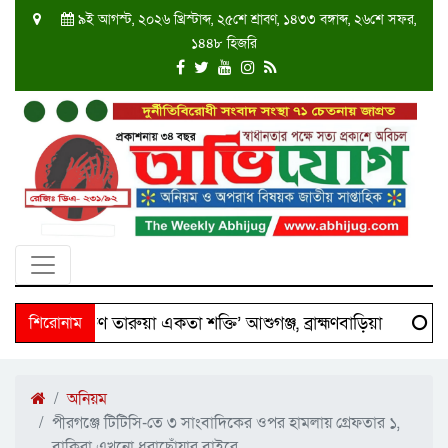
৯ই আগস্ট, ২০২৬ খ্রিস্টাব্দ, ২৫শে শ্রাবণ, ১৪৩৩ বঙ্গাব্দ, ২৬শে সফর,
১৪৪৮ হিজরি
ে ‘দক্ষিণ তারুয়া একতা শক্তি’ আশুগঞ্জ, ব্রাহ্মণবাড়িয়া
শিরোনাম
Scie
অনিয়ম
পীরগঞ্জে টিটিসি-তে ৩ সাংবাদিকের ওপর হামলায় গ্রেফতার ১,
বাকিরা এখনো ধরাছোঁয়ার বাইরে