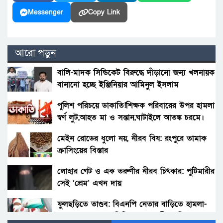
Messenger
Copy Link
আরো পড়ুন
বালি-মাদক সিন্ডিকেট বিরুদ্ধে দাঁড়ানো জন্য খলনায়ক
বানানো হচ্ছে ইঞ্জিনিয়ার আমিনুল ইসলাম
ডালিমেরকে
পুলিশ পরিচয়ে ডাকাতি!শিক্ষক পরিবারের উপর হামলা
স্বর্ণ লুট,আহত মা ও সন্তান,ঘাটাইলে আতঙ্ক চরমে।
মেইন রোডের ধুলো নয়, নীরব বিষ: রংপুরে তামাক
ক্রাসিংয়ের বিস্তার
লোহার গেট ও এক তরুণীর নীরব চিৎকার: পুটিমারীর
সেই ‘প্রেম’ এখন দায়
ফুলছড়িতে তাণ্ডব: বিএনপি নেতার বাড়িতে হামলা-
ভাঙচুর, ১৩ জনকে পিটিয়ে জখম—জীবন নিয়ে শঙ্কায়