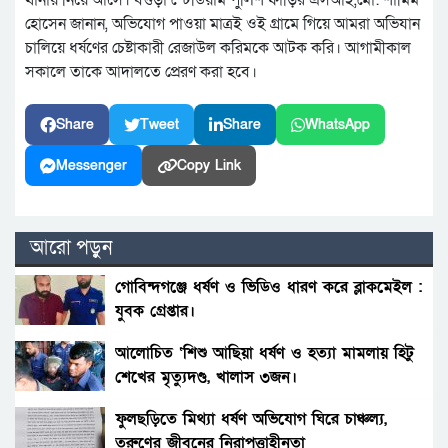
থানায় নিয়ে আসে। বগুড়া স্টেডিয়াম পুলিশ ফাঁড়ির এসআই,মো: শামিম
হোসেন জানান, অভিযোগ পাওয়া মাত্রই ওই গ্রামে গিয়ে আমরা অভিযান
চালিয়ে ধর্ষণের চেষ্টাকারী রেজাউল করিমকে আটক করি। আগামীকাল
সকালে তাকে আদালতে প্রেরণ করা হবে।
Share
Tweet
Share
WhatsApp
Messenger
Copy Link
আরো পড়ুন
গোবিন্দগঞ্জে ধর্ষণ ও ভিডিও ধারণ করে ব্লাকমেইল :
যুবক গ্রেপ্তার।
আলোচিত ‘শিশু আছিয়া ধর্ষণ ও হত্যা মামলায় হিটু
শেখের মৃত্যুদণ্ড, খালাস ৩জন।
ফুলছড়িতে মিথ্যা ধর্ষণ অভিযোগ ঘিরে চাঞ্চল্য,
তরুণের জীবনের নিরাপত্তাহীনতা