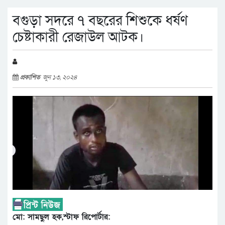
বগুড়া সদরে ৭ বছরের শিশুকে ধর্ষণ
চেষ্টাকারী রেজাউল আটক।
প্রকাশিত
জুন ১৩, ২০২৪
মো: সামছুল হক,স্টাফ রিপোর্টার: