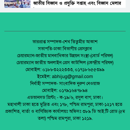
জাতীয় বিজ্ঞান ও প্রযুক্তি সপ্তাহ এবং বিজ্ঞান মেলার
উদ্বোধন।
কোম্পানীগঞ্জে স্বামীকে বেঁধে স্ত্রীকে গণধর্ষণ,থানায়
মামলা
অধিকার না ব্যবসা? ট্রেড ইউনিয়ন নিবন্ধনের অন্ধকার
অর্থনীতি।
বরুড়ায় ১২ বছরের শিশুকে ধর্ষণ; ৫৬ বছরের বৃদ্ধ
আটক
জেলা আইন-শৃৃঙ্খলা কমিটির মাসিক সভা অনুষ্ঠিত।
ভারপ্রাপ্ত সম্পাদক-শেখ তিতুমীর আকাশ
সভাপতি-ঢাকা বিভাগীয় প্রেসক্লাব
পূর্বধলায় গাগড়া ইউনিয়নে কিশোরীকে ধর্ষণ মামলার
চেয়ারম্যান-জাতীয় মানবাধিকার উন্নয়ন সংস্থা-(বোর্ড পরিষদ)
যাবজ্জীবন সাজাপ্রাপ্ত আসামি গ্রেফতার।
পলাশবাড়ীতে এমইপি গ্রুপের মতবিনিময় সভা
চেয়ারম্যান জাতীয় অনলাইন প্রেস কাউন্সিল (কেন্দ্রীয় পরিষদ)
অনুষ্ঠিত।
মোবাইল: ০১৮৮৩২২২৩৩৩, ০১৭১৮৬৫৫৩৯৯
ঘরে ঢুকে অসুস্থ বৃদ্ধাকে ধর্ষণে চট্টগ্রামে মানববন্ধন
ইমেইল: abhijug@gmail.com
জুলাই সনদ বাস্তবায়ন নিয়ে প্রশ্ন: রংপুরে ১১ দলের
নির্বাহী সম্পাদক- সাংবাদিক নুরুণ নেওয়াজ
বিক্ষোভ
মোবাইল: ০১৭৯১৬৪৭৮৯৪
শিক্ষকের বিরুদ্ধে ছাত্রীকে যৌন হয়রানির অভিযোগ
এডভানসড প্রিন্টং - ক-১৯/৬, রসুল বাগ, ঢাকা।
মালয়েশিয়ায় ইমিগ্রেশনের অভিযানে বাংলাদেশিসহ
মহাখালী ঢাকা হতে মুদ্রিত এবং ১৭৮, পশ্চিম রামপুরা, ঢাকা-১২১৭ হতে
২৪ অবৈধ অভিবাসী আটক
প্রকাশিত, বার্তা ও বাণিজ্যিক কার্যালয়ঃ অফিসঃ ৩৮৯ ডি আই.টি রোড (৫ম
থাইল্যান্ডে রিসোর্ট থেকে ২১ বাংলাদেশি উদ্ধার
তলা) পশ্চিম রামপুরা, ঢাকা ১২১৯.