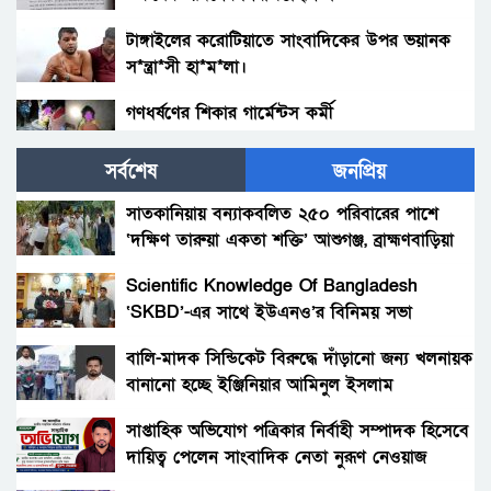
টাঙ্গাইলের করোটিয়াতে সাংবাদিকের উপর ভয়ানক
স*ন্ত্রা*সী হা*ম*লা।
গণধর্ষণের শিকার গার্মেন্টস কর্মী
সর্বশেষ
জনপ্রিয়
গাইবান্ধায় জামায়াতের মিছিলে বিএনপির হামলা;
আহত ৩০ জন
সাতকানিয়ায় বন্যাকবলিত ২৫০ পরিবারের পাশে
‘দক্ষিণ তারুয়া একতা শক্তি’ আশুগঞ্জ, ব্রাহ্মণবাড়িয়া
গাজীপুরে দখলকৃত খাসের পুকুর পুনরুদ্ধারের দাবী
এলাকাবাসীর
Scientific Knowledge Of Bangladesh
‘SKBD’-এর সাথে ইউএনও’র বিনিময় সভা
দূর্গাপুরে বিয়ের প্রতিশ্রতিতে একাধিকবার ধর্ষনের
অভিযোগ
বালি-মাদক সিন্ডিকেট বিরুদ্ধে দাঁড়ানো জন্য খলনায়ক
বানানো হচ্ছে ইঞ্জিনিয়ার আমিনুল ইসলাম
বগুড়া সদরে ৭ বছরের শিশুকে ধর্ষণ চেষ্টাকারী
ডালিমেরকে
রেজাউল আটক।
সাপ্তাহিক অভিযোগ পত্রিকার নির্বাহী সম্পাদক হিসেবে
দায়িত্ব পেলেন সাংবাদিক নেতা নুরূণ নেওয়াজ
টাঙ্গাইলে স্বামীকে আটকে রেখে স্ত্রীকে ধর্ষণ, আটক ৬