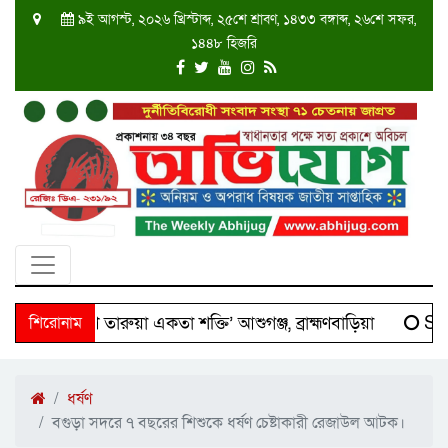
৯ই আগস্ট, ২০২৬ খ্রিস্টাব্দ, ২৫শে শ্রাবণ, ১৪৩৩ বঙ্গাব্দ, ২৬শে সফর,
১৪৪৮ হিজরি
 ‘দক্ষিণ তারুয়া একতা শক্তি’ আশুগঞ্জ, ব্রাহ্মণবাড়িয়া
শিরোনাম
Scien
ধর্ষণ
বগুড়া সদরে ৭ বছরের শিশুকে ধর্ষণ চেষ্টাকারী রেজাউল আটক।