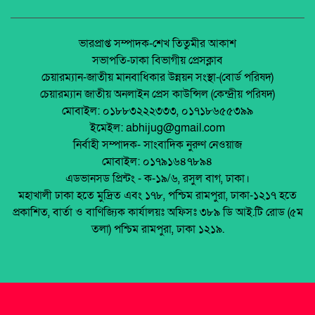
অর্থনীতি।
টাঙ্গাইলে হামের উপসর্গ নিয়ে দুই শিশুর মৃত্যু।
জেলা আইন-শৃৃঙ্খলা কমিটির মাসিক সভা অনুষ্ঠিত।
ভারপ্রাপ্ত সম্পাদক-শেখ তিতুমীর আকাশ
সভাপতি-ঢাকা বিভাগীয় প্রেসক্লাব
প্রতিবন্ধী ব্যক্তিদের সহায়তায় হুইলচেয়ার বিতরণ ও
চেয়ারম্যান-জাতীয় মানবাধিকার উন্নয়ন সংস্থা-(বোর্ড পরিষদ)
দুর্যোগ ব্যবস্থাপনা কমিটিকে জরুরি উদ্ধার উপকরণ
পলাশবাড়ীতে এমইপি গ্রুপের মতবিনিময় সভা
চেয়ারম্যান জাতীয় অনলাইন প্রেস কাউন্সিল (কেন্দ্রীয় পরিষদ)
প্রদান
অনুষ্ঠিত।
মোবাইল: ০১৮৮৩২২২৩৩৩, ০১৭১৮৬৫৫৩৯৯
লোহার গেট ও এক তরুণীর নীরব চিৎকার: পুটিমারীর
ইমেইল: abhijug@gmail.com
সেই ‘প্রেম’ এখন দায়
জুলাই সনদ বাস্তবায়ন নিয়ে প্রশ্ন: রংপুরে ১১ দলের
নির্বাহী সম্পাদক- সাংবাদিক নুরুণ নেওয়াজ
বিক্ষোভ
মোবাইল: ০১৭৯১৬৪৭৮৯৪
লাইসেন্সে একক নিয়ন্ত্রণ, বোনাসে স্থবিরতা–শ্রম
এডভানসড প্রিন্টং - ক-১৯/৬, রসুল বাগ, ঢাকা।
পরিদর্শনের প্রশ্নে অপরিবর্তিত বাস্তবতা
মালয়েশিয়ায় ইমিগ্রেশনের অভিযানে বাংলাদেশিসহ
মহাখালী ঢাকা হতে মুদ্রিত এবং ১৭৮, পশ্চিম রামপুরা, ঢাকা-১২১৭ হতে
২৪ অবৈধ অভিবাসী আটক
প্রকাশিত, বার্তা ও বাণিজ্যিক কার্যালয়ঃ অফিসঃ ৩৮৯ ডি আই.টি রোড (৫ম
থাইল্যান্ডে রিসোর্ট থেকে ২১ বাংলাদেশি উদ্ধার
তলা) পশ্চিম রামপুরা, ঢাকা ১২১৯.
মুক্তিযোদ্ধা ডা. জাফরুল্লাহ চৌধুরীর তৃতীয়
মৃত্যুবার্ষিকীতে অতল শ্রদ্ধা ।