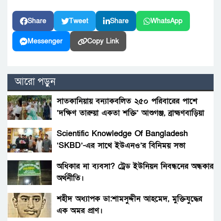
Share
Tweet
Share
WhatsApp
Messenger
Copy Link
আরো পড়ুন
সাতকানিয়ায় বন্যাকবলিত ২৫০ পরিবারের পাশে
‘দক্ষিণ তারুয়া একতা শক্তি’ আশুগঞ্জ, ব্রাহ্মণবাড়িয়া
Scientific Knowledge Of Bangladesh
‘SKBD’-এর সাথে ইউএনও’র বিনিময় সভা
অধিকার না ব্যবসা? ট্রেড ইউনিয়ন নিবন্ধনের অন্ধকার
অর্থনীতি।
শহীদ অধ্যাপক ডা:শামসুদ্দীন আহমেদ, মুক্তিযুদ্ধের
এক অমর প্রাণ।