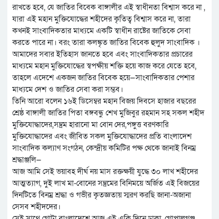
রাখতে হবে, যে জাতির বিবেক বাঙ্গালীর এই স্বাধীনতা বিশ্বাস করে না ,
যারা এই মহান মুক্তিযোদ্ধের শহীদের কৃতিত্ব বিশ্বাস করে না, তারা
কখনই সাংবাদিকতার মাধ্যমে একটি স্বাধীন রাষ্টের জাতিকে সেবা
করতে পারে না। বরং তারা কলঙ্কৃত জাতির বিবেক হুলুদ সাংবাদিক ।
আমাদের সবার ইতিহাস জানতে হবে এবং সাংবাদিকতার প্রচারের
মাধ্যমে মহান মুক্তিযোদ্ধের স্বপক্ষীয় শক্তি হয়ে কাজ করে যেতে হবে,
তাহলে এদেশে একজন জাতির বিবেক হয়ে—সাংবাদিকতার পেশার
মাধ্যমে দেশ ও জাতির সেবা করা সম্ভব।
তিনি আরো বলেন ১৬ই ডিসেম্বর মহান বিজয় দিবসে হাজার বছরের
শ্রেষ্ঠ বাঙ্গালী জাতির পিতা বঙ্গবন্ধু শেখ মুজিবুর রহমান সহ সকল শহীদ
মুক্তিযোদ্ধাদের,সম্ভ্রম হারানো মা বোন দের,পঙ্গুত্ত বরণকারি
মুক্তিযোদ্ধাদের এবং জীবিত সকল মুক্তিযোদ্ধাদের প্রতি বাংলাদেশ
সাংবাদিক কল্যাণ সংগঠন, কেন্দ্রীয় কমিটির পক্ষ থেকে জানাই বিনম্র
শ্রদ্ধাঞ্জলি—
আজ আমি সেই ভয়াবহ দীর্ঘ নয় মাস রক্তক্ষয়ী যুদ্ধে ৩০ লাখ শহীদের
আত্মত্যাগ, দুই লাখ মা-বোনের সম্ভ্রমের বিনিময়ে অর্জিত এই বিজয়ের
দিনটিতে বিনম্র শ্রদ্ধা ও গভীর কৃতজ্ঞতায় স্মরণ করছি জানা-অজানা
সেসব শহীদদের।
সেই সাথে গোটা বাংলাদেশে আজ এই একি দিনে ঢাকা, গোপালগঞ্জ,