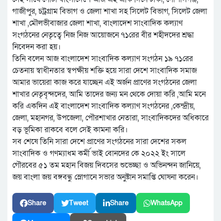
গাজীপুর, চট্রগ্রাম বিভাগ ও জেলা শাখা সহ সিলেট বিভাগ, সিলেট জেলা
শাখা ,মৌলভীবাজার জেলা শাখা, বাংলাদেশ সাংবাদিক কল্যাণ
সংগঠনের নেতৃত্বে নিজ নিজ আয়োজনে ৭১রের বীর শহীদদের শ্রদ্ধা
নিবেদন করা হয়।
তিনি বলেন আজ বাংলাদেশ সাংবাদিক কল্যাণ সংগঠন ১৯ ৭১রের
চেতনায় স্বাধীনতার স্বপক্ষীয় শক্তি হয়ে সারা দেশে সাংবাদিক সমাজ
আমার ভায়েরা কাজ করে যাচ্ছেন এই অর্জন প্রাণের সংগঠনের জেলা
শাখার নেতৃবৃন্দদের, আমি তাদের জন্য মন থেকে দোয়া করি ,আমি মনে
করি একদিন এই বাংলাদেশ সাংবাদিক কল্যাণ সংগঠনের ,কেন্দ্রীয়,
জেলা, মহানগর, উপজেলা, পৌরশাখার নেতারা, সাংবাদিকদের অধিকারে
বড় ভূমিকা রাকবে বলে সেই কামনা করি।
সব শেষে তিনি সারা দেশে প্রাণের সংগঠনের সারা দেশের সকল
সাংবাদিক ও গণম্যাধম কর্মী ভাই বোনদের কে ২০২২ ইং সালে
গৌরবের ৫১ তম মহান বিজয় দিবসের শুভেচ্ছা ও অভিনন্দন জানিয়ে,
জয় বাংলা জয় বঙ্গবন্ধু স্লোগানে সভার অনুষ্টান সমাপ্তি ঘোষনা করেন।
Share
Tweet
Share
WhatsApp