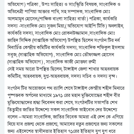
অভিযোগ ) পত্রিকা , উপঃ সাহিত্য ও সাংস্কৃিতি বিষয়ক, সাংবাদিক ও
অভিনেত্রী পাপিয়া আক্তার পাখি, সহ সম্পাদক, সাংবাদিক মোঃ
আলমামুন হোসেন,(পাক্ষিক বাংলা সাহিত্য বার্তা ) পত্রিকা, কার্যকরি
সদস্য -সাংবাদিক মোঃ সুজন মিয়া,( অভিযোগ আইপি টিভি ) অনলাইন,
কার্যকরি সদস্য, সাংবাদিক মোঃ রোকনউজ্জামান ,সাংবাদিক মোঃ
জাহিদ সিদ্দিক (সাপ্তাহিক অভিযোগ) উপস্থিত ছিলেন সংগঠন টির নর্ব
নিবার্চিত কেন্দ্রীয় কমিটির কার্যকরি সদস্য, সাংবাদিক শফিকুল ইসলাম
সবুজ, (সাপ্তাহিক অভিযোগ) , সাংবাদিক মোঃ তৌফাজ্জল হোসেন
(সাপ্তাহিক অভিযোগ ) , সাংবাদিক কাজী মোস্তফা রুমী
সেই সময় আরো উপস্থিত ছিলেন, টাঙ্গাইল জেলা শাখার আহব্বায়ক
কমিটির, আহব্বায়ক, যুগ্ন-আহব্বায়ক, সদস্য সচিব ও সদস্য বৃন্দ।
সংগঠন টির আয়োজনে পথ র‌্যালি শেষে টাঙ্গাইল কেন্দ্রীয় শহীদ মিনারে
পুষ্পস্তবক অর্পনের মাধ্যমে ১৯৭১ রের মহান মুক্তিযোদ্ধের শহীদ বীর
মুক্তিযোদ্ধাদের শ্রদ্ধা নিবেদন করা শেষে, সংগঠনটির সভাপতি শেখ
তিতুমীর জাতির উদ্দেশ্যে সকল সাংবাদিক ভাইবোন দের উদ্দেশ্যে
বলেন —আমরা সাংবাদিক, জাতির বিবেক আমরা এই দেশ কে এগিয়ে
নিয়ে যাব প্রজন্ম থেকে প্রজন্মে, আমাদের নতুন প্রজন্মের জন্য সকলের
জন্য এইদেশের স্বাধীনতার ইতিহাস ৭১রের ইতিহাস যুগ যুগ ধরে