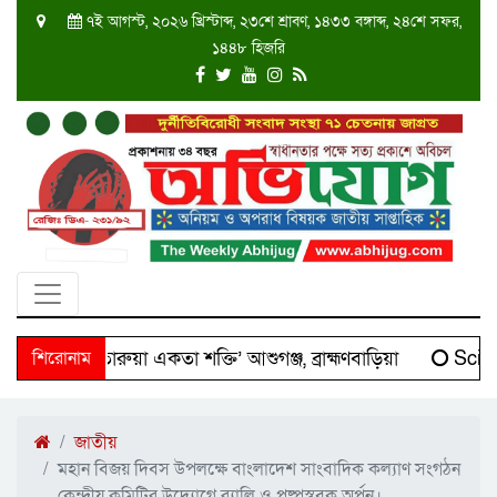
৭ই আগস্ট, ২০২৬ খ্রিস্টাব্দ, ২৩শে শ্রাবণ, ১৪৩৩ বঙ্গাব্দ, ২৪শে সফর,
১৪৪৮ হিজরি
ক্ষিণ তারুয়া একতা শক্তি’ আশুগঞ্জ, ব্রাহ্মণবাড়িয়া
শিরোনাম
Scienti
জাতীয়
মহান বিজয় দিবস উপলক্ষে বাংলাদেশ সাংবাদিক কল্যাণ সংগঠন
কেন্দ্রীয় কমিটির উদ্যোগে র‌্যালি ও পুষ্পস্ববক অর্পন।