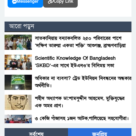
Messenger
Copy Link
আরো পড়ুন
সাতকানিয়ায় বন্যাকবলিত ২৫০ পরিবারের পাশে
‘দক্ষিণ তারুয়া একতা শক্তি’ আশুগঞ্জ, ব্রাহ্মণবাড়িয়া
Scientific Knowledge Of Bangladesh
‘SKBD’-এর সাথে ইউএনও’র বিনিময় সভা
অধিকার না ব্যবসা? ট্রেড ইউনিয়ন নিবন্ধনের অন্ধকার
অর্থনীতি।
শহীদ অধ্যাপক ডা:শামসুদ্দীন আহমেদ, মুক্তিযুদ্ধের
এক অমর প্রাণ।
৩ কেজি গাঁজাসহ ১জন আটক,পালিয়েছে সহযোগীরা।
সর্বশেষ
জনপ্রিয়